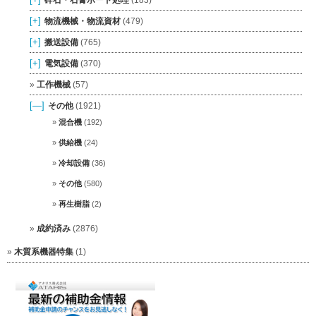
[+]
物流機械・物流資材
(479)
[+]
搬送設備
(765)
[+]
電気設備
(370)
工作機械
(57)
[—]
その他
(1921)
混合機
(192)
供給機
(24)
冷却設備
(36)
その他
(580)
再生樹脂
(2)
成約済み
(2876)
木質系機器特集
(1)