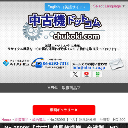
Select Language
▼
English （英語サイト）
地球にやさしい中古機械。
リサイクル機器を中心に国内外問わず数多くの中古物件を取り扱っております。
MENU 取扱商品▽
動画ギャラリー
Home
>
取扱商品
>
成約済み
>
No.2809S【中古】熱風乾燥機 台湾製 HD-200
No.2809S【中古】熱風乾燥機 台湾製 HD-