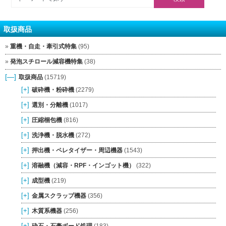
取扱商品
重機・自走・牽引式特集
(95)
発泡スチロール減容機特集
(38)
[—]
取扱商品
(15719)
[+]
破砕機・粉砕機
(2279)
[+]
選別・分離機
(1017)
[+]
圧縮梱包機
(816)
[+]
洗浄機・脱水機
(272)
[+]
押出機・ペレタイザー・周辺機器
(1543)
[+]
溶融機（減容・RPF・インゴット機）
(322)
[+]
成型機
(219)
[+]
金属スクラップ機器
(356)
[+]
木質系機器
(256)
[+]
砕石・石膏ボード処理
(183)