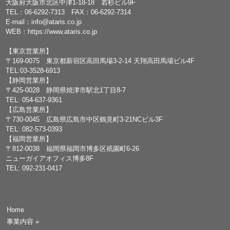
大阪府大阪市北区中津1-18-18 若杉ビル9F
TEL：
06-6292-7313
FAX：06-6292-7314
E-mail：
info@ataris.co.jp
WEB：
https://www.ataris.co.jp
【東京営業所】
〒169-0075 東京都新宿区高田馬場3-2-14 天翔高田馬場ビル4F
TEL:03-3528-6913
【静岡営業所】
〒425-0028 静岡県焼津市駅北1丁目8-7
TEL: 054-637-9361
【広島営業所】
〒730-0045 広島県広島市中区鶴見町3-21NCビル3F
TEL: 082-573-0393
【福岡営業所】
〒812-0038 福岡県福岡市博多区祇園町6-26
ニューガイアオフィス博多8F
TEL: 092-231-0417
Home
事業内容
»