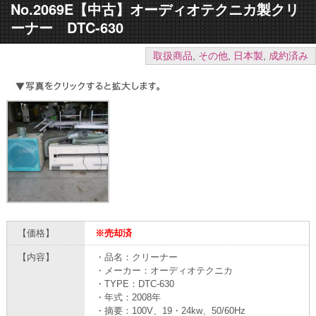
No.2069E【中古】オーディオテクニカ製クリ
ーナー DTC-630
取扱商品
,
その他
,
日本製
,
成約済み
【価格】
※売却済
【内容】
・品名：クリーナー
・メーカー：オーディオテクニカ
・TYPE：DTC-630
・年式：2008年
・摘要：100V、19・24kw、50/60Hz