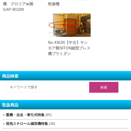
機 グロリア㈱製
乾燥機
GAP-W1200
No.4363R【中古】サン
モア製50TON縦型プレス
機ブラミダン
商品検索
取扱商品
重機・自走・牽引式特集
(95)
発泡スチロール減容機特集
(38)