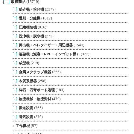
[—]
取扱商品
(15719)
[+]
破砕機・粉砕機
(2279)
[+]
選別・分離機
(1017)
[+]
圧縮梱包機
(816)
[+]
洗浄機・脱水機
(272)
[+]
押出機・ペレタイザー・周辺機器
(1543)
[+]
溶融機（減容・RPF・インゴット機）
(322)
[+]
成型機
(219)
[+]
金属スクラップ機器
(356)
[+]
木質系機器
(256)
[+]
砕石・石膏ボード処理
(183)
[+]
物流機械・物流資材
(479)
[+]
搬送設備
(765)
[+]
電気設備
(370)
工作機械
(57)