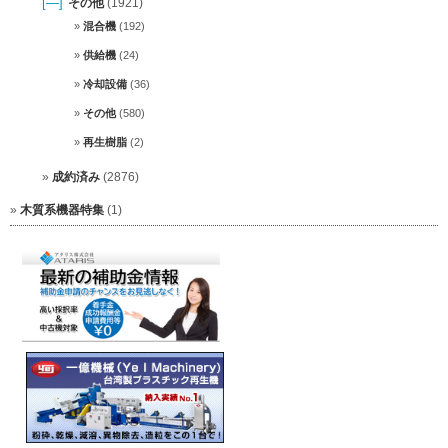
[—]
その他
(1921)
混合機
(192)
供給機
(24)
冷却設備
(36)
その他
(580)
再生樹脂
(2)
成約済み
(2876)
木質系機器特集
(1)