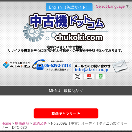
Select Language
▼
English （英語サイト）
地球にやさしい中古機械。
リサイクル機器を中心に国内外問わず数多くの中古物件を取り扱っております。
MENU 取扱商品▽
動画ギャラリー
Home
>
取扱商品
>
成約済み
>
No.2069E【中古】オーディオテクニカ製クリー
ナー DTC-630