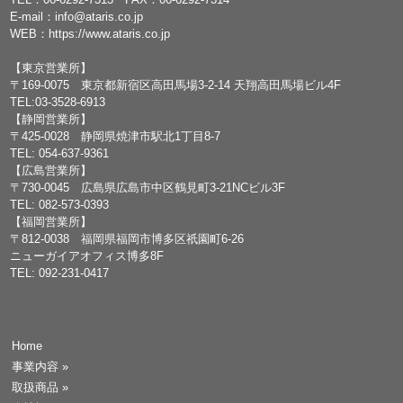
E-mail：
info@ataris.co.jp
WEB：
https://www.ataris.co.jp
【東京営業所】
〒169-0075 東京都新宿区高田馬場3-2-14 天翔高田馬場ビル4F
TEL:03-3528-6913
【静岡営業所】
〒425-0028 静岡県焼津市駅北1丁目8-7
TEL: 054-637-9361
【広島営業所】
〒730-0045 広島県広島市中区鶴見町3-21NCビル3F
TEL: 082-573-0393
【福岡営業所】
〒812-0038 福岡県福岡市博多区祇園町6-26
ニューガイアオフィス博多8F
TEL: 092-231-0417
Home
事業内容
»
取扱商品
»