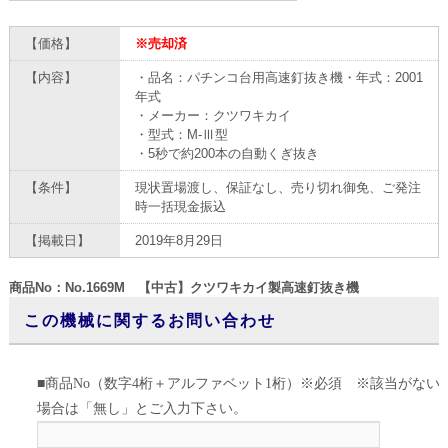
【価格】
※売却済
【内容】
・品名：パチンコ台用高速釘抜き機・年式：2001
年式
・メーカー：クツワキカイ
・型式：M-Ⅲ型
・5秒で約200本の自動くぎ抜き
【条件】
現状置場渡し、保証なし、売り切れ御免、ご発注
時一括現金振込
【掲載日】
2019年8月29日
商品No：No.1669M 【中古】クツワキカイ製高速釘抜き機
この機械に関するお問い合わせ