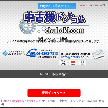
Select Language
▼
English （英語サイト）
地球にやさしい中古機械。
リサイクル機器を中心に国内外問わず数多くの中古物件を取り扱っております。
MENU 取扱商品▽
動画ギャラリー
Home
>
取扱商品
>
成約済み
>
No.1669M 【中古】クツワキカイ製高速釘抜き
機