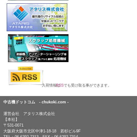
入荷情報は
RSS
でも受け取る事ができます。
中古機ドットコム - chukoki.com -
運営会社 アタリス株式会社
【本社】
〒531-0071
大阪府大阪市北区中津1-18-18 若杉ビル9F
TEL：
06-6292-7313
FAX：06-6292-7314