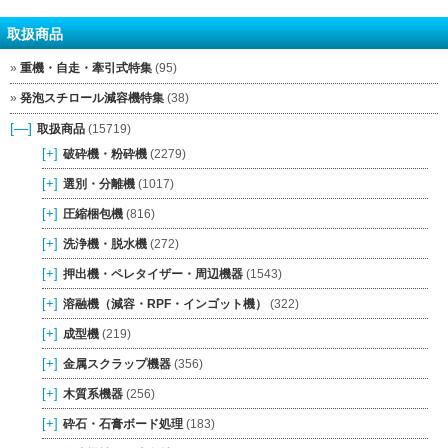
取扱商品
重機・自走・牽引式特集
(95)
発泡スチロール減容機特集
(38)
[—]
取扱商品
(15719)
[+]
破砕機・粉砕機
(2279)
[+]
選別・分離機
(1017)
[+]
圧縮梱包機
(816)
[+]
洗浄機・脱水機
(272)
[+]
押出機・ペレタイザー・周辺機器
(1543)
[+]
溶融機（減容・RPF・インゴット機）
(322)
[+]
成型機
(219)
[+]
金属スクラップ機器
(356)
[+]
木質系機器
(256)
[+]
砕石・石膏ボード処理
(183)