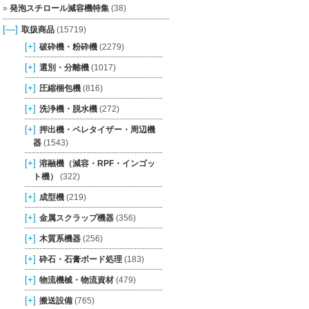
発泡スチロール減容機特集
(38)
[—]
取扱商品
(15719)
[+]
破砕機・粉砕機
(2279)
[+]
選別・分離機
(1017)
[+]
圧縮梱包機
(816)
[+]
洗浄機・脱水機
(272)
[+]
押出機・ペレタイザー・周辺機
器
(1543)
[+]
溶融機（減容・RPF・インゴッ
ト機）
(322)
[+]
成型機
(219)
[+]
金属スクラップ機器
(356)
[+]
木質系機器
(256)
[+]
砕石・石膏ボード処理
(183)
[+]
物流機械・物流資材
(479)
[+]
搬送設備
(765)