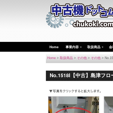
»
»
Home
事業内容
取扱商品
会
Home
>
取扱商品
>
その他
>
その他
>
No.
No.1518I【中古】島津フ