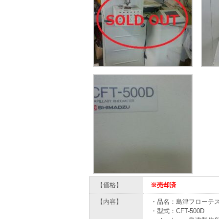
【価格】
※売却済
【内容】
・品名：島津フローテ
・型式：CFT-500D