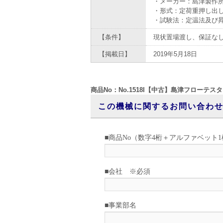
・メーカー：島津製作
・形式：定荷重押し出
・試験法：定温法及び
【条件】
現状置場渡し、保証な
【掲載日】
2019年5月18日
商品No：No.1518I【中古】島津フローテス
この機械に関するお問い合わ