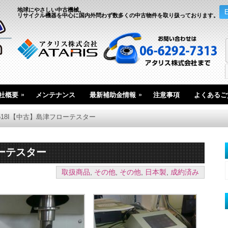
地球にやさしい中古機械。
リサイクル機器を中心に国内外問わず数多くの中古物件を取り扱っております。
»
»
社概要
メンテナンス
最新補助金情報
注意事項
よくあるご
1518I【中古】島津フローテスター
ローテスター
取扱商品
,
その他
,
その他
,
日本製
,
成約済み