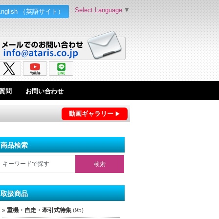
Select Language
▼
English （英語サイト）
質問
お問い合わせ
動画ギャラリー
商品検索
取扱商品
重機・自走・牽引式特集
(95)