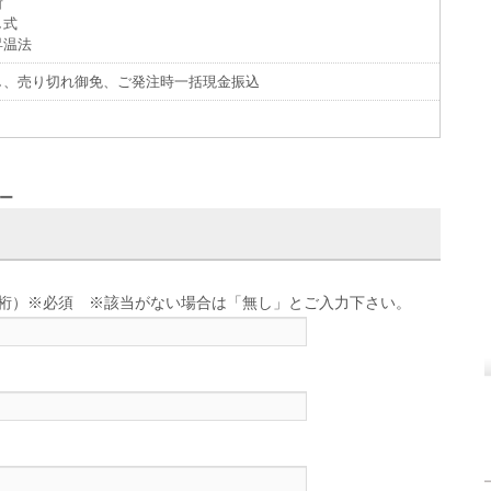
所
し式
昇温法
し、売り切れ御免、ご発注時一括現金振込
ター
せ