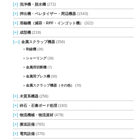
[+]
洗浄機・脱水機
(272)
[+]
押出機・ペレタイザー・周辺機器
(1543)
[+]
溶融機（減容・RPF・インゴット機）
(322)
[+]
成型機
(219)
[—]
金属スクラップ機器
(356)
剥線機
(26)
シャーリング
(26)
金属用切断機
(7)
金属用プレス機
(50)
金属スクラップ機器（その他）
(70)
[+]
木質系機器
(256)
[+]
砕石・石膏ボード処理
(183)
[+]
物流機械・物流資材
(479)
[+]
搬送設備
(765)
[+]
電気設備
(370)