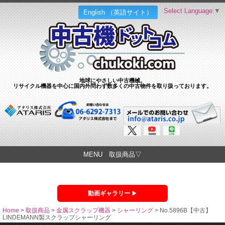
Select Language
▼
English （英語サイト）
地球にやさしい中古機械。
リサイクル機器を中心に国内外問わず数多くの中古物件を取り扱っております。
MENU 取扱商品▽
動画ギャラリー
Home
>
取扱商品
>
金属スクラップ機器
>
シャーリング
>
No.5896B【中古】
LINDEMANN製スクラップシャーリング