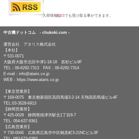
入荷情報は
RSS
でも受け取る事ができます。
中古機ドットコム - chukoki.com -
運営会社 アタリス株式会社
【本社】
〒531-0071
大阪府大阪市北区中津1-18-18 若杉ビル9F
TEL：
06-6292-7313
FAX：06-6292-7314
E-mail：
info@ataris.co.jp
WEB：
https://www.ataris.co.jp
【東京営業所】
〒169-0075 東京都新宿区高田馬場3-2-14 天翔高田馬場ビル4F
TEL:03-3528-6913
【静岡営業所】
〒425-0028 静岡県焼津市駅北1丁目8-7
TEL: 054-637-9361
【広島営業所】
〒730-0045 広島県広島市中区鶴見町3-21NCビル3F
TEL: 082-573-0393