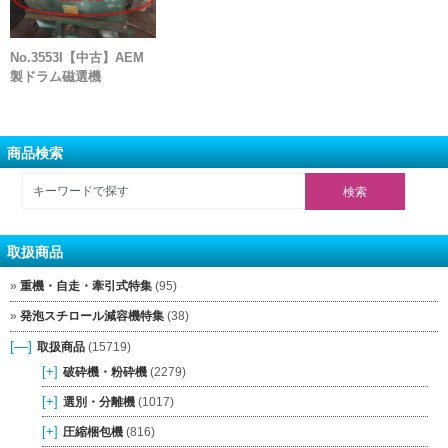
No.3553I【中古】AEM
製ドラム磁選機
商品検索
取扱商品
重機・自走・牽引式特集
(95)
発泡スチロール減容機特集
(38)
[—]
取扱商品
(15719)
[+]
破砕機・粉砕機
(2279)
[+]
選別・分離機
(1017)
[+]
圧縮梱包機
(816)