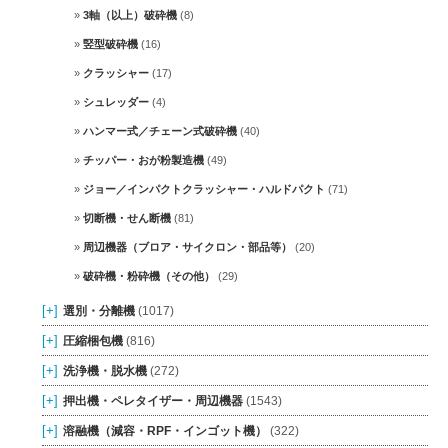
3軸（以上）破砕機
(8)
竪型破砕機
(16)
クラッシャー
(17)
シュレッダー
(4)
ハンマー式／チェーン式破砕機
(40)
チッパー・おが粉製造機
(49)
ジョー／インパクトクラッシャー・ハルドパクト
(71)
切断機・せん断機
(81)
周辺機器（ブロア・サイクロン・部品等）
(20)
破砕機・粉砕機（その他）
(29)
[+]
選別・分離機
(1017)
[+]
圧縮梱包機
(816)
[+]
洗浄機・脱水機
(272)
[+]
押出機・ペレタイザー・周辺機器
(1543)
[+]
溶融機（減容・RPF・インゴット機）
(322)