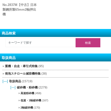
No.2837M【中古】日本
製鋼所製65mm2軸押出
機
商品検索
取扱商品
重機・自走・牽引式特集
(95)
発泡スチロール減容機特集
(38)
[—]
取扱商品
(15719)
[—]
破砕機・粉砕機
(2279)
高速粉砕機
(458)
低速・1軸破砕機
(167)
2軸破砕機
(170)