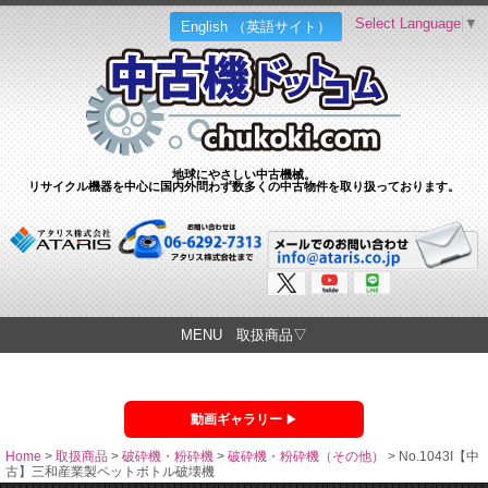
Select Language
▼
English （英語サイト）
地球にやさしい中古機械。
リサイクル機器を中心に国内外問わず数多くの中古物件を取り扱っております。
MENU 取扱商品▽
動画ギャラリー
Home
>
取扱商品
>
破砕機・粉砕機
>
破砕機・粉砕機（その他）
>
No.1043I【中
古】三和産業製ペットボトル破壊機