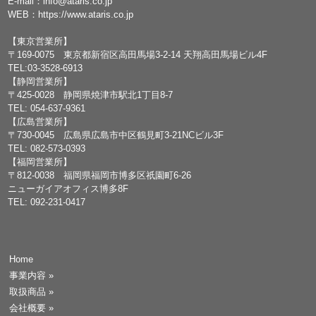
E-mail：
info@ataris.co.jp
WEB：
https://www.ataris.co.jp
【東京営業所】
〒169-0075 東京都新宿区高田馬場3-2-14 天翔高田馬場ビル4F
TEL:03-3528-6913
【静岡営業所】
〒425-0028 静岡県焼津市駅北1丁目8-7
TEL: 054-637-9361
【広島営業所】
〒730-0045 広島県広島市中区鶴見町3-21NCビル3F
TEL: 082-573-0393
【福岡営業所】
〒812-0038 福岡県福岡市博多区祇園町6-26
ニューガイアオフィス博多8F
TEL: 092-231-0417
Home
事業内容
»
取扱商品
»
会社概要
»