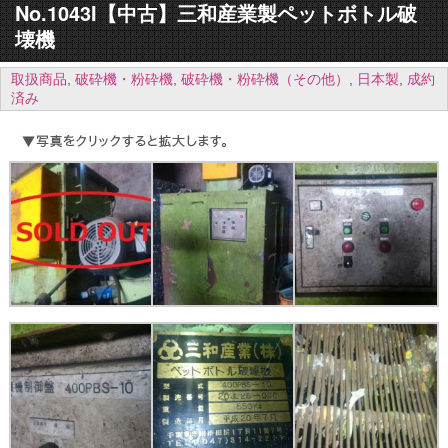
No.1043I【中古】三和産業製ペットボトル破
壊機
取扱商品
,
破砕機・粉砕機
,
破砕機・粉砕機（その他）
,
日本製
,
成約
済み