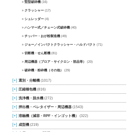
竪型破砕機
(16)
クラッシャー
(17)
シュレッダー
(4)
ハンマー式／チェーン式破砕機
(40)
チッパー・おが粉製造機
(49)
ジョー／インパクトクラッシャー・ハルドパクト
(71)
切断機・せん断機
(81)
周辺機器（ブロア・サイクロン・部品等）
(20)
破砕機・粉砕機（その他）
(29)
[+]
選別・分離機
(1017)
[+]
圧縮梱包機
(816)
[+]
洗浄機・脱水機
(272)
[+]
押出機・ペレタイザー・周辺機器
(1543)
[+]
溶融機（減容・RPF・インゴット機）
(322)
[+]
成型機
(219)