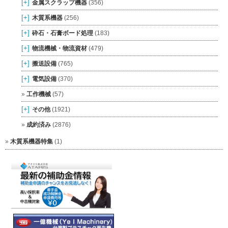
[+]
金属スクラップ機器
(356)
[+]
木質系機器
(256)
[+]
砕石・石膏ボード処理
(183)
[+]
物流機械・物流資材
(479)
[+]
搬送設備
(765)
[+]
電気設備
(370)
工作機械
(57)
[+]
その他
(1921)
成約済み
(2876)
木質系機器特集
(1)