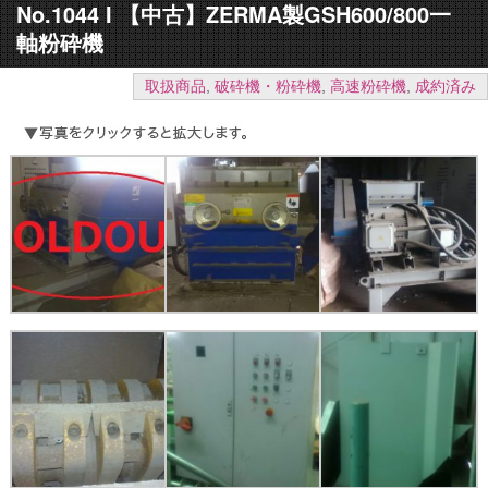
No.1044 I 【中古】ZERMA製GSH600/800一
軸粉砕機
取扱商品
,
破砕機・粉砕機
,
高速粉砕機
,
成約済み