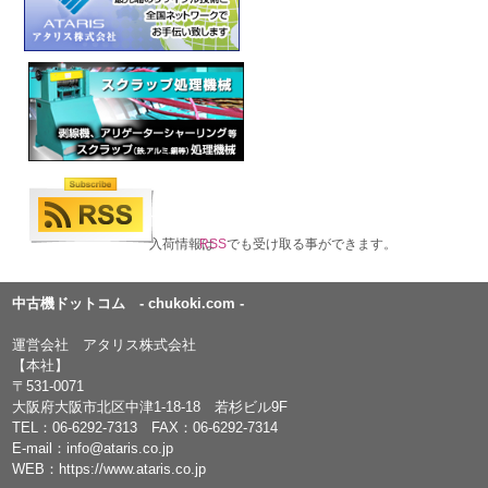
入荷情報は
RSS
でも受け取る事ができます。
中古機ドットコム - chukoki.com -
運営会社 アタリス株式会社
【本社】
〒531-0071
大阪府大阪市北区中津1-18-18 若杉ビル9F
TEL：
06-6292-7313
FAX：06-6292-7314
E-mail：
info@ataris.co.jp
WEB：
https://www.ataris.co.jp