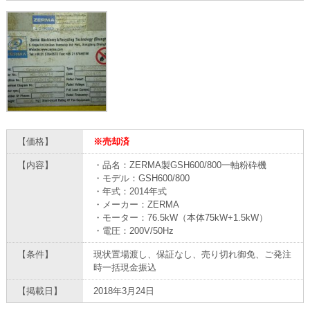
【価格】
※売却済
【内容】
・品名：ZERMA製GSH600/800一軸粉砕機
・モデル：GSH600/800
・年式：2014年式
・メーカー：ZERMA
・モーター：76.5kW（本体75kW+1.5kW）
・電圧：200V/50Hz
【条件】
現状置場渡し、保証なし、売り切れ御免、ご発注
時一括現金振込
【掲載日】
2018年3月24日