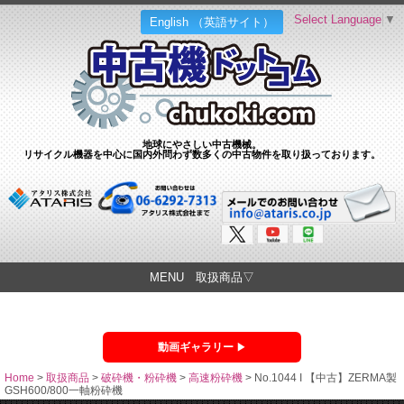
Select Language
▼
English （英語サイト）
地球にやさしい中古機械。
リサイクル機器を中心に国内外問わず数多くの中古物件を取り扱っております。
MENU 取扱商品▽
動画ギャラリー
Home
>
取扱商品
>
破砕機・粉砕機
>
高速粉砕機
>
No.1044 I 【中古】ZERMA製
GSH600/800一軸粉砕機