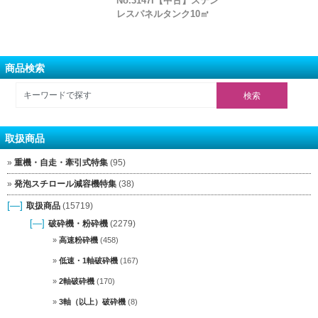
No.3147I【中古】ステン
レスパネルタンク10㎥
商品検索
取扱商品
重機・自走・牽引式特集
(95)
発泡スチロール減容機特集
(38)
[—]
取扱商品
(15719)
[—]
破砕機・粉砕機
(2279)
高速粉砕機
(458)
低速・1軸破砕機
(167)
2軸破砕機
(170)
3軸（以上）破砕機
(8)