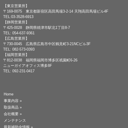
【東京営業所】
〒169-0075 東京都新宿区高田馬場3-2-14 天翔高田馬場ビル4F
TEL:03-3528-6913
【静岡営業所】
〒425-0028 静岡県焼津市駅北1丁目8-7
TEL: 054-637-9361
【広島営業所】
〒730-0045 広島県広島市中区鶴見町3-21NCビル3F
TEL: 082-573-0393
【福岡営業所】
〒812-0038 福岡県福岡市博多区祇園町6-26
ニューガイアオフィス博多8F
TEL: 092-231-0417
Home
事業内容
»
取扱商品
»
会社概要
»
メンテナンス
最新補助金情報
»