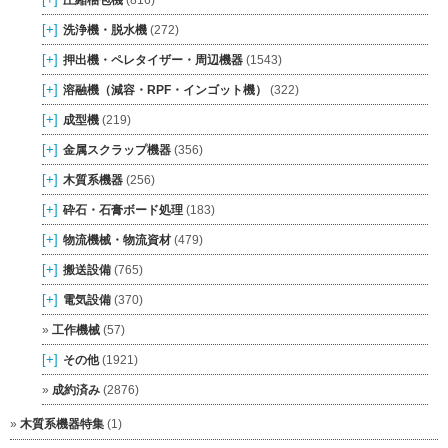
[+]
洗浄機・脱水機
(272)
[+]
押出機・ペレタイザー・周辺機器
(1543)
[+]
溶融機（減容・RPF・インゴット機）
(322)
[+]
成型機
(219)
[+]
金属スクラップ機器
(356)
[+]
木質系機器
(256)
[+]
砕石・石膏ボード処理
(183)
[+]
物流機械・物流資材
(479)
[+]
搬送設備
(765)
[+]
電気設備
(370)
工作機械
(57)
[+]
その他
(1921)
成約済み
(2876)
木質系機器特集
(1)