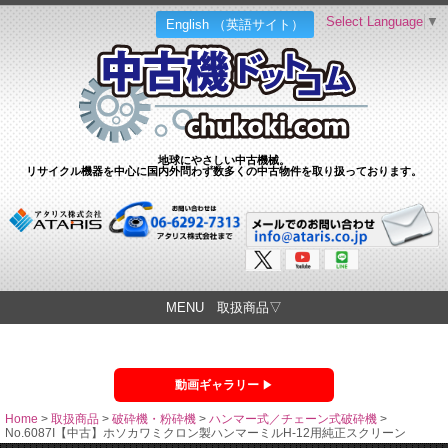
Select Language
▼
English （英語サイト）
地球にやさしい中古機械。
リサイクル機器を中心に国内外問わず数多くの中古物件を取り扱っております。
MENU 取扱商品▽
動画ギャラリー
Home
>
取扱商品
>
破砕機・粉砕機
>
ハンマー式／チェーン式破砕機
>
No.6087I【中古】ホソカワミクロン製ハンマーミルH-12用純正スクリーン