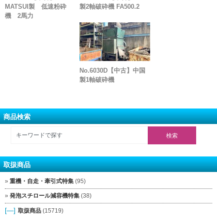
MATSUI製 低速粉砕
製2軸破砕機 FA500.2
機 2馬力
No.6030D【中古】中国
製1軸破砕機
商品検索
取扱商品
重機・自走・牽引式特集
(95)
発泡スチロール減容機特集
(38)
[—]
取扱商品
(15719)