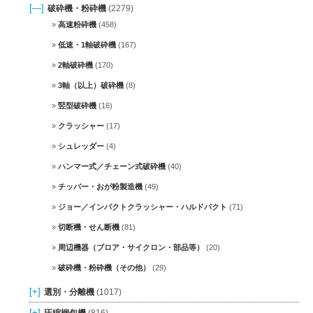
[—]
破砕機・粉砕機
(2279)
高速粉砕機
(458)
低速・1軸破砕機
(167)
2軸破砕機
(170)
3軸（以上）破砕機
(8)
竪型破砕機
(16)
クラッシャー
(17)
シュレッダー
(4)
ハンマー式／チェーン式破砕機
(40)
チッパー・おが粉製造機
(49)
ジョー／インパクトクラッシャー・ハルドパクト
(71)
切断機・せん断機
(81)
周辺機器（ブロア・サイクロン・部品等）
(20)
破砕機・粉砕機（その他）
(29)
[+]
選別・分離機
(1017)
[+]
圧縮梱包機
(816)