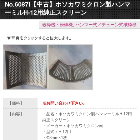
No.6087I【中古】ホソカワミクロン製ハンマ
ーミルH-12用純正スクリーン
破砕機・粉砕機
,
ハンマー式／チェーン式破砕機
【価格】
※お問い合わせ下さい。
【内容】
・品名：ホソカワミクロン製ハンマーミルH-12用
純正スクリーン
・メーカー：ホソカワミクロン㈱
・型式：H-12用
・Φ8mm×1枚