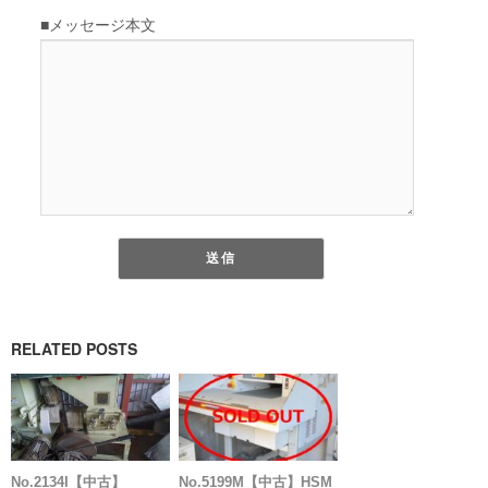
RELATED POSTS
No.2134I【中古】
No.5199M【中古】HSM