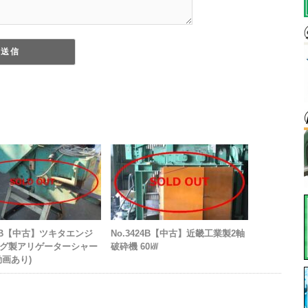
62B【中古】ツキタエンジ
No.3424B【中古】近畿工業製2軸
グ製アリゲーターシャー
破砕機 60㎾
動画あり)