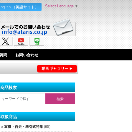
Select Language
▼
English （英語サイト）
質問
お問い合わせ
動画ギャラリー
商品検索
取扱商品
重機・自走・牽引式特集
(95)