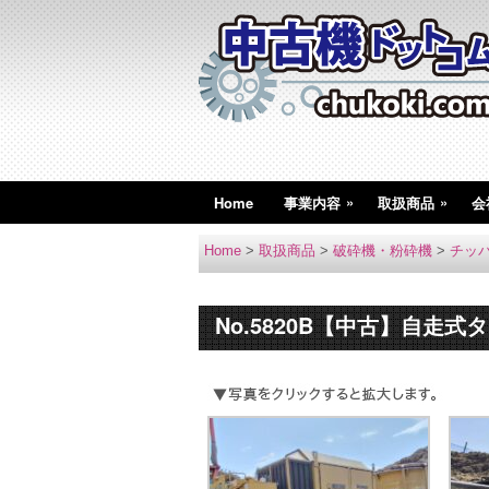
»
»
Home
事業内容
取扱商品
会
Home
>
取扱商品
>
破砕機・粉砕機
>
チッ
No.5820B【中古】自走式