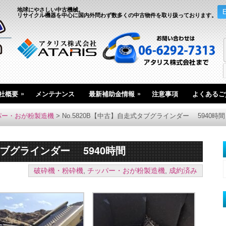
地球にやさしい中古機械。
リサイクル機器を中心に国内外問わず数多くの中古物件を取り扱っております。
»
»
社概要
メンテナンス
最新補助金情報
注意事項
よくあるご
パー・おが粉製造機
>
No.5820B【中古】自走式タブグラインダー 5940時間
タブグラインダー 5940時間
破砕機・粉砕機
,
チッパー・おが粉製造機
,
成約済み