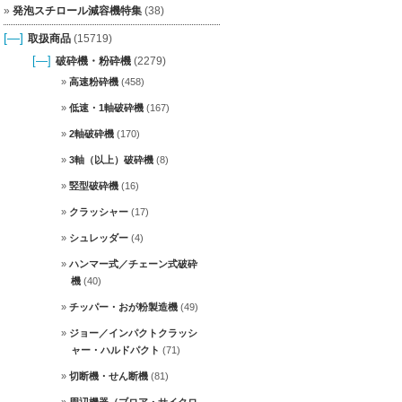
発泡スチロール減容機特集
(38)
[—]
取扱商品
(15719)
[—]
破砕機・粉砕機
(2279)
高速粉砕機
(458)
低速・1軸破砕機
(167)
2軸破砕機
(170)
3軸（以上）破砕機
(8)
竪型破砕機
(16)
クラッシャー
(17)
シュレッダー
(4)
ハンマー式／チェーン式破砕
機
(40)
チッパー・おが粉製造機
(49)
ジョー／インパクトクラッシ
ャー・ハルドパクト
(71)
切断機・せん断機
(81)