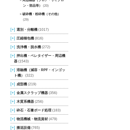
周辺機器（ブロア・サイクロ
ン・部品等）
(20)
破砕機・粉砕機（その他）
(29)
[+]
選別・分離機
(1017)
[+]
圧縮梱包機
(816)
[+]
洗浄機・脱水機
(272)
[+]
押出機・ペレタイザー・周辺機
器
(1543)
[+]
溶融機（減容・RPF・インゴッ
ト機）
(322)
[+]
成型機
(219)
[+]
金属スクラップ機器
(356)
[+]
木質系機器
(256)
[+]
砕石・石膏ボード処理
(183)
[+]
物流機械・物流資材
(479)
[+]
搬送設備
(765)