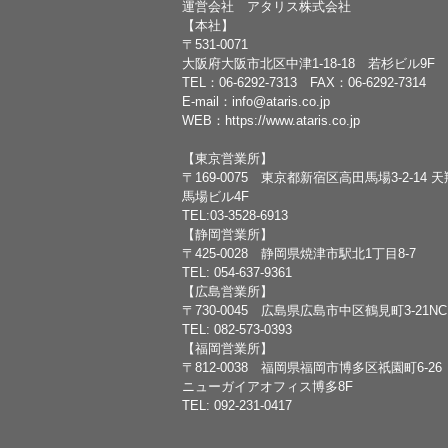
運営会社 アタリス株式会社
【本社】
〒531-0071
大阪府大阪市北区中津1-18-18 若杉ビル9F
TEL：
06-6292-7313
FAX：06-6292-7314
E-mail：
info@ataris.co.jp
WEB：
https://www.ataris.co.jp
【東京営業所】
〒169-0075 東京都新宿区高田馬場3-2-14 
馬場ビル4F
TEL:03-3528-6913
【静岡営業所】
〒425-0028 静岡県焼津市駅北1丁目8-7
TEL: 054-637-9361
【広島営業所】
〒730-0045 広島県広島市中区鶴見町3-21N
TEL: 082-573-0393
【福岡営業所】
〒812-0038 福岡県福岡市博多区祇園町6-26
ニューガイアオフィス博多8F
TEL: 092-231-0417