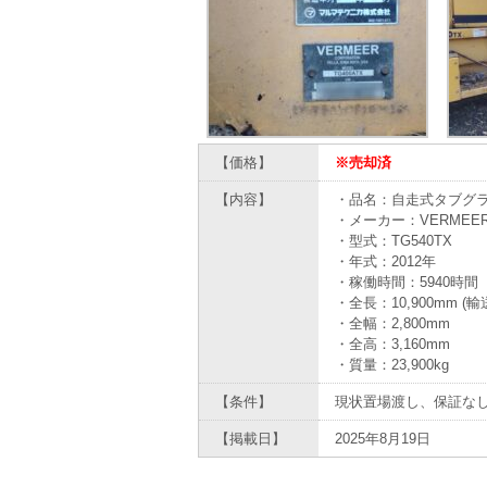
【価格】
※売却済
【内容】
・品名：自走式タブグラ
・メーカー：VERMEE
・型式：TG540TX
・年式：2012年
・稼働時間：5940時間
・全長：10,900mm (輸送
・全幅：2,800mm
・全高：3,160mm
・質量：23,900kg
【条件】
現状置場渡し、保証な
【掲載日】
2025年8月19日