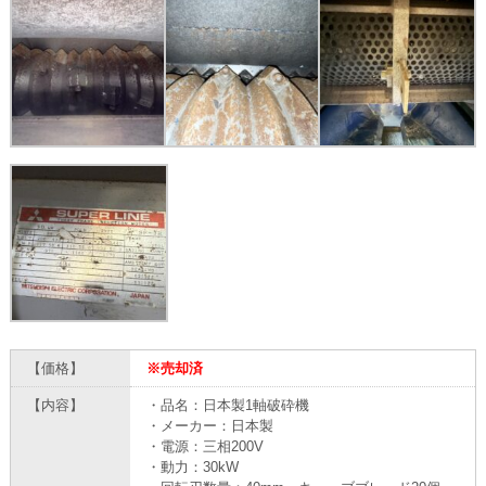
【価格】
※売却済
【内容】
・品名：日本製1軸破砕機
・メーカー：日本製
・電源：三相200V
・動力：30kW