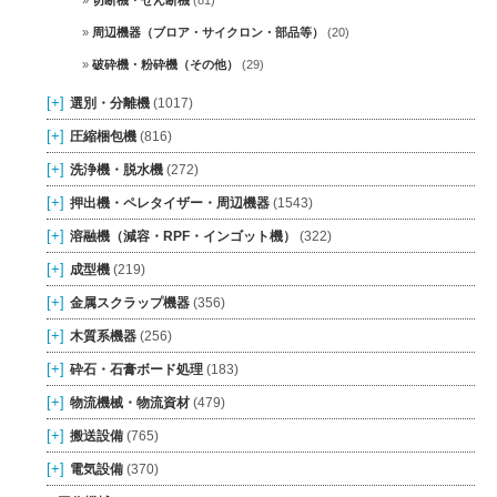
周辺機器（ブロア・サイクロン・部品等）
(20)
破砕機・粉砕機（その他）
(29)
[+]
選別・分離機
(1017)
[+]
圧縮梱包機
(816)
[+]
洗浄機・脱水機
(272)
[+]
押出機・ペレタイザー・周辺機器
(1543)
[+]
溶融機（減容・RPF・インゴット機）
(322)
[+]
成型機
(219)
[+]
金属スクラップ機器
(356)
[+]
木質系機器
(256)
[+]
砕石・石膏ボード処理
(183)
[+]
物流機械・物流資材
(479)
[+]
搬送設備
(765)
[+]
電気設備
(370)