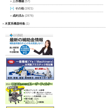
工作機械
(57)
[+]
その他
(1921)
成約済み
(2876)
木質系機器特集
(1)