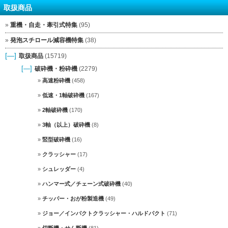
取扱商品
重機・自走・牽引式特集
(95)
発泡スチロール減容機特集
(38)
[—]
取扱商品
(15719)
[—]
破砕機・粉砕機
(2279)
高速粉砕機
(458)
低速・1軸破砕機
(167)
2軸破砕機
(170)
3軸（以上）破砕機
(8)
竪型破砕機
(16)
クラッシャー
(17)
シュレッダー
(4)
ハンマー式／チェーン式破砕機
(40)
チッパー・おが粉製造機
(49)
ジョー／インパクトクラッシャー・ハルドパクト
(71)
切断機・せん断機
(81)