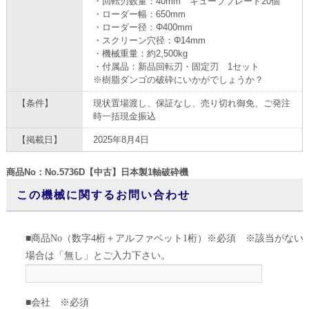
・回転刃数量：40mm キューブブレード20個
・ローダー幅：650mm
・ローダー径：Φ400mm
・スクリーン穴径：Φ14mm
・機械重量：約2,500kg
・付属品：新品回転刃・固定刃 1セット
※樹脂ダンゴの破砕にいかがでしょうか？
【条件】
現状置場渡し、保証なし、売り切れ御免、ご発注
時一括現金振込
【掲載日】
2025年8月4日
商品No：No.5736D【中古】日本製1軸破砕機
この機械に関するお問い合わせ