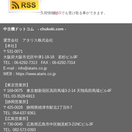
入荷情報は
RSS
でも受け取る事ができます。
中古機ドットコム - chukoki.com -
運営会社 アタリス株式会社
【本社】
〒531-0071
大阪府大阪市北区中津1-18-18 若杉ビル9F
TEL：
06-6292-7313
FAX：06-6292-7314
E-mail：
info@ataris.co.jp
WEB：
https://www.ataris.co.jp
【東京営業所】
〒169-0075 東京都新宿区高田馬場3-2-14 天翔高田馬場ビル4F
TEL:03-3528-6913
【静岡営業所】
〒425-0028 静岡県焼津市駅北1丁目8-7
TEL: 054-637-9361
【広島営業所】
〒730-0045 広島県広島市中区鶴見町3-21NCビル3F
TEL: 082-573-0393