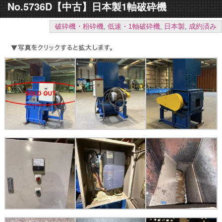
No.5736D【中古】日本製1軸破砕機
破砕機・粉砕機
,
低速・1軸破砕機
,
日本製
,
成約済み