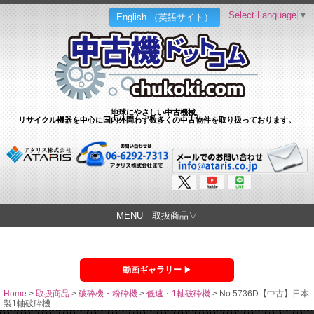
Select Language
▼
English （英語サイト）
地球にやさしい中古機械。
リサイクル機器を中心に国内外問わず数多くの中古物件を取り扱っております。
MENU 取扱商品▽
動画ギャラリー
Home
>
取扱商品
>
破砕機・粉砕機
>
低速・1軸破砕機
>
No.5736D【中古】日本
製1軸破砕機