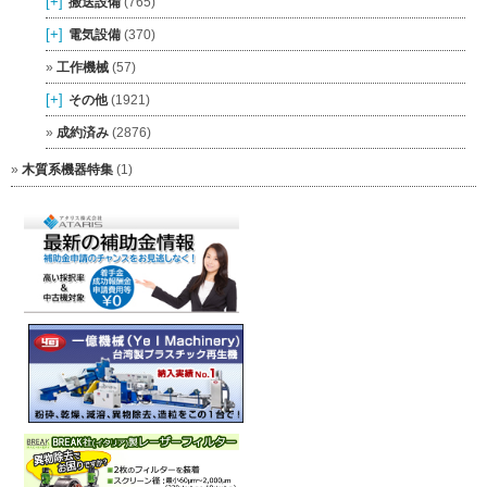
[+]
搬送設備
(765)
[+]
電気設備
(370)
工作機械
(57)
[+]
その他
(1921)
成約済み
(2876)
木質系機器特集
(1)