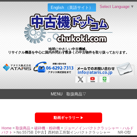
Select Language
▼
English （英語サイト）
地球にやさしい中古機械。
リサイクル機器を中心に国内外問わず数多くの中古物件を取り扱っております。
MENU 取扱商品▽
動画ギャラリー
Home
>
取扱商品
>
破砕機・粉砕機
>
ジョー／インパクトクラッシャー・ハルド
パクト
>
No.5575B【中古】西村鉄工所製インパクトクラッシャー NR-O型