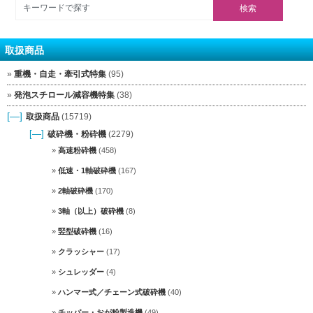
取扱商品
重機・自走・牽引式特集
(95)
発泡スチロール減容機特集
(38)
[—]
取扱商品
(15719)
[—]
破砕機・粉砕機
(2279)
高速粉砕機
(458)
低速・1軸破砕機
(167)
2軸破砕機
(170)
3軸（以上）破砕機
(8)
竪型破砕機
(16)
クラッシャー
(17)
シュレッダー
(4)
ハンマー式／チェーン式破砕機
(40)
チッパー・おが粉製造機
(49)