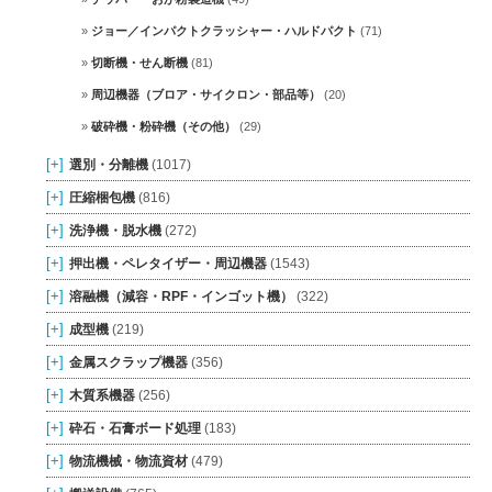
ジョー／インパクトクラッシャー・ハルドパクト
(71)
切断機・せん断機
(81)
周辺機器（ブロア・サイクロン・部品等）
(20)
破砕機・粉砕機（その他）
(29)
[+]
選別・分離機
(1017)
[+]
圧縮梱包機
(816)
[+]
洗浄機・脱水機
(272)
[+]
押出機・ペレタイザー・周辺機器
(1543)
[+]
溶融機（減容・RPF・インゴット機）
(322)
[+]
成型機
(219)
[+]
金属スクラップ機器
(356)
[+]
木質系機器
(256)
[+]
砕石・石膏ボード処理
(183)
[+]
物流機械・物流資材
(479)