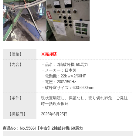
【価格】
※売却済
【内容】
・品名：2軸破砕機 60馬力
・メーカー：日本製
・電動機：22kｗ×2/60HP
・電圧：200V/50Hz
・破砕室サイズ：600×800mm
【条件】
現状置場渡し、保証なし、売り切れ御免、ご発注
時一括現金振込
【掲載日】
2025年6月25日
商品No：No.5566I【中古】2軸破砕機 60馬力