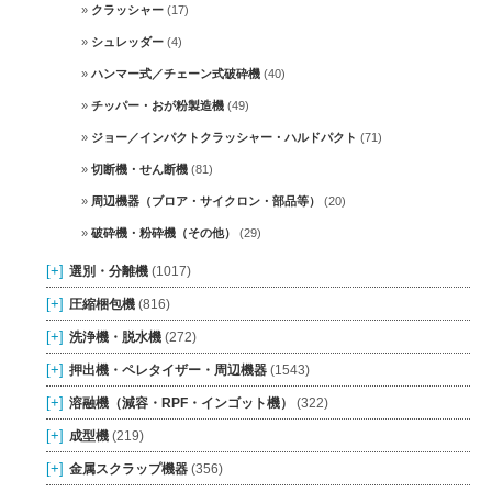
クラッシャー
(17)
シュレッダー
(4)
ハンマー式／チェーン式破砕機
(40)
チッパー・おが粉製造機
(49)
ジョー／インパクトクラッシャー・ハルドパクト
(71)
切断機・せん断機
(81)
周辺機器（ブロア・サイクロン・部品等）
(20)
破砕機・粉砕機（その他）
(29)
[+]
選別・分離機
(1017)
[+]
圧縮梱包機
(816)
[+]
洗浄機・脱水機
(272)
[+]
押出機・ペレタイザー・周辺機器
(1543)
[+]
溶融機（減容・RPF・インゴット機）
(322)
[+]
成型機
(219)
[+]
金属スクラップ機器
(356)