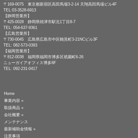
〒169-0075 東京都新宿区高田馬場3-2-14 天翔高田馬場ビル4F
TEL:03-3528-6913
【静岡営業所】
〒425-0028 静岡県焼津市駅北1丁目8-7
TEL: 054-637-9361
【広島営業所】
〒730-0045 広島県広島市中区鶴見町3-21NCビル3F
TEL: 082-573-0393
【福岡営業所】
〒812-0038 福岡県福岡市博多区祇園町6-26
ニューガイアオフィス博多8F
TEL: 092-231-0417
Home
事業内容
»
取扱商品
»
会社概要
»
メンテナンス
最新補助金情報
»
注意事項