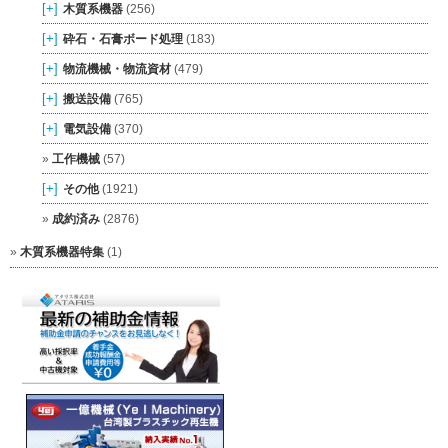
[+]
木質系機器
(256)
[+]
砕石・石膏ボード処理
(183)
[+]
物流機械・物流資材
(479)
[+]
搬送設備
(765)
[+]
電気設備
(370)
工作機械
(57)
[+]
その他
(1921)
成約済み
(2876)
木質系機器特集
(1)