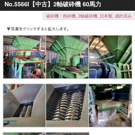
No.5566I【中古】2軸破砕機 60馬力
破砕機・粉砕機
,
2軸破砕機
,
日本製
,
成約済み