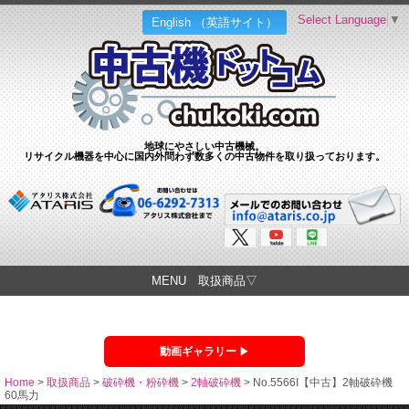
Select Language
▼
English （英語サイト）
地球にやさしい中古機械。
リサイクル機器を中心に国内外問わず数多くの中古物件を取り扱っております。
MENU 取扱商品▽
動画ギャラリー
Home
>
取扱商品
>
破砕機・粉砕機
>
2軸破砕機
>
No.5566I【中古】2軸破砕機
60馬力