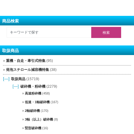
商品検索
取扱商品
重機・自走・牽引式特集
(95)
発泡スチロール減容機特集
(38)
[—]
取扱商品
(15719)
[—]
破砕機・粉砕機
(2279)
高速粉砕機
(458)
低速・1軸破砕機
(167)
2軸破砕機
(170)
3軸（以上）破砕機
(8)
竪型破砕機
(16)