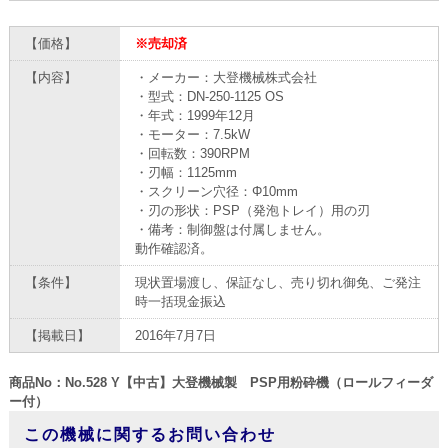
【価格】
※売却済
【内容】
・メーカー：大登機械株式会社
・型式：DN-250-1125 OS
・年式：1999年12月
・モーター：7.5kW
・回転数：390RPM
・刃幅：1125mm
・スクリーン穴径：Φ10mm
・刃の形状：PSP（発泡トレイ）用の刃
・備考：制御盤は付属しません。
動作確認済。
【条件】
現状置場渡し、保証なし、売り切れ御免、ご発注
時一括現金振込
【掲載日】
2016年7月7日
商品No：No.528 Y【中古】大登機械製 PSP用粉砕機（ロールフィーダ
ー付）
この機械に関するお問い合わせ