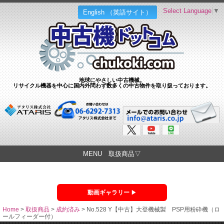
Select Language
▼
English （英語サイト）
地球にやさしい中古機械。
リサイクル機器を中心に国内外問わず数多くの中古物件を取り扱っております。
MENU 取扱商品▽
動画ギャラリー
Home
>
取扱商品
>
成約済み
>
No.528 Y【中古】大登機械製 PSP用粉砕機（ロ
ールフィーダー付）