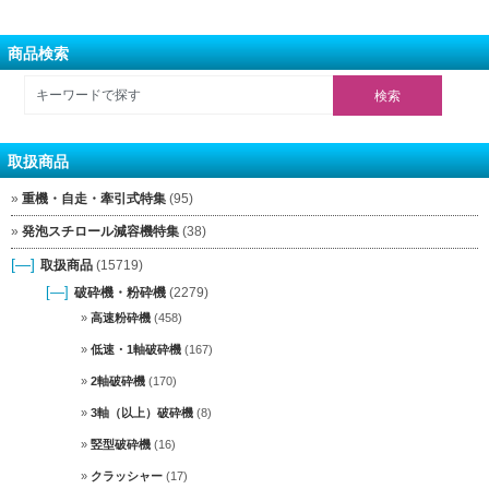
商品検索
取扱商品
重機・自走・牽引式特集
(95)
発泡スチロール減容機特集
(38)
[—]
取扱商品
(15719)
[—]
破砕機・粉砕機
(2279)
高速粉砕機
(458)
低速・1軸破砕機
(167)
2軸破砕機
(170)
3軸（以上）破砕機
(8)
竪型破砕機
(16)
クラッシャー
(17)