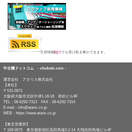
入荷情報は
RSS
でも受け取る事ができます。
中古機ドットコム - chukoki.com -
運営会社 アタリス株式会社
【本社】
〒531-0071
大阪府大阪市北区中津1-18-18 若杉ビル9F
TEL：
06-6292-7313
FAX：06-6292-7314
E-mail：
info@ataris.co.jp
WEB：
https://www.ataris.co.jp
【東京営業所】
〒169-0075 東京都新宿区高田馬場3-2-14 天翔高田馬場ビル4F