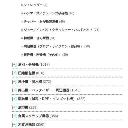
シュレッダー
(4)
ハンマー式／チェーン式破砕機
(40)
チッパー・おが粉製造機
(49)
ジョー／インパクトクラッシャー・ハルドパクト
(71)
切断機・せん断機
(81)
周辺機器（ブロア・サイクロン・部品等）
(20)
破砕機・粉砕機（その他）
(29)
[+]
選別・分離機
(1017)
[+]
圧縮梱包機
(816)
[+]
洗浄機・脱水機
(272)
[+]
押出機・ペレタイザー・周辺機器
(1543)
[+]
溶融機（減容・RPF・インゴット機）
(322)
[+]
成型機
(219)
[+]
金属スクラップ機器
(356)
[+]
木質系機器
(256)