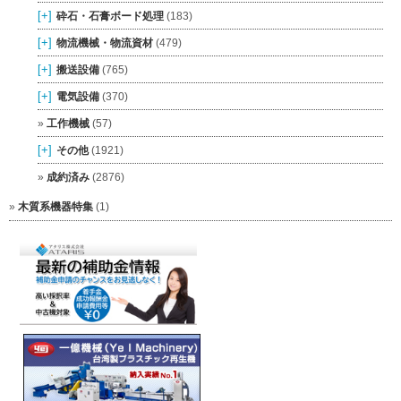
[+]
砕石・石膏ボード処理
(183)
[+]
物流機械・物流資材
(479)
[+]
搬送設備
(765)
[+]
電気設備
(370)
工作機械
(57)
[+]
その他
(1921)
成約済み
(2876)
木質系機器特集
(1)