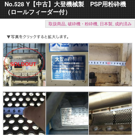
No.528 Y【中古】大登機械製 PSP用粉砕機
（ロールフィーダー付）
取扱商品
,
破砕機・粉砕機
,
日本製
,
成約済み