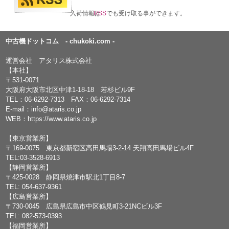
入荷情報は
RSS
でも受け取る事ができます。
中古機ドットコム - chukoki.com -
運営会社 アタリス株式会社
【本社】
〒531-0071
大阪府大阪市北区中津1-18-18 若杉ビル9F
TEL：
06-6292-7313
FAX：06-6292-7314
E-mail：
info@ataris.co.jp
WEB：
https://www.ataris.co.jp
【東京営業所】
〒169-0075 東京都新宿区高田馬場3-2-14 天翔高田馬場ビル4F
TEL:03-3528-6913
【静岡営業所】
〒425-0028 静岡県焼津市駅北1丁目8-7
TEL: 054-637-9361
【広島営業所】
〒730-0045 広島県広島市中区鶴見町3-21NCビル3F
TEL: 082-573-0393
【福岡営業所】