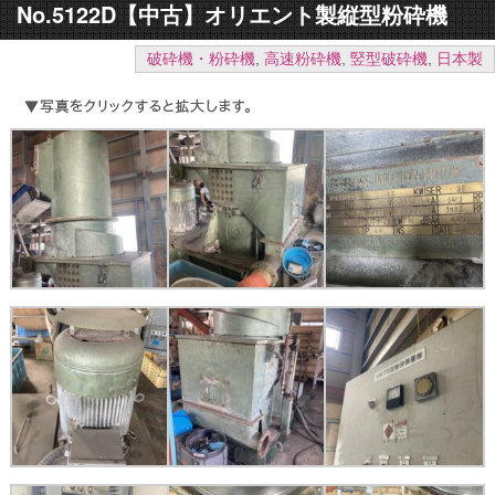
No.5122D【中古】オリエント製縦型粉砕機
破砕機・粉砕機
,
高速粉砕機
,
竪型破砕機
,
日本製