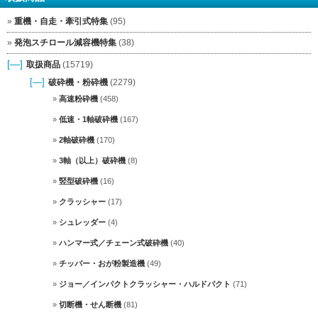
重機・自走・牽引式特集
(95)
発泡スチロール減容機特集
(38)
[—]
取扱商品
(15719)
[—]
破砕機・粉砕機
(2279)
高速粉砕機
(458)
低速・1軸破砕機
(167)
2軸破砕機
(170)
3軸（以上）破砕機
(8)
竪型破砕機
(16)
クラッシャー
(17)
シュレッダー
(4)
ハンマー式／チェーン式破砕機
(40)
チッパー・おが粉製造機
(49)
ジョー／インパクトクラッシャー・ハルドパクト
(71)
切断機・せん断機
(81)