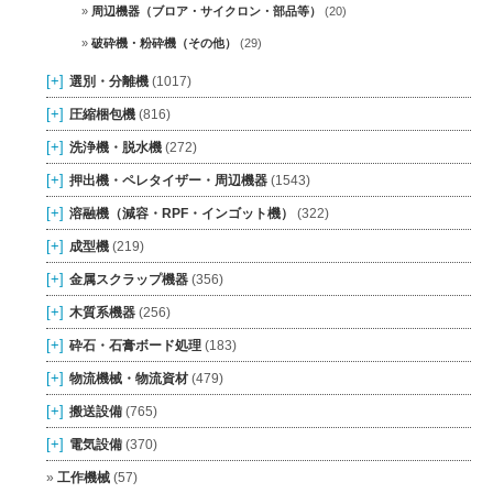
周辺機器（ブロア・サイクロン・部品等）
(20)
破砕機・粉砕機（その他）
(29)
[+]
選別・分離機
(1017)
[+]
圧縮梱包機
(816)
[+]
洗浄機・脱水機
(272)
[+]
押出機・ペレタイザー・周辺機器
(1543)
[+]
溶融機（減容・RPF・インゴット機）
(322)
[+]
成型機
(219)
[+]
金属スクラップ機器
(356)
[+]
木質系機器
(256)
[+]
砕石・石膏ボード処理
(183)
[+]
物流機械・物流資材
(479)
[+]
搬送設備
(765)
[+]
電気設備
(370)
工作機械
(57)