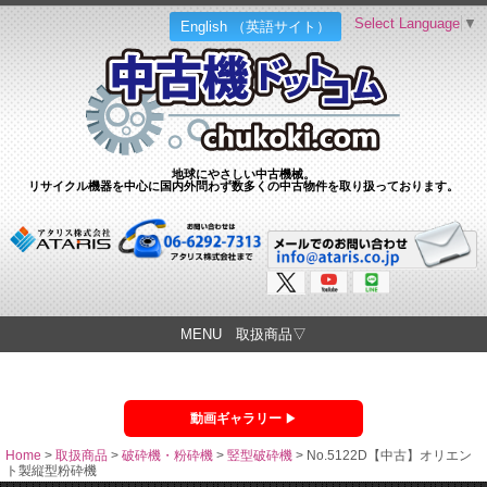
Select Language
▼
English （英語サイト）
地球にやさしい中古機械。
リサイクル機器を中心に国内外問わず数多くの中古物件を取り扱っております。
MENU 取扱商品▽
動画ギャラリー
Home
>
取扱商品
>
破砕機・粉砕機
>
竪型破砕機
>
No.5122D【中古】オリエン
ト製縦型粉砕機