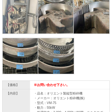
【価格】
※お問い合わせ下さい。
【内容】
・品名：オリエント製縦型粉砕機
・メーカー：オリエント粉砕機(株)
・型式：VM-75
・動力：55kW