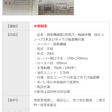
【価格】
※売却済
【内容】
・品名：因島機械製100馬力一軸破砕機 排出コ
ンベア2本及び吊り下げ磁選機付属
・メーカー：因島機械
・型式：不明
・年式：2005
・ホッパー開口寸法：1700×1700mm
・ローター径：500mm
・主電動機：75kW（100HP）
・油圧ユニット：3.7kW
・付属：排出コンベア×2本及び吊下げ磁選機
・木パレ等の木材破砕で使用中。
・取説付属
※販売は2024年10月以降
【条件】
現状置場渡し、保証なし、売り切れ御免、ご発注
時一括現金振込