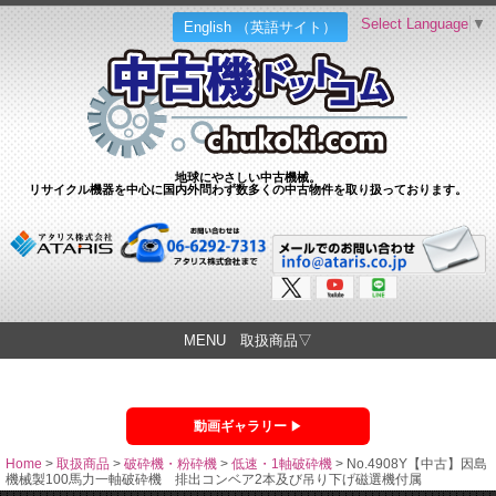
Select Language
▼
English （英語サイト）
地球にやさしい中古機械。
リサイクル機器を中心に国内外問わず数多くの中古物件を取り扱っております。
MENU 取扱商品▽
動画ギャラリー
Home
>
取扱商品
>
破砕機・粉砕機
>
低速・1軸破砕機
>
No.4908Y【中古】因島
機械製100馬力一軸破砕機 排出コンベア2本及び吊り下げ磁選機付属