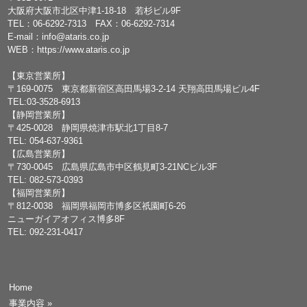
大阪府大阪市北区中津1-18-18 若杉ビル9F
TEL：
06-6292-7313
FAX：06-6292-7314
E-mail：
info@ataris.co.jp
WEB：
https://www.ataris.co.jp
【東京営業所】
〒169-0075 東京都新宿区高田馬場3-2-14 天翔高田馬場ビル4F
TEL:03-3528-6913
【静岡営業所】
〒425-0028 静岡県焼津市駅北1丁目8-7
TEL: 054-637-9361
【広島営業所】
〒730-0045 広島県広島市中区鶴見町3-21NCビル3F
TEL: 082-573-0393
【福岡営業所】
〒812-0038 福岡県福岡市博多区祇園町6-26
ニューガイアオフィス博多8F
TEL: 092-231-0417
Home
事業内容
»