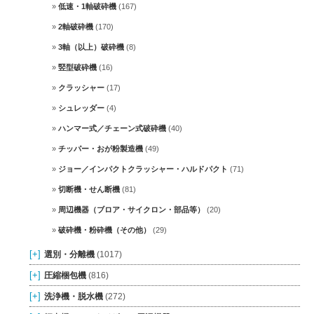
低速・1軸破砕機
(167)
2軸破砕機
(170)
3軸（以上）破砕機
(8)
竪型破砕機
(16)
クラッシャー
(17)
シュレッダー
(4)
ハンマー式／チェーン式破砕機
(40)
チッパー・おが粉製造機
(49)
ジョー／インパクトクラッシャー・ハルドパクト
(71)
切断機・せん断機
(81)
周辺機器（ブロア・サイクロン・部品等）
(20)
破砕機・粉砕機（その他）
(29)
[+]
選別・分離機
(1017)
[+]
圧縮梱包機
(816)
[+]
洗浄機・脱水機
(272)