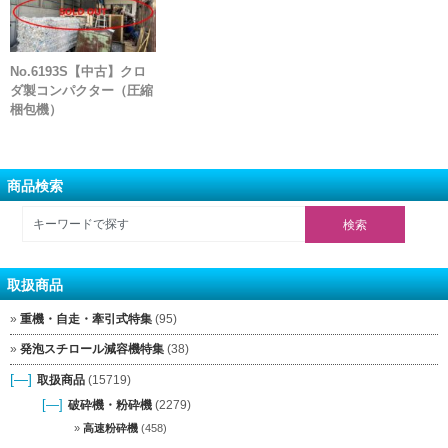
No.6193S【中古】クロ
ダ製コンパクター（圧縮
梱包機）
商品検索
取扱商品
重機・自走・牽引式特集
(95)
発泡スチロール減容機特集
(38)
[—]
取扱商品
(15719)
[—]
破砕機・粉砕機
(2279)
高速粉砕機
(458)