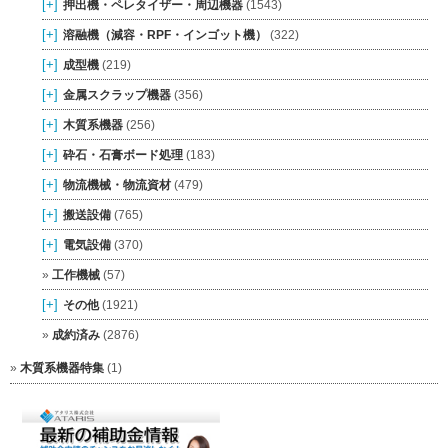
[+]
押出機・ペレタイザー・周辺機器
(1543)
[+]
溶融機（減容・RPF・インゴット機）
(322)
[+]
成型機
(219)
[+]
金属スクラップ機器
(356)
[+]
木質系機器
(256)
[+]
砕石・石膏ボード処理
(183)
[+]
物流機械・物流資材
(479)
[+]
搬送設備
(765)
[+]
電気設備
(370)
工作機械
(57)
[+]
その他
(1921)
成約済み
(2876)
木質系機器特集
(1)