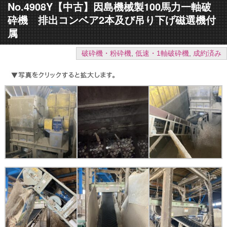
No.4908Y【中古】因島機械製100馬力一軸破
砕機 排出コンベア2本及び吊り下げ磁選機付
属
破砕機・粉砕機
,
低速・1軸破砕機
,
成約済み