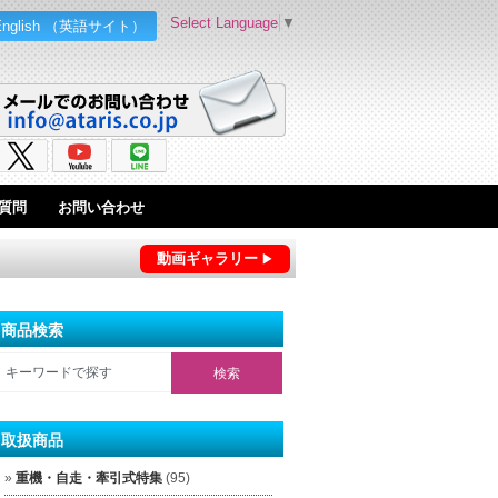
Select Language
▼
English （英語サイト）
質問
お問い合わせ
動画ギャラリー
商品検索
取扱商品
重機・自走・牽引式特集
(95)