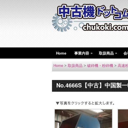
»
»
Home
事業内容
取扱商品
会
Home
>
取扱商品
>
破砕機・粉砕機
>
高速
No.4666S【中古】中国製