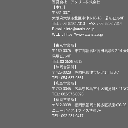
運営会社 アタリス株式会社
【本社】
〒531-0071
大阪府大阪市北区中津1-18-18 若杉ビル9F
TEL：
06-6292-7313
FAX：06-6292-7314
E-mail：
info@ataris.co.jp
WEB：
https://www.ataris.co.jp
【東京営業所】
〒169-0075 東京都新宿区高田馬場3-2-14 
馬場ビル4F
TEL:03-3528-6913
【静岡営業所】
〒425-0028 静岡県焼津市駅北1丁目8-7
TEL: 054-637-9361
【広島営業所】
〒730-0045 広島県広島市中区鶴見町3-21N
TEL: 082-573-0393
【福岡営業所】
〒812-0038 福岡県福岡市博多区祇園町6-26
ニューガイアオフィス博多8F
TEL: 092-231-0417