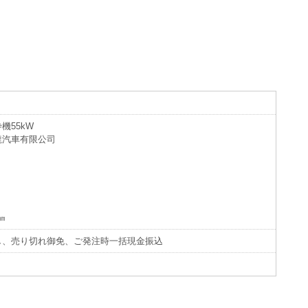
機55kW
龍汽車有限公司
㎜
し、売り切れ御免、ご発注時一括現金振込