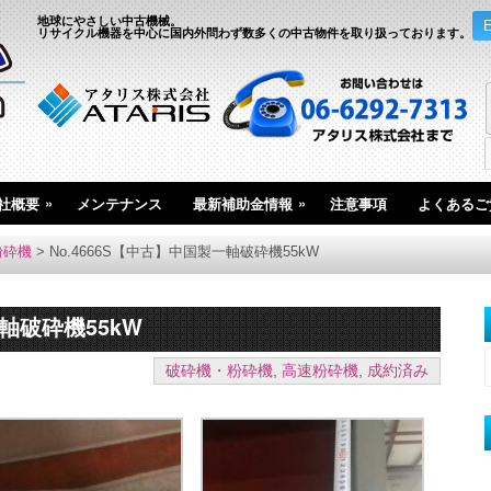
地球にやさしい中古機械。
リサイクル機器を中心に国内外問わず数多くの中古物件を取り扱っております。
»
»
社概要
メンテナンス
最新補助金情報
注意事項
よくあるご
粉砕機
>
No.4666S【中古】中国製一軸破砕機55kW
一軸破砕機55kW
破砕機・粉砕機
,
高速粉砕機
,
成約済み