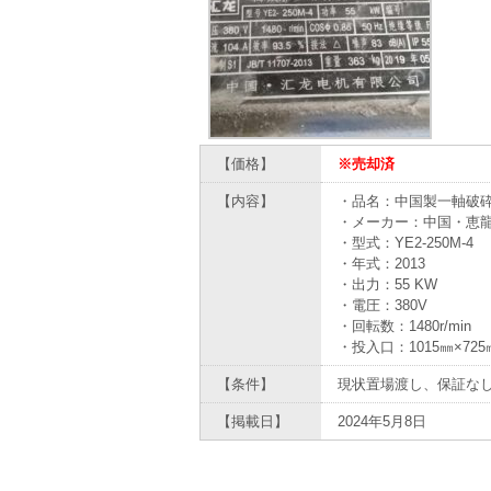
【価格】
※売却済
【内容】
・品名：中国製一軸破砕
・メーカー：中国・恵
・型式：YE2-250M-4
・年式：2013
・出力：55 KW
・電圧：380V
・回転数：1480r/min
・投入口：1015㎜×725
【条件】
現状置場渡し、保証な
【掲載日】
2024年5月8日