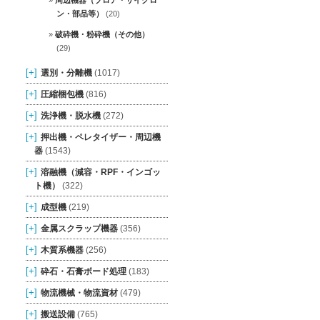
周辺機器（ブロア・サイクロ
ン・部品等）
(20)
破砕機・粉砕機（その他）
(29)
[+]
選別・分離機
(1017)
[+]
圧縮梱包機
(816)
[+]
洗浄機・脱水機
(272)
[+]
押出機・ペレタイザー・周辺機
器
(1543)
[+]
溶融機（減容・RPF・インゴッ
ト機）
(322)
[+]
成型機
(219)
[+]
金属スクラップ機器
(356)
[+]
木質系機器
(256)
[+]
砕石・石膏ボード処理
(183)
[+]
物流機械・物流資材
(479)
[+]
搬送設備
(765)