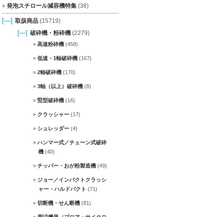
発泡スチロール減容機特集
(38)
[—]
取扱商品
(15719)
[—]
破砕機・粉砕機
(2279)
高速粉砕機
(458)
低速・1軸破砕機
(167)
2軸破砕機
(170)
3軸（以上）破砕機
(8)
竪型破砕機
(16)
クラッシャー
(17)
シュレッダー
(4)
ハンマー式／チェーン式破砕
機
(40)
チッパー・おが粉製造機
(49)
ジョー／インパクトクラッシ
ャー・ハルドパクト
(71)
切断機・せん断機
(81)