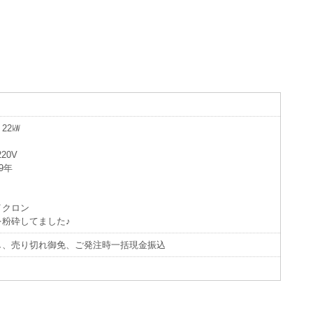
22㎾
20V
9年
イクロン
粉砕してました♪
し、売り切れ御免、ご発注時一括現金振込