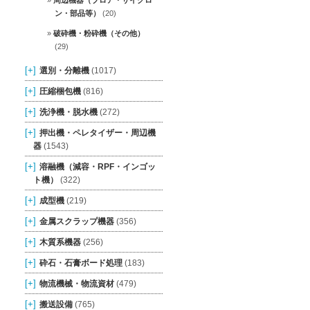
周辺機器（ブロア・サイクロ
ン・部品等）
(20)
破砕機・粉砕機（その他）
(29)
[+]
選別・分離機
(1017)
[+]
圧縮梱包機
(816)
[+]
洗浄機・脱水機
(272)
[+]
押出機・ペレタイザー・周辺機
器
(1543)
[+]
溶融機（減容・RPF・インゴッ
ト機）
(322)
[+]
成型機
(219)
[+]
金属スクラップ機器
(356)
[+]
木質系機器
(256)
[+]
砕石・石膏ボード処理
(183)
[+]
物流機械・物流資材
(479)
[+]
搬送設備
(765)