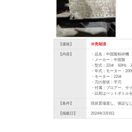
【価格】
※売却済
【内容】
・品名：中国製粉砕機 
・メーカー：中国製
・型式：22㎾ 60Hz 2
・年式：モーター：200
・モーター：22㎾
・刃の形状：平刃
・付属：ブロアー、サ
・以前はペットボトルを
【条件】
現状置場渡し、保証な
【掲載日】
2024年3月8日