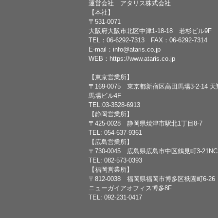
運営会社 アタリス株式会社
【本社】
〒531-0071
大阪府大阪市北区中津1-18-18 若杉ビル9F
TEL：
06-6292-7313
FAX：06-6292-7314
E-mail：
info@ataris.co.jp
WEB：
https://www.ataris.co.jp
【東京営業所】
〒169-0075 東京都新宿区高田馬場3-2-14 
馬場ビル4F
TEL:03-3528-6913
【静岡営業所】
〒425-0028 静岡県焼津市駅北1丁目8-7
TEL: 054-637-9361
【広島営業所】
〒730-0045 広島県広島市中区鶴見町3-21N
TEL: 082-573-0393
【福岡営業所】
〒812-0038 福岡県福岡市博多区祇園町6-26
ニューガイアオフィス博多8F
TEL: 092-231-0417