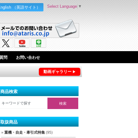
Select Language
▼
English （英語サイト）
質問
お問い合わせ
動画ギャラリー
商品検索
取扱商品
重機・自走・牽引式特集
(95)