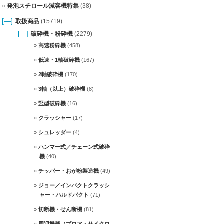
発泡スチロール減容機特集
(38)
[—]
取扱商品
(15719)
[—]
破砕機・粉砕機
(2279)
高速粉砕機
(458)
低速・1軸破砕機
(167)
2軸破砕機
(170)
3軸（以上）破砕機
(8)
竪型破砕機
(16)
クラッシャー
(17)
シュレッダー
(4)
ハンマー式／チェーン式破砕
機
(40)
チッパー・おが粉製造機
(49)
ジョー／インパクトクラッシ
ャー・ハルドパクト
(71)
切断機・せん断機
(81)