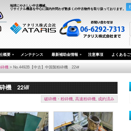
地球にやさしい中古機械。
リサイクル機器を中心に国内外問わず数多くの中古物件を取り扱っております。
»
»
社概要
メンテナンス
最新補助金情報
注意事項
よくあるご
粉砕機
>
No.4492B【中古】中国製粉砕機 22㎾
粉砕機 22㎾
破砕機・粉砕機
,
高速粉砕機
,
成約済み