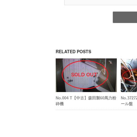
RELATED POSTS
No.004 T【中古】森田製60馬力粉
No.37
砕機
ール盤