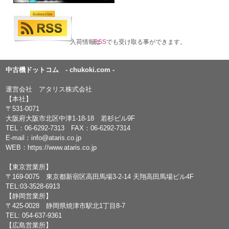
入荷情報は
RSS
でも受け取る事ができます。
中古機ドットコム - chukoki.com -
運営会社 アタリス株式会社
【本社】
〒531-0071
大阪府大阪市北区中津1-18-18 若杉ビル9F
TEL：
06-6292-7313
FAX：06-6292-7314
E-mail：
info@ataris.co.jp
WEB：
https://www.ataris.co.jp
【東京営業所】
〒169-0075 東京都新宿区高田馬場3-2-14 天翔高田馬場ビル4F
TEL:03-3528-6913
【静岡営業所】
〒425-0028 静岡県焼津市駅北1丁目8-7
TEL: 054-637-9361
【広島営業所】