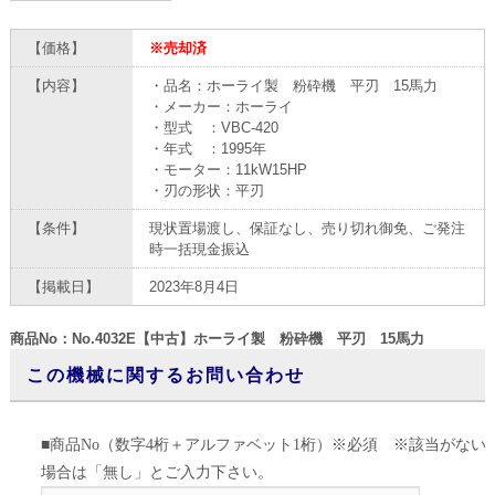
【価格】
※売却済
【内容】
・品名：ホーライ製 粉砕機 平刃 15馬力
・メーカー：ホーライ
・型式 ：VBC-420
・年式 ：1995年
・モーター：11kW15HP
・刃の形状：平刃
【条件】
現状置場渡し、保証なし、売り切れ御免、ご発注
時一括現金振込
【掲載日】
2023年8月4日
商品No：No.4032E【中古】ホーライ製 粉砕機 平刃 15馬力
この機械に関するお問い合わせ