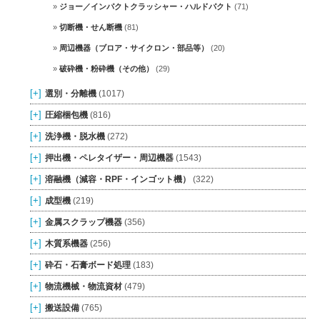
ジョー／インパクトクラッシャー・ハルドパクト
(71)
切断機・せん断機
(81)
周辺機器（ブロア・サイクロン・部品等）
(20)
破砕機・粉砕機（その他）
(29)
[+]
選別・分離機
(1017)
[+]
圧縮梱包機
(816)
[+]
洗浄機・脱水機
(272)
[+]
押出機・ペレタイザー・周辺機器
(1543)
[+]
溶融機（減容・RPF・インゴット機）
(322)
[+]
成型機
(219)
[+]
金属スクラップ機器
(356)
[+]
木質系機器
(256)
[+]
砕石・石膏ボード処理
(183)
[+]
物流機械・物流資材
(479)
[+]
搬送設備
(765)