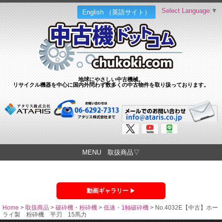
Select Language
▼
English （英語サイト）
地球にやさしい中古機械。
リサイクル機器を中心に国内外問わず数多くの中古物件を取り扱っております。
MENU 取扱商品▽
動画ギャラリー
Home
>
取扱商品
>
破砕機・粉砕機
>
低速・1軸破砕機
>
No.4032E【中古】ホー
ライ製 粉砕機 平刃 15馬力