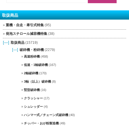
取扱商品
重機・自走・牽引式特集
(95)
発泡スチロール減容機特集
(38)
[—]
取扱商品
(15719)
[—]
破砕機・粉砕機
(2279)
高速粉砕機
(458)
低速・1軸破砕機
(167)
2軸破砕機
(170)
3軸（以上）破砕機
(8)
竪型破砕機
(16)
クラッシャー
(17)
シュレッダー
(4)
ハンマー式／チェーン式破砕機
(40)
チッパー・おが粉製造機
(49)