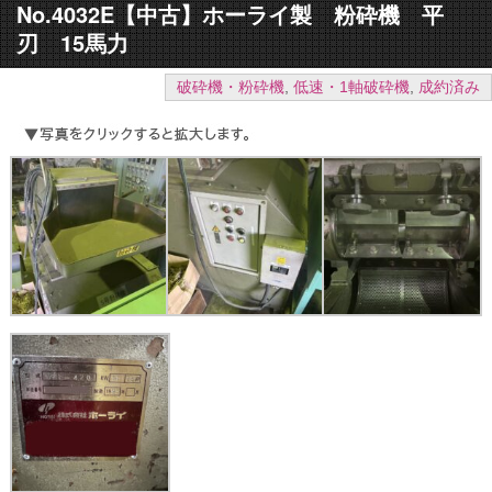
No.4032E【中古】ホーライ製 粉砕機 平
刃 15馬力
破砕機・粉砕機
,
低速・1軸破砕機
,
成約済み