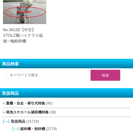
No.5612D【中古】
STOLZ製ハイクラス低
速一軸粉砕機
商品検索
取扱商品
重機・自走・牽引式特集
(95)
発泡スチロール減容機特集
(38)
[—]
取扱商品
(15719)
[—]
破砕機・粉砕機
(2279)