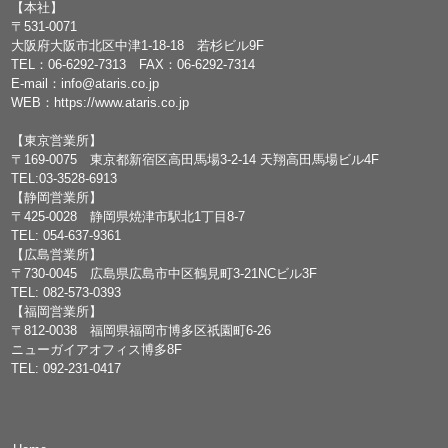
【本社】
〒531-0071
大阪府大阪市北区中津1-18-18 若杉ビル9F
TEL：
06-6292-7313
FAX：06-6292-7314
E-mail：
info@ataris.co.jp
WEB：
https://www.ataris.co.jp
【東京営業所】
〒169-0075 東京都新宿区高田馬場3-2-14 天翔高田馬場ビル4F
TEL:03-3528-6913
【静岡営業所】
〒425-0028 静岡県焼津市駅北1丁目8-7
TEL: 054-637-9361
【広島営業所】
〒730-0045 広島県広島市中区鶴見町3-21NCビル3F
TEL: 082-573-0393
【福岡営業所】
〒812-0038 福岡県福岡市博多区祇園町6-26
ニューガイアオフィス博多8F
TEL: 092-231-0417