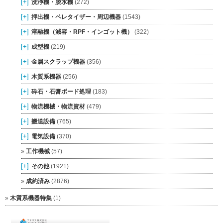
[+]
洗浄機・脱水機
(272)
[+]
押出機・ペレタイザー・周辺機器
(1543)
[+]
溶融機（減容・RPF・インゴット機）
(322)
[+]
成型機
(219)
[+]
金属スクラップ機器
(356)
[+]
木質系機器
(256)
[+]
砕石・石膏ボード処理
(183)
[+]
物流機械・物流資材
(479)
[+]
搬送設備
(765)
[+]
電気設備
(370)
工作機械
(57)
[+]
その他
(1921)
成約済み
(2876)
木質系機器特集
(1)