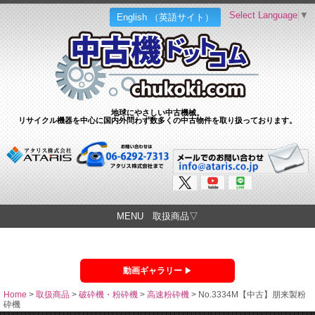
Select Language
▼
English （英語サイト）
地球にやさしい中古機械。
リサイクル機器を中心に国内外問わず数多くの中古物件を取り扱っております。
MENU 取扱商品▽
動画ギャラリー
Home
>
取扱商品
>
破砕機・粉砕機
>
高速粉砕機
>
No.3334M【中古】朋来製粉
砕機