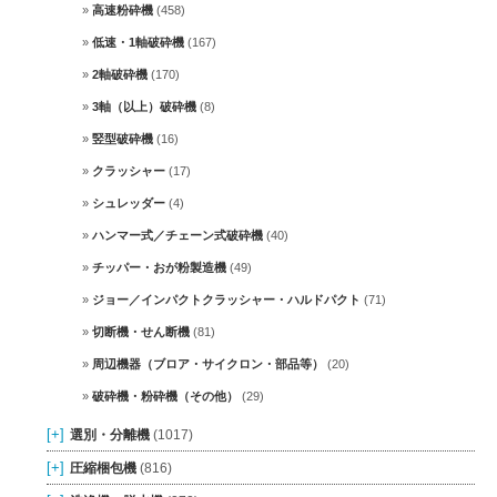
高速粉砕機
(458)
低速・1軸破砕機
(167)
2軸破砕機
(170)
3軸（以上）破砕機
(8)
竪型破砕機
(16)
クラッシャー
(17)
シュレッダー
(4)
ハンマー式／チェーン式破砕機
(40)
チッパー・おが粉製造機
(49)
ジョー／インパクトクラッシャー・ハルドパクト
(71)
切断機・せん断機
(81)
周辺機器（ブロア・サイクロン・部品等）
(20)
破砕機・粉砕機（その他）
(29)
[+]
選別・分離機
(1017)
[+]
圧縮梱包機
(816)