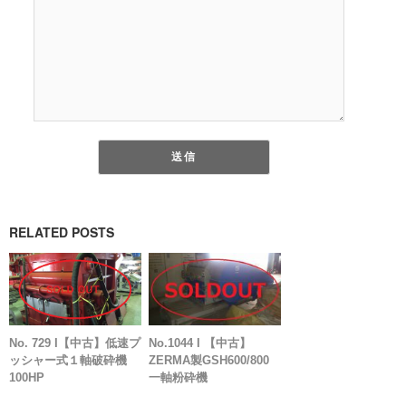
RELATED POSTS
No. 729 I【中古】低速プ
No.1044 I 【中古】
ッシャー式１軸破砕機
ZERMA製GSH600/800
100HP
一軸粉砕機