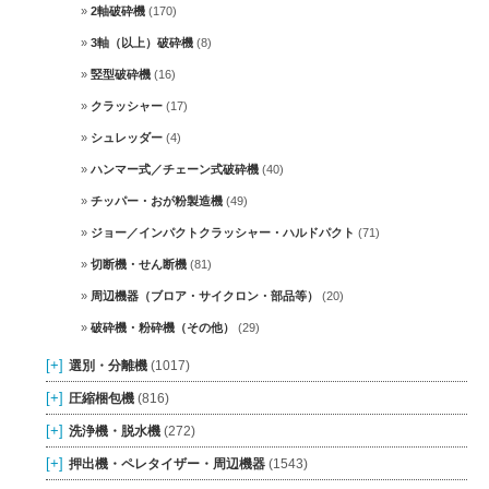
2軸破砕機
(170)
3軸（以上）破砕機
(8)
竪型破砕機
(16)
クラッシャー
(17)
シュレッダー
(4)
ハンマー式／チェーン式破砕機
(40)
チッパー・おが粉製造機
(49)
ジョー／インパクトクラッシャー・ハルドパクト
(71)
切断機・せん断機
(81)
周辺機器（ブロア・サイクロン・部品等）
(20)
破砕機・粉砕機（その他）
(29)
[+]
選別・分離機
(1017)
[+]
圧縮梱包機
(816)
[+]
洗浄機・脱水機
(272)
[+]
押出機・ペレタイザー・周辺機器
(1543)