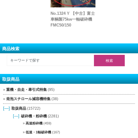
No.1324 Y 【中古】富士
車輌製75kw一軸破砕機
FMC50/150
商品検索
取扱商品
重機・自走・牽引式特集
(95)
発泡スチロール減容機特集
(38)
[—]
取扱商品
(15722)
[—]
破砕機・粉砕機
(2281)
高速粉砕機
(459)
低速・1軸破砕機
(167)