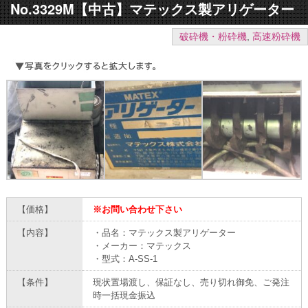
No.3329M【中古】マテックス製アリゲーター
破砕機・粉砕機
,
高速粉砕機
【価格】
※お問い合わせ下さい
【内容】
・品名：マテックス製アリゲーター
・メーカー：マテックス
・型式：A-SS-1
【条件】
現状置場渡し、保証なし、売り切れ御免、ご発注
時一括現金振込