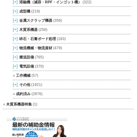
[+]
溶融機（減容・RPF・インゴット機）
(322)
[+]
成型機
(219)
[+]
金属スクラップ機器
(356)
[+]
木質系機器
(256)
[+]
砕石・石膏ボード処理
(183)
[+]
物流機械・物流資材
(479)
[+]
搬送設備
(765)
[+]
電気設備
(370)
工作機械
(57)
[+]
その他
(1921)
成約済み
(2876)
木質系機器特集
(1)