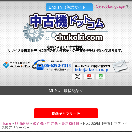
Select Language
▼
English （英語サイト）
地球にやさしい中古機械。
リサイクル機器を中心に国内外問わず数多くの中古物件を取り扱っております。
MENU 取扱商品▽
動画ギャラリー
Home
>
取扱商品
>
破砕機・粉砕機
>
高速粉砕機
>
No.3329M【中古】マテック
ス製アリゲーター