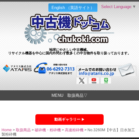
Select Language
▼
English （英語サイト）
地球にやさしい中古機械。
リサイクル機器を中心に国内外問わず数多くの中古物件を取り扱っております。
MENU 取扱商品▽
動画ギャラリー
Home
>
取扱商品
>
破砕機・粉砕機
>
高速粉砕機
>
No.3260M【中古】日水加工
製粉砕機