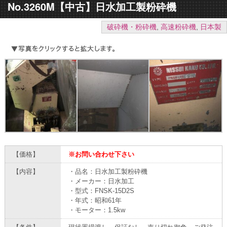
No.3260M【中古】日水加工製粉砕機
破砕機・粉砕機
,
高速粉砕機
,
日本製
【価格】
※お問い合わせ下さい
【内容】
・品名：日水加工製粉砕機
・メーカー：日水加工
・型式：FNSK-15D2S
・年式：昭和61年
・モーター：1.5kw