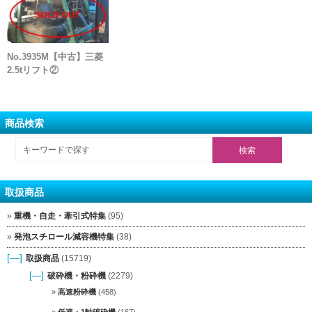
No.3935M【中古】三菱
2.5tリフト②
商品検索
取扱商品
重機・自走・牽引式特集
(95)
発泡スチロール減容機特集
(38)
[—]
取扱商品
(15719)
[—]
破砕機・粉砕機
(2279)
高速粉砕機
(458)
低速・1軸破砕機
(167)