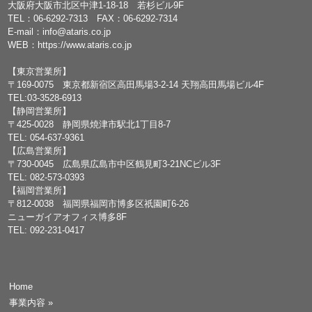
大阪府大阪市北区中津1-18-18 若杉ビル9F
TEL：
06-6292-7313
FAX：06-6292-7314
E-mail：
info@ataris.co.jp
WEB：
https://www.ataris.co.jp
【東京営業所】
〒169-0075 東京都新宿区高田馬場3-2-14 天翔高田馬場ビル4F
TEL:03-3528-6913
【静岡営業所】
〒425-0028 静岡県焼津市駅北1丁目8-7
TEL: 054-637-9361
【広島営業所】
〒730-0045 広島県広島市中区鶴見町3-21NCビル3F
TEL: 082-573-0393
【福岡営業所】
〒812-0038 福岡県福岡市博多区祇園町6-26
ニューガイアオフィス博多8F
TEL: 092-231-0417
Home
事業内容
»