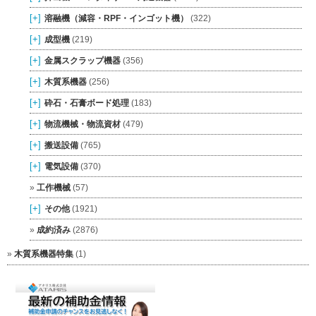
[+]
溶融機（減容・RPF・インゴット機）
(322)
[+]
成型機
(219)
[+]
金属スクラップ機器
(356)
[+]
木質系機器
(256)
[+]
砕石・石膏ボード処理
(183)
[+]
物流機械・物流資材
(479)
[+]
搬送設備
(765)
[+]
電気設備
(370)
工作機械
(57)
[+]
その他
(1921)
成約済み
(2876)
木質系機器特集
(1)