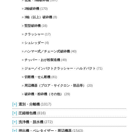
2軸破砕機
(170)
3軸（以上）破砕機
(8)
竪型破砕機
(16)
クラッシャー
(17)
シュレッダー
(4)
ハンマー式／チェーン式破砕機
(40)
チッパー・おが粉製造機
(49)
ジョー／インパクトクラッシャー・ハルドパクト
(71)
切断機・せん断機
(81)
周辺機器（ブロア・サイクロン・部品等）
(20)
破砕機・粉砕機（その他）
(29)
[+]
選別・分離機
(1017)
[+]
圧縮梱包機
(816)
[+]
洗浄機・脱水機
(272)
[+]
押出機・ペレタイザー・周辺機器
(1543)