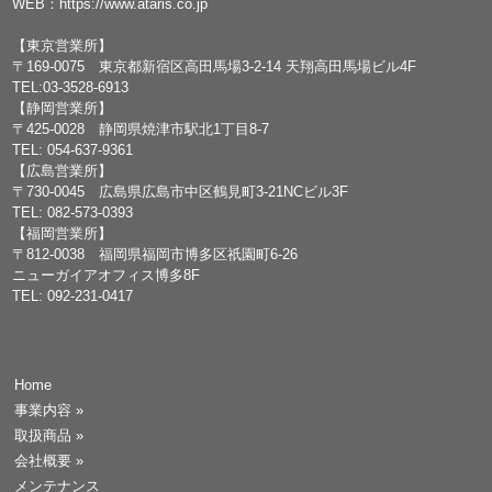
WEB：
https://www.ataris.co.jp
【東京営業所】
〒169-0075 東京都新宿区高田馬場3-2-14 天翔高田馬場ビル4F
TEL:03-3528-6913
【静岡営業所】
〒425-0028 静岡県焼津市駅北1丁目8-7
TEL: 054-637-9361
【広島営業所】
〒730-0045 広島県広島市中区鶴見町3-21NCビル3F
TEL: 082-573-0393
【福岡営業所】
〒812-0038 福岡県福岡市博多区祇園町6-26
ニューガイアオフィス博多8F
TEL: 092-231-0417
Home
事業内容
»
取扱商品
»
会社概要
»
メンテナンス