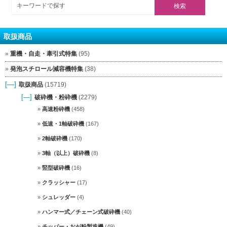
取扱商品
重機・自走・牽引式特集
(95)
発泡スチロール減容機特集
(38)
[—]
取扱商品
(15719)
[—]
破砕機・粉砕機
(2279)
高速粉砕機
(458)
低速・1軸破砕機
(167)
2軸破砕機
(170)
3軸（以上）破砕機
(8)
竪型破砕機
(16)
クラッシャー
(17)
シュレッダー
(4)
ハンマー式／チェーン式破砕機
(40)
チッパー・おが粉製造機
(49)