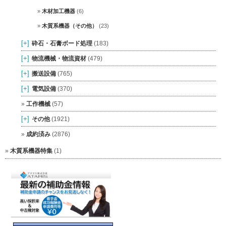
木材加工機器
(6)
木質系機器（その他）
(23)
[+]
砕石・石膏ボード処理
(183)
[+]
物流機械・物流資材
(479)
[+]
搬送設備
(765)
[+]
電気設備
(370)
工作機械
(57)
[+]
その他
(1921)
成約済み
(2876)
木質系機器特集
(1)