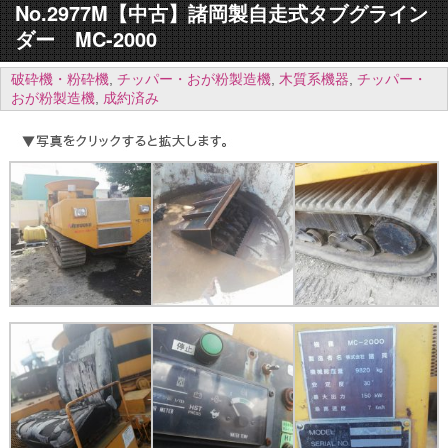
No.2977M【中古】諸岡製自走式タブグライン
ダー MC-2000
破砕機・粉砕機
,
チッパー・おが粉製造機
,
木質系機器
,
チッパー・
おが粉製造機
,
成約済み