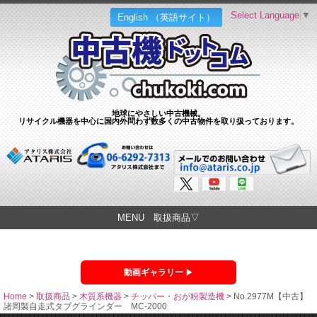
Select Language
▼
English （英語サイト）
地球にやさしい中古機械。
リサイクル機器を中心に国内外問わず数多くの中古物件を取り扱っております。
MENU 取扱商品▽
動画ギャラリー
Home
>
取扱商品
>
木質系機器
>
チッパー・おが粉製造機
>
No.2977M【中古】
諸岡製自走式タブグラインダー MC-2000