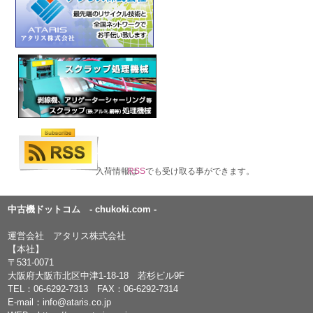
入荷情報は
RSS
でも受け取る事ができます。
中古機ドットコム - chukoki.com -
運営会社 アタリス株式会社
【本社】
〒531-0071
大阪府大阪市北区中津1-18-18 若杉ビル9F
TEL：
06-6292-7313
FAX：06-6292-7314
E-mail：
info@ataris.co.jp