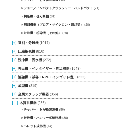
ジョー／インパクトクラッシャー・ハルドパクト
(71)
切断機・せん断機
(81)
周辺機器（ブロア・サイクロン・部品等）
(20)
破砕機・粉砕機（その他）
(29)
[+]
選別・分離機
(1017)
[+]
圧縮梱包機
(816)
[+]
洗浄機・脱水機
(272)
[+]
押出機・ペレタイザー・周辺機器
(1543)
[+]
溶融機（減容・RPF・インゴット機）
(322)
[+]
成型機
(219)
[+]
金属スクラップ機器
(356)
[—]
木質系機器
(256)
チッパー・おが粉製造機
(56)
破砕機・ハンマー式破砕機
(30)
ペレット成形機
(14)