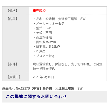
【価格】
※売却済
【内容】
・品名：粉砕機 大達精工場製 SW
・メーカー：オーダテ
・型式：SW
・年式：不明
・高速粉砕機
・回転数750rpm
・所要電力数15kW
・20馬力
・ブロアー付き
【条件】
現状置場渡し、保証なし、売り切れ御免、ご発注
時一括現金振込
【掲載日】
2021年6月10日
商品No：No.2917S【中古】粉砕機 大達精工場製 SW
この機械に関するお問い合わせ