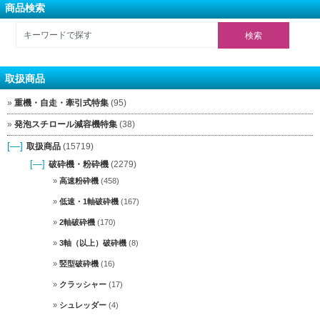
商品検索
取扱商品
重機・自走・牽引式特集
(95)
発泡スチロール減容機特集
(38)
[—]
取扱商品
(15719)
[—]
破砕機・粉砕機
(2279)
高速粉砕機
(458)
低速・1軸破砕機
(167)
2軸破砕機
(170)
3軸（以上）破砕機
(8)
竪型破砕機
(16)
クラッシャー
(17)
シュレッダー
(4)