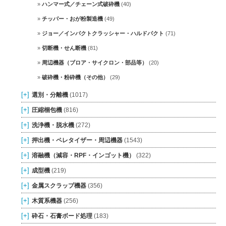
ハンマー式／チェーン式破砕機
(40)
チッパー・おが粉製造機
(49)
ジョー／インパクトクラッシャー・ハルドパクト
(71)
切断機・せん断機
(81)
周辺機器（ブロア・サイクロン・部品等）
(20)
破砕機・粉砕機（その他）
(29)
[+]
選別・分離機
(1017)
[+]
圧縮梱包機
(816)
[+]
洗浄機・脱水機
(272)
[+]
押出機・ペレタイザー・周辺機器
(1543)
[+]
溶融機（減容・RPF・インゴット機）
(322)
[+]
成型機
(219)
[+]
金属スクラップ機器
(356)
[+]
木質系機器
(256)
[+]
砕石・石膏ボード処理
(183)