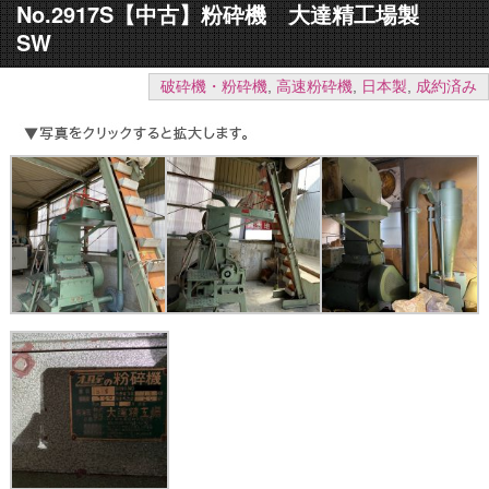
No.2917S【中古】粉砕機 大達精工場製
SW
破砕機・粉砕機
,
高速粉砕機
,
日本製
,
成約済み