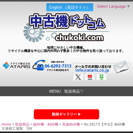
Select Language
▼
English （英語サイト）
地球にやさしい中古機械。
リサイクル機器を中心に国内外問わず数多くの中古物件を取り扱っております。
MENU 取扱商品▽
動画ギャラリー
Home
>
取扱商品
>
破砕機・粉砕機
>
高速粉砕機
>
No.2917S【中古】粉砕機
大達精工場製 SW