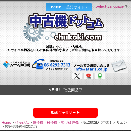
Select Language
▼
English （英語サイト）
地球にやさしい中古機械。
リサイクル機器を中心に国内外問わず数多くの中古物件を取り扱っております。
MENU 取扱商品▽
動画ギャラリー
Home
>
取扱商品
>
破砕機・粉砕機
>
竪型破砕機
>
No.2902D【中古】オリエン
ト製竪型粉砕機20馬力