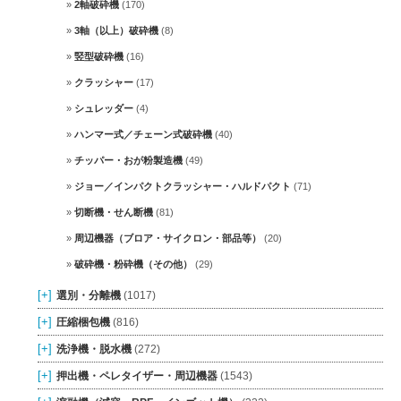
2軸破砕機
(170)
3軸（以上）破砕機
(8)
竪型破砕機
(16)
クラッシャー
(17)
シュレッダー
(4)
ハンマー式／チェーン式破砕機
(40)
チッパー・おが粉製造機
(49)
ジョー／インパクトクラッシャー・ハルドパクト
(71)
切断機・せん断機
(81)
周辺機器（ブロア・サイクロン・部品等）
(20)
破砕機・粉砕機（その他）
(29)
[+]
選別・分離機
(1017)
[+]
圧縮梱包機
(816)
[+]
洗浄機・脱水機
(272)
[+]
押出機・ペレタイザー・周辺機器
(1543)