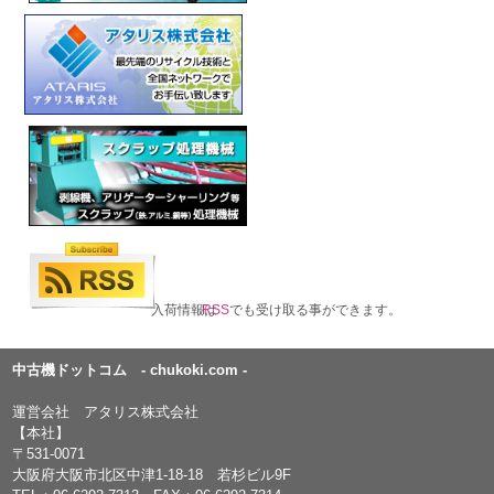
入荷情報は
RSS
でも受け取る事ができます。
中古機ドットコム - chukoki.com -
運営会社 アタリス株式会社
【本社】
〒531-0071
大阪府大阪市北区中津1-18-18 若杉ビル9F