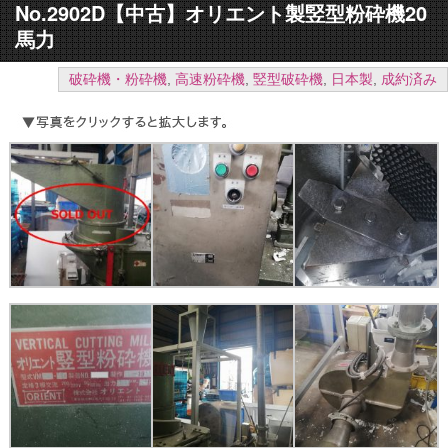
No.2902D【中古】オリエント製竪型粉砕機20
馬力
破砕機・粉砕機
,
高速粉砕機
,
竪型破砕機
,
日本製
,
成約済み