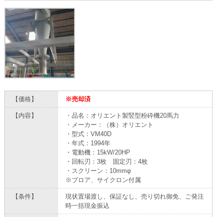
【価格】
※売却済
【内容】
・品名：オリエント製竪型粉砕機20馬力
・メーカー：（株）オリエント
・型式：VM40D
・年式：1994年
・電動機：15kW/20HP
・回転刃：3枚 固定刃：4枚
・スクリーン：10mmφ
※ブロア、サイクロン付属
【条件】
現状置場渡し、保証なし、売り切れ御免、ご発注
時一括現金振込