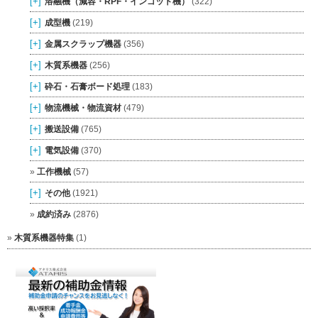
[+]
溶融機（減容・RPF・インゴット機）
(322)
[+]
成型機
(219)
[+]
金属スクラップ機器
(356)
[+]
木質系機器
(256)
[+]
砕石・石膏ボード処理
(183)
[+]
物流機械・物流資材
(479)
[+]
搬送設備
(765)
[+]
電気設備
(370)
工作機械
(57)
[+]
その他
(1921)
成約済み
(2876)
木質系機器特集
(1)