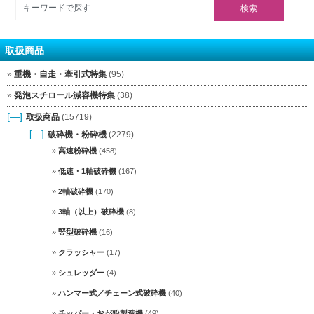
取扱商品
重機・自走・牽引式特集
(95)
発泡スチロール減容機特集
(38)
[—]
取扱商品
(15719)
[—]
破砕機・粉砕機
(2279)
高速粉砕機
(458)
低速・1軸破砕機
(167)
2軸破砕機
(170)
3軸（以上）破砕機
(8)
竪型破砕機
(16)
クラッシャー
(17)
シュレッダー
(4)
ハンマー式／チェーン式破砕機
(40)
チッパー・おが粉製造機
(49)