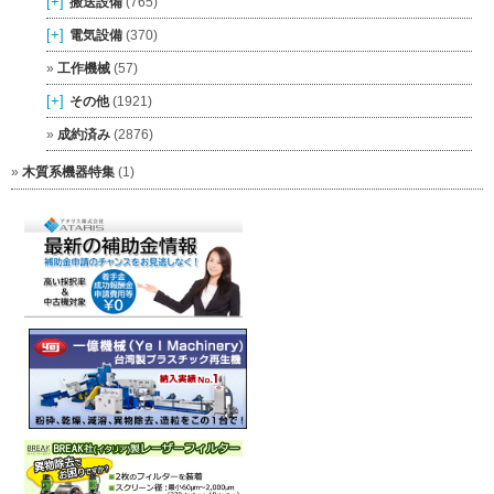
[+]
搬送設備
(765)
[+]
電気設備
(370)
工作機械
(57)
[+]
その他
(1921)
成約済み
(2876)
木質系機器特集
(1)