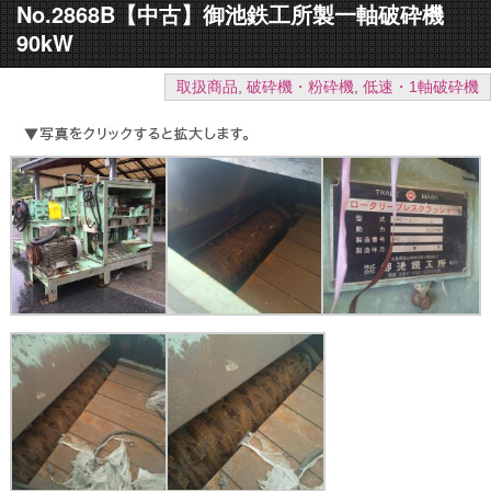
No.2868B【中古】御池鉄工所製一軸破砕機
90kW
取扱商品
,
破砕機・粉砕機
,
低速・1軸破砕機