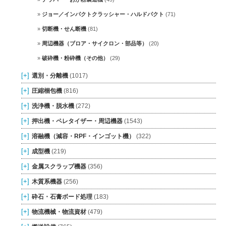
ジョー／インパクトクラッシャー・ハルドパクト
(71)
切断機・せん断機
(81)
周辺機器（ブロア・サイクロン・部品等）
(20)
破砕機・粉砕機（その他）
(29)
[+]
選別・分離機
(1017)
[+]
圧縮梱包機
(816)
[+]
洗浄機・脱水機
(272)
[+]
押出機・ペレタイザー・周辺機器
(1543)
[+]
溶融機（減容・RPF・インゴット機）
(322)
[+]
成型機
(219)
[+]
金属スクラップ機器
(356)
[+]
木質系機器
(256)
[+]
砕石・石膏ボード処理
(183)
[+]
物流機械・物流資材
(479)