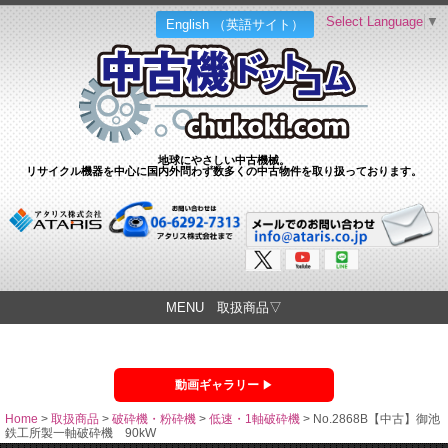
Select Language
▼
English （英語サイト）
地球にやさしい中古機械。
リサイクル機器を中心に国内外問わず数多くの中古物件を取り扱っております。
MENU 取扱商品▽
動画ギャラリー
Home
>
取扱商品
>
破砕機・粉砕機
>
低速・1軸破砕機
>
No.2868B【中古】御池
鉄工所製一軸破砕機 90kW