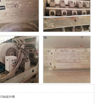
W1軸破砕機