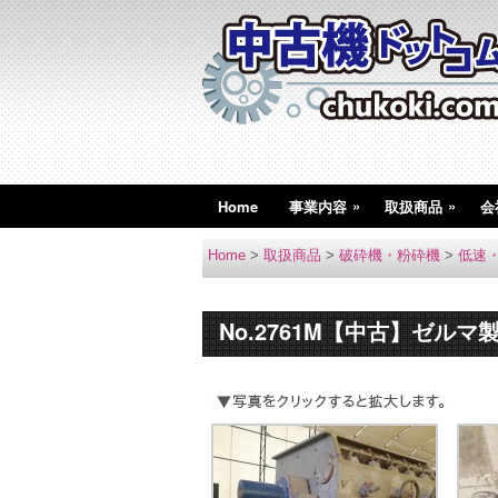
»
»
Home
事業内容
取扱商品
会
Home
>
取扱商品
>
破砕機・粉砕機
>
低速
No.2761M【中古】ゼルマ製