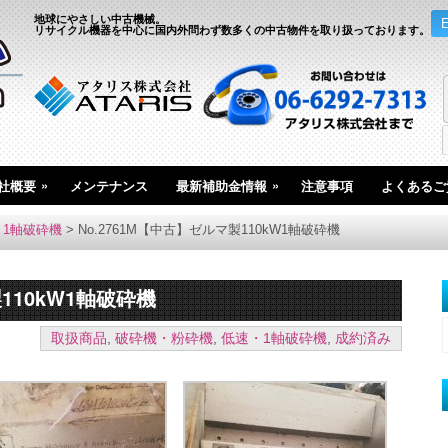
地球にやさしい中古機械。
リサイクル機器を中心に国内外問わず数多くの中古物件を取り扱っております。
»
»
社概要
メンテナンス
最新補助金情報
注意事項
よくあるご
・1軸破砕機
>
No.2761M【中古】ゼルマ製110kW1軸破砕機
110kW1軸破砕機
取扱商品
,
破砕機・粉砕機
,
低速・1軸破砕機
,
成約済み