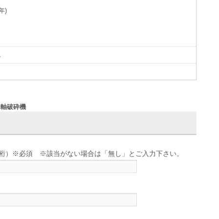
年)
し
W1軸破砕機
せ