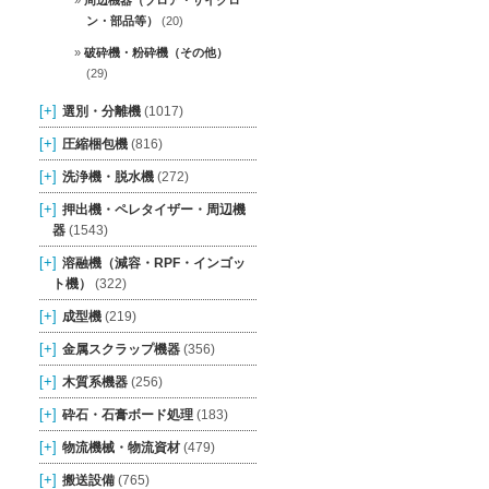
周辺機器（ブロア・サイクロ
ン・部品等）
(20)
破砕機・粉砕機（その他）
(29)
[+]
選別・分離機
(1017)
[+]
圧縮梱包機
(816)
[+]
洗浄機・脱水機
(272)
[+]
押出機・ペレタイザー・周辺機
器
(1543)
[+]
溶融機（減容・RPF・インゴッ
ト機）
(322)
[+]
成型機
(219)
[+]
金属スクラップ機器
(356)
[+]
木質系機器
(256)
[+]
砕石・石膏ボード処理
(183)
[+]
物流機械・物流資材
(479)
[+]
搬送設備
(765)