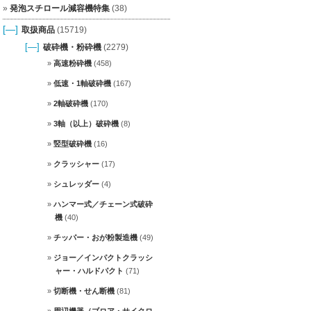
発泡スチロール減容機特集
(38)
[—]
取扱商品
(15719)
[—]
破砕機・粉砕機
(2279)
高速粉砕機
(458)
低速・1軸破砕機
(167)
2軸破砕機
(170)
3軸（以上）破砕機
(8)
竪型破砕機
(16)
クラッシャー
(17)
シュレッダー
(4)
ハンマー式／チェーン式破砕
機
(40)
チッパー・おが粉製造機
(49)
ジョー／インパクトクラッシ
ャー・ハルドパクト
(71)
切断機・せん断機
(81)