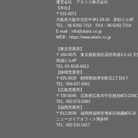
運営会社 アタリス株式会社
【本社】
〒531-0071
大阪府大阪市北区中津1-18-18 若杉ビル9F
TEL：
06-6292-7313
FAX：06-6292-7314
E-mail：
info@ataris.co.jp
WEB：
https://www.ataris.co.jp
【東京営業所】
〒169-0075 東京都新宿区高田馬場3-2-14 
馬場ビル4F
TEL:03-3528-6913
【静岡営業所】
〒425-0028 静岡県焼津市駅北1丁目8-7
TEL: 054-637-9361
【広島営業所】
〒730-0045 広島県広島市中区鶴見町3-21N
TEL: 082-573-0393
【福岡営業所】
〒812-0038 福岡県福岡市博多区祇園町6-26
ニューガイアオフィス博多8F
TEL: 092-231-0417