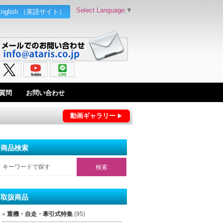
Select Language
▼
English （英語サイト）
質問
お問い合わせ
動画ギャラリー
商品検索
取扱商品
重機・自走・牽引式特集
(95)