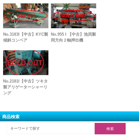
No.3183I【中古】KYC製
No.955 I 【中古】池貝製
傾斜コンベア
同方向２軸押出機
No.2181I【中古】ツキタ
製アリゲーターシャーリ
ング
商品検索