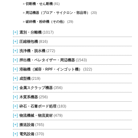
切断機・せん断機
(81)
周辺機器（ブロア・サイクロン・部品等）
(20)
破砕機・粉砕機（その他）
(29)
[+]
選別・分離機
(1017)
[+]
圧縮梱包機
(816)
[+]
洗浄機・脱水機
(272)
[+]
押出機・ペレタイザー・周辺機器
(1543)
[+]
溶融機（減容・RPF・インゴット機）
(322)
[+]
成型機
(219)
[+]
金属スクラップ機器
(356)
[+]
木質系機器
(256)
[+]
砕石・石膏ボード処理
(183)
[+]
物流機械・物流資材
(479)
[+]
搬送設備
(765)
[+]
電気設備
(370)