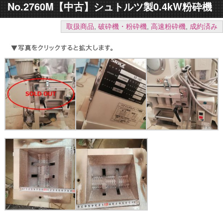
No.2760M【中古】シュトルツ製0.4kW粉砕機
取扱商品
,
破砕機・粉砕機
,
高速粉砕機
,
成約済み