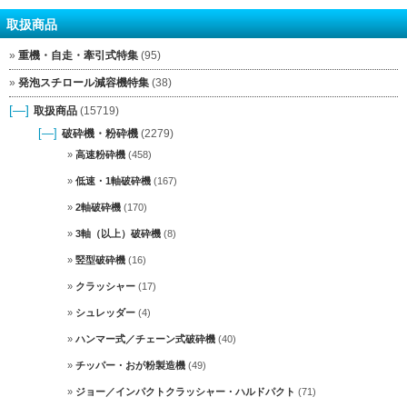
取扱商品
重機・自走・牽引式特集
(95)
発泡スチロール減容機特集
(38)
[—]
取扱商品
(15719)
[—]
破砕機・粉砕機
(2279)
高速粉砕機
(458)
低速・1軸破砕機
(167)
2軸破砕機
(170)
3軸（以上）破砕機
(8)
竪型破砕機
(16)
クラッシャー
(17)
シュレッダー
(4)
ハンマー式／チェーン式破砕機
(40)
チッパー・おが粉製造機
(49)
ジョー／インパクトクラッシャー・ハルドパクト
(71)