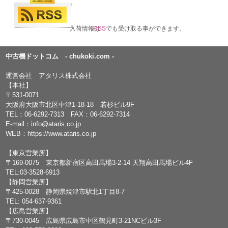
入荷情報は
RSS
でも受け取る事ができます。
中古機ドットコム - chukoki.com -
運営会社 アタリス株式会社
【本社】
〒531-0071
大阪府大阪市北区中津1-18-18 若杉ビル9F
TEL：
06-6292-7313
FAX：06-6292-7314
E-mail：
info@ataris.co.jp
WEB：
https://www.ataris.co.jp
【東京営業所】
〒169-0075 東京都新宿区高田馬場3-2-14 天翔高田馬場ビル4F
TEL:03-3528-6913
【静岡営業所】
〒425-0028 静岡県焼津市駅北1丁目8-7
TEL: 054-637-9361
【広島営業所】
〒730-0045 広島県広島市中区鶴見町3-21NCビル3F