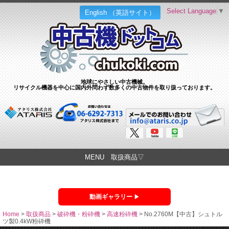
Select Language
▼
English （英語サイト）
地球にやさしい中古機械。
リサイクル機器を中心に国内外問わず数多くの中古物件を取り扱っております。
MENU 取扱商品▽
動画ギャラリー
Home
>
取扱商品
>
破砕機・粉砕機
>
高速粉砕機
>
No.2760M【中古】シュトル
ツ製0.4kW粉砕機