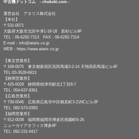
中古機ドットコム - chukoki.com -
運営会社 アタリス株式会社
【本社】
〒531-0071
大阪府大阪市北区中津1-18-18 若杉ビル9F
TEL：
06-6292-7313
FAX：06-6292-7314
E-mail：
info@ataris.co.jp
WEB：
https://www.ataris.co.jp
【東京営業所】
〒169-0075 東京都新宿区高田馬場3-2-14 天翔高田馬場ビル4F
TEL:03-3528-6913
【静岡営業所】
〒425-0028 静岡県焼津市駅北1丁目8-7
TEL: 054-637-9361
【広島営業所】
〒730-0045 広島県広島市中区鶴見町3-21NCビル3F
TEL: 082-573-0393
【福岡営業所】
〒812-0038 福岡県福岡市博多区祇園町6-26
ニューガイアオフィス博多8F
TEL: 092-231-0417