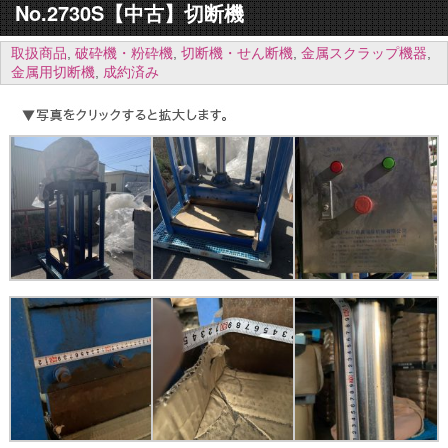
No.2730S【中古】切断機
取扱商品
,
破砕機・粉砕機
,
切断機・せん断機
,
金属スクラップ機器
,
金属用切断機
,
成約済み