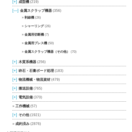
[+]
成型機
(219)
[—]
金属スクラップ機器
(356)
剥線機
(26)
シャーリング
(26)
金属用切断機
(7)
金属用プレス機
(50)
金属スクラップ機器（その他）
(70)
[+]
木質系機器
(256)
[+]
砕石・石膏ボード処理
(183)
[+]
物流機械・物流資材
(479)
[+]
搬送設備
(765)
[+]
電気設備
(370)
工作機械
(57)
[+]
その他
(1921)
成約済み
(2876)