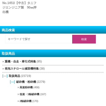
No.1451I【中古】タニフ
ジエンジニア製 90㎜押
出機
商品検索
取扱商品
重機・自走・牽引式特集
(95)
発泡スチロール減容機特集
(38)
[—]
取扱商品
(15719)
[—]
破砕機・粉砕機
(2279)
高速粉砕機
(458)
低速・1軸破砕機
(167)
2軸破砕機
(170)