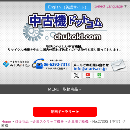
Select Language
▼
English （英語サイト）
地球にやさしい中古機械。
リサイクル機器を中心に国内外問わず数多くの中古物件を取り扱っております。
MENU 取扱商品▽
動画ギャラリー
Home
>
取扱商品
>
金属スクラップ機器
>
金属用切断機
>
No.2730S【中古】切
断機