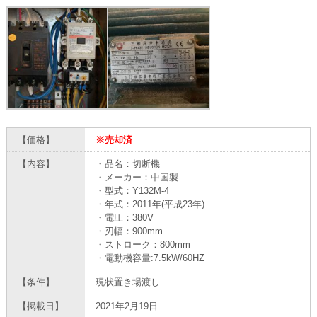
【価格】
※売却済
【内容】
・品名：切断機
・メーカー：中国製
・型式：Y132M-4
・年式：2011年(平成23年)
・電圧：380V
・刃幅：900mm
・ストローク：800mm
・電動機容量:7.5kW/60HZ
【条件】
現状置き場渡し
【掲載日】
2021年2月19日