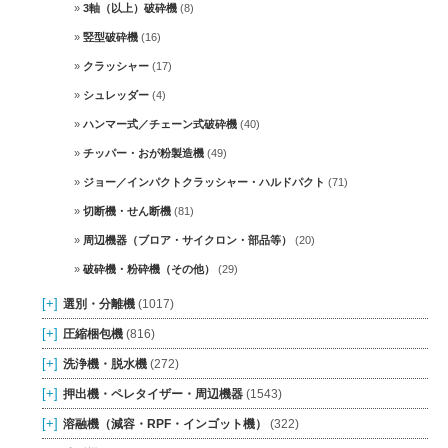
3軸（以上）破砕機
(8)
竪型破砕機
(16)
クラッシャー
(17)
シュレッダー
(4)
ハンマー式／チェーン式破砕機
(40)
チッパー・おが粉製造機
(49)
ジョー／インパクトクラッシャー・ハルドパクト
(71)
切断機・せん断機
(81)
周辺機器（ブロア・サイクロン・部品等）
(20)
破砕機・粉砕機（その他）
(29)
[+]
選別・分離機
(1017)
[+]
圧縮梱包機
(816)
[+]
洗浄機・脱水機
(272)
[+]
押出機・ペレタイザー・周辺機器
(1543)
[+]
溶融機（減容・RPF・インゴット機）
(322)