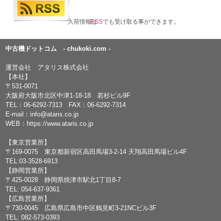
入荷情報は
RSS
でも受け取る事ができます。
中古機ドットコム - chukoki.com -
運営会社 アタリス株式会社
【本社】
〒531-0071
大阪府大阪市北区中津1-18-18 若杉ビル9F
TEL：
06-6292-7313
FAX：06-6292-7314
E-mail：
info@ataris.co.jp
WEB：
https://www.ataris.co.jp
【東京営業所】
〒169-0075 東京都新宿区高田馬場3-2-14 天翔高田馬場ビル4F
TEL:03-3528-6913
【静岡営業所】
〒425-0028 静岡県焼津市駅北1丁目8-7
TEL: 054-637-9361
【広島営業所】
〒730-0045 広島県広島市中区鶴見町3-21NCビル3F
TEL: 082-573-0393