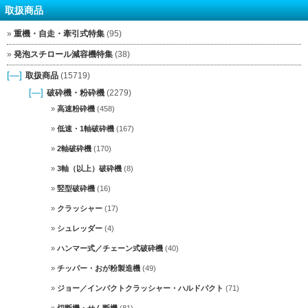
取扱商品
重機・自走・牽引式特集
(95)
発泡スチロール減容機特集
(38)
[—]
取扱商品
(15719)
[—]
破砕機・粉砕機
(2279)
高速粉砕機
(458)
低速・1軸破砕機
(167)
2軸破砕機
(170)
3軸（以上）破砕機
(8)
竪型破砕機
(16)
クラッシャー
(17)
シュレッダー
(4)
ハンマー式／チェーン式破砕機
(40)
チッパー・おが粉製造機
(49)
ジョー／インパクトクラッシャー・ハルドパクト
(71)
切断機・せん断機
(81)