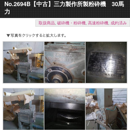
No.2694B【中古】三力製作所製粉砕機 30馬
力
取扱商品
,
破砕機・粉砕機
,
高速粉砕機
,
成約済み