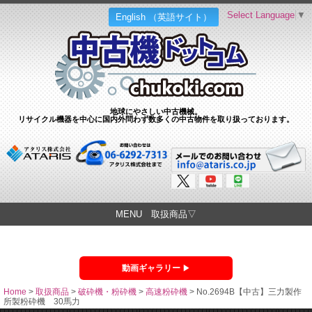
Select Language
▼
English （英語サイト）
地球にやさしい中古機械。
リサイクル機器を中心に国内外問わず数多くの中古物件を取り扱っております。
MENU 取扱商品▽
動画ギャラリー
Home
>
取扱商品
>
破砕機・粉砕機
>
高速粉砕機
>
No.2694B【中古】三力製作
所製粉砕機 30馬力