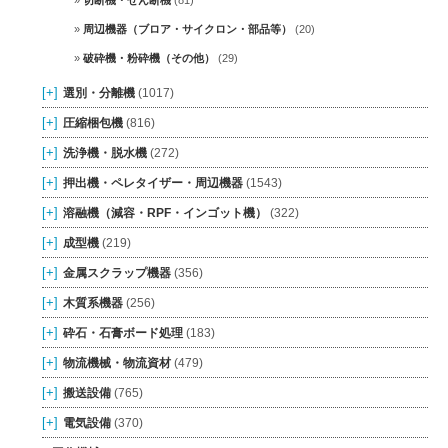
周辺機器（ブロア・サイクロン・部品等）
(20)
破砕機・粉砕機（その他）
(29)
[+]
選別・分離機
(1017)
[+]
圧縮梱包機
(816)
[+]
洗浄機・脱水機
(272)
[+]
押出機・ペレタイザー・周辺機器
(1543)
[+]
溶融機（減容・RPF・インゴット機）
(322)
[+]
成型機
(219)
[+]
金属スクラップ機器
(356)
[+]
木質系機器
(256)
[+]
砕石・石膏ボード処理
(183)
[+]
物流機械・物流資材
(479)
[+]
搬送設備
(765)
[+]
電気設備
(370)