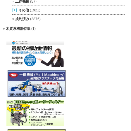
工作機械
(57)
[+]
その他
(1921)
成約済み
(2876)
木質系機器特集
(1)