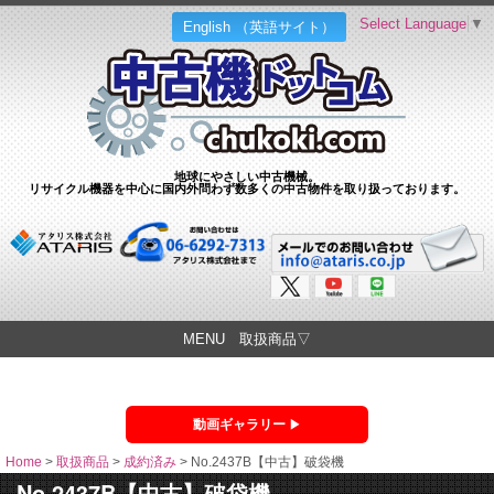
Select Language
▼
English （英語サイト）
地球にやさしい中古機械。
リサイクル機器を中心に国内外問わず数多くの中古物件を取り扱っております。
MENU 取扱商品▽
動画ギャラリー
Home
>
取扱商品
>
成約済み
>
No.2437B【中古】破袋機
No.2437B【中古】破袋機