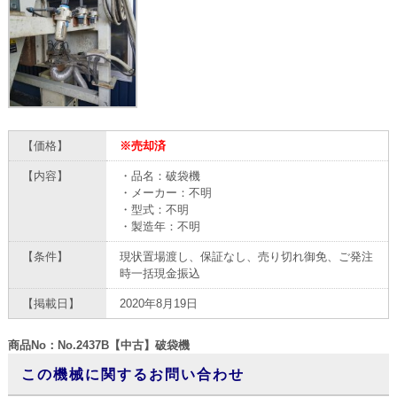
【価格】
※売却済
【内容】
・品名：破袋機
・メーカー：不明
・型式：不明
・製造年：不明
【条件】
現状置場渡し、保証なし、売り切れ御免、ご発注
時一括現金振込
【掲載日】
2020年8月19日
商品No：No.2437B【中古】破袋機
この機械に関するお問い合わせ