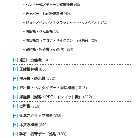
ハンマー式／チェーン式破砕機
(40)
チッパー・おが粉製造機
(49)
ジョー／インパクトクラッシャー・ハルドパクト
(71)
切断機・せん断機
(81)
周辺機器（ブロア・サイクロン・部品等）
(20)
破砕機・粉砕機（その他）
(29)
[+]
選別・分離機
(1017)
[+]
圧縮梱包機
(816)
[+]
洗浄機・脱水機
(272)
[+]
押出機・ペレタイザー・周辺機器
(1543)
[+]
溶融機（減容・RPF・インゴット機）
(322)
[+]
成型機
(219)
[+]
金属スクラップ機器
(356)
[+]
木質系機器
(256)
[+]
砕石・石膏ボード処理
(183)