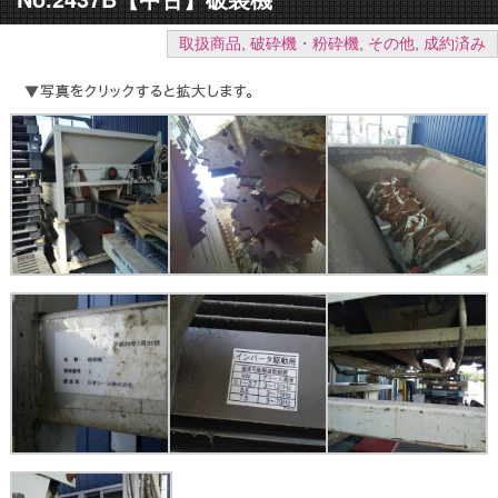
取扱商品
,
破砕機・粉砕機
,
その他
,
成約済み