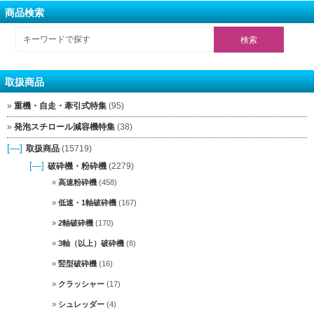
商品検索
取扱商品
重機・自走・牽引式特集
(95)
発泡スチロール減容機特集
(38)
[—]
取扱商品
(15719)
[—]
破砕機・粉砕機
(2279)
高速粉砕機
(458)
低速・1軸破砕機
(167)
2軸破砕機
(170)
3軸（以上）破砕機
(8)
竪型破砕機
(16)
クラッシャー
(17)
シュレッダー
(4)