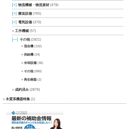
[+]
物流機械・物流資材
(479)
[+]
搬送設備
(765)
[+]
電気設備
(370)
工作機械
(57)
[—]
その他
(1921)
混合機
(192)
供給機
(24)
冷却設備
(36)
その他
(580)
再生樹脂
(2)
成約済み
(2876)
木質系機器特集
(1)