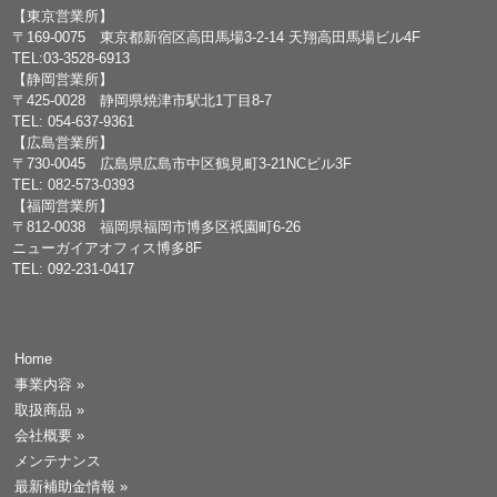
【東京営業所】
〒169-0075 東京都新宿区高田馬場3-2-14 天翔高田馬場ビル4F
TEL:03-3528-6913
【静岡営業所】
〒425-0028 静岡県焼津市駅北1丁目8-7
TEL: 054-637-9361
【広島営業所】
〒730-0045 広島県広島市中区鶴見町3-21NCビル3F
TEL: 082-573-0393
【福岡営業所】
〒812-0038 福岡県福岡市博多区祇園町6-26
ニューガイアオフィス博多8F
TEL: 092-231-0417
Home
事業内容
»
取扱商品
»
会社概要
»
メンテナンス
最新補助金情報
»