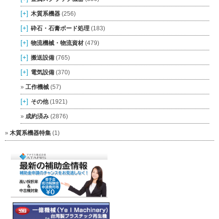
[+]
木質系機器
(256)
[+]
砕石・石膏ボード処理
(183)
[+]
物流機械・物流資材
(479)
[+]
搬送設備
(765)
[+]
電気設備
(370)
工作機械
(57)
[+]
その他
(1921)
成約済み
(2876)
木質系機器特集
(1)