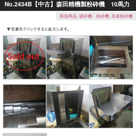
No.2434B【中古】森田精機製粉砕機 10馬力
取扱商品
,
破砕機・粉砕機
,
高速粉砕機