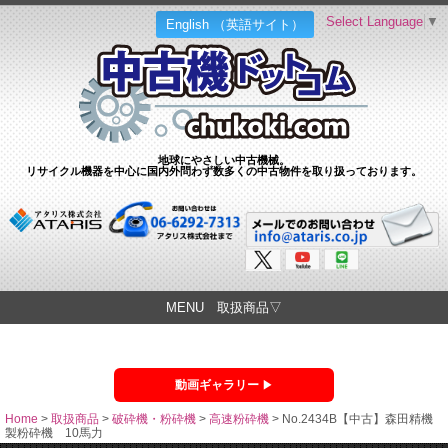
Select Language
▼
English （英語サイト）
地球にやさしい中古機械。
リサイクル機器を中心に国内外問わず数多くの中古物件を取り扱っております。
MENU 取扱商品▽
動画ギャラリー
Home
>
取扱商品
>
破砕機・粉砕機
>
高速粉砕機
>
No.2434B【中古】森田精機
製粉砕機 10馬力