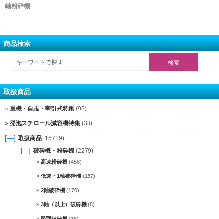
軸粉砕機
商品検索
取扱商品
重機・自走・牽引式特集
(95)
発泡スチロール減容機特集
(38)
[—]
取扱商品
(15719)
[—]
破砕機・粉砕機
(2279)
高速粉砕機
(458)
低速・1軸破砕機
(167)
2軸破砕機
(170)
3軸（以上）破砕機
(8)
竪型破砕機
(16)