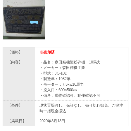
【価格】
※売却済
【内容】
・品名：森田精機製粉砕機 10馬力
・メーカー：森田精機工業
・型式：JC-10D
・製造年：1982年
・モーター：7.5kw10馬力
・投入口：600×500㎜
・備考：現物確認可、動作確認不可
【条件】
現状置場渡し、保証なし、売り切れ御免、ご発注
時一括現金振込
【掲載日】
2020年8月18日