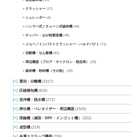
クラッシャー
(17)
シュレッダー
(4)
ハンマー式／チェーン式破砕機
(40)
チッパー・おが粉製造機
(49)
ジョー／インパクトクラッシャー・ハルドパクト
(71)
切断機・せん断機
(81)
周辺機器（ブロア・サイクロン・部品等）
(20)
破砕機・粉砕機（その他）
(29)
[+]
選別・分離機
(1017)
[+]
圧縮梱包機
(816)
[+]
洗浄機・脱水機
(272)
[+]
押出機・ペレタイザー・周辺機器
(1543)
[+]
溶融機（減容・RPF・インゴット機）
(322)
[+]
成型機
(219)
[+]
金属スクラップ機器
(356)