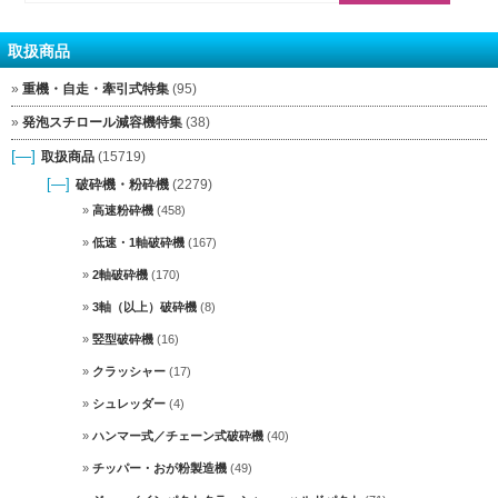
取扱商品
重機・自走・牽引式特集
(95)
発泡スチロール減容機特集
(38)
[—]
取扱商品
(15719)
[—]
破砕機・粉砕機
(2279)
高速粉砕機
(458)
低速・1軸破砕機
(167)
2軸破砕機
(170)
3軸（以上）破砕機
(8)
竪型破砕機
(16)
クラッシャー
(17)
シュレッダー
(4)
ハンマー式／チェーン式破砕機
(40)
チッパー・おが粉製造機
(49)