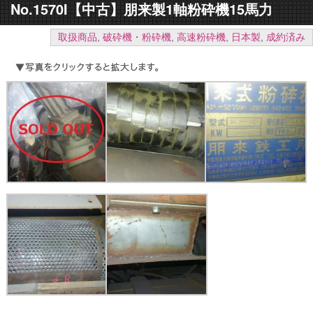
No.1570I【中古】朋来製1軸粉砕機15馬力
取扱商品
,
破砕機・粉砕機
,
高速粉砕機
,
日本製
,
成約済み