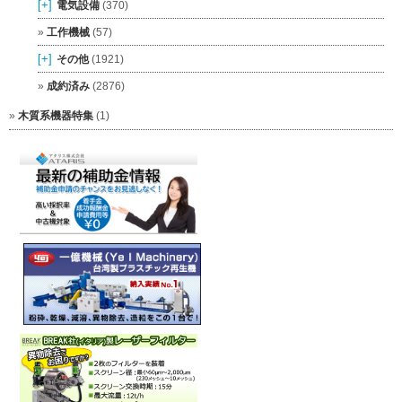
[+]
電気設備
(370)
工作機械
(57)
[+]
その他
(1921)
成約済み
(2876)
木質系機器特集
(1)