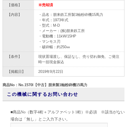
【価格】
※売却済
【内容】
・品名：朋来鉄工所製1軸粉砕機15馬力
・年式：1973年式
・型式：M-D
・メーカー：(株)朋来鉄工所
・電動機：11kW/15HP
・マンモス刃
・破砕幅：約250㎜
【条件】
現状置場渡し、保証なし、売り切れ御免、ご発注
時一括現金振込
【掲載日】
2019年9月22日
商品No：No.1570I【中古】朋来製1軸粉砕機15馬力
この機械に関するお問い合わせ