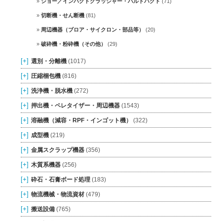
ジョー／インパクトクラッシャー・ハルドパクト
(71)
切断機・せん断機
(81)
周辺機器（ブロア・サイクロン・部品等）
(20)
破砕機・粉砕機（その他）
(29)
[+]
選別・分離機
(1017)
[+]
圧縮梱包機
(816)
[+]
洗浄機・脱水機
(272)
[+]
押出機・ペレタイザー・周辺機器
(1543)
[+]
溶融機（減容・RPF・インゴット機）
(322)
[+]
成型機
(219)
[+]
金属スクラップ機器
(356)
[+]
木質系機器
(256)
[+]
砕石・石膏ボード処理
(183)
[+]
物流機械・物流資材
(479)
[+]
搬送設備
(765)