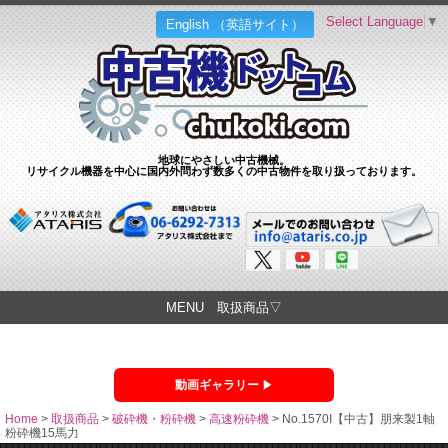
Select Language
▼
English （英語サイト）
地球にやさしい中古機械。
リサイクル機器を中心に国内外問わず数多くの中古物件を取り扱っております。
MENU 取扱商品▽
動画ギャラリー
Home
>
取扱商品
>
破砕機・粉砕機
>
高速粉砕機
>
No.1570I【中古】朋来製1軸
粉砕機15馬力