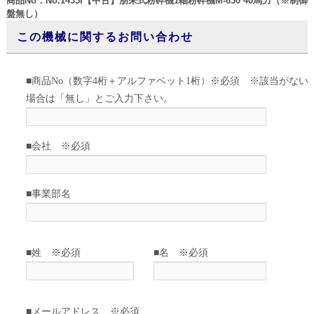
商品No：No.1435I【中古】朋来式粉砕機1軸粉砕機M-630 40馬力（※制御
盤無し）
この機械に関するお問い合わせ