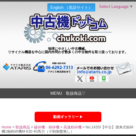
Select Language
▼
English （英語サイト）
地球にやさしい中古機械。
リサイクル機器を中心に国内外問わず数多くの中古物件を取り扱っております。
MENU 取扱商品▽
動画ギャラリー
Home
>
取扱商品
>
破砕機・粉砕機
>
高速粉砕機
>
No.1435I【中古】朋来式粉砕
機1軸粉砕機M-630 40馬力（※制御盤無し）