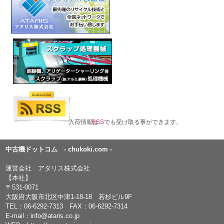
入荷情報は
RSS
でも受け取る事ができます。
中古機ドットコム - chukoki.com -
運営会社 アタリス株式会社
【本社】
〒531-0071
大阪府大阪市北区中津1-18-18 若杉ビル9F
TEL：
06-6292-7313
FAX：06-6292-7314
E-mail：
info@ataris.co.jp