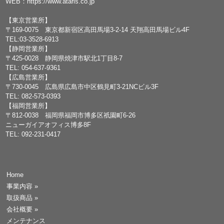
WEB：
https://www.ataris.co.jp
【東京営業所】
〒169-0075 東京都新宿区高田馬場3-2-14 天翔高田馬場ビル4F
TEL:03-3528-6913
【静岡営業所】
〒425-0028 静岡県焼津市駅北1丁目8-7
TEL: 054-637-9361
【広島営業所】
〒730-0045 広島県広島市中区鶴見町3-21NCビル3F
TEL: 082-573-0393
【福岡営業所】
〒812-0038 福岡県福岡市博多区祇園町6-26
ニューガイアオフィス博多8F
TEL: 092-231-0417
Home
事業内容
»
取扱商品
»
会社概要
»
メンテナンス