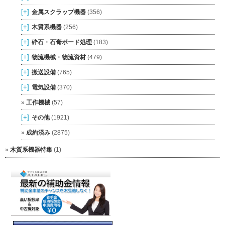
[+]
金属スクラップ機器
(356)
[+]
木質系機器
(256)
[+]
砕石・石膏ボード処理
(183)
[+]
物流機械・物流資材
(479)
[+]
搬送設備
(765)
[+]
電気設備
(370)
工作機械
(57)
[+]
その他
(1921)
成約済み
(2875)
木質系機器特集
(1)