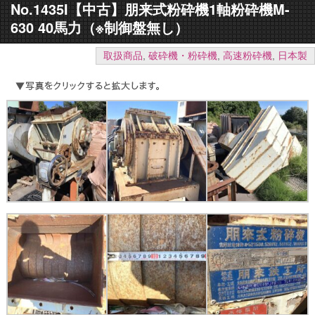
No.1435I【中古】朋来式粉砕機1軸粉砕機M-
630 40馬力（※制御盤無し）
取扱商品
,
破砕機・粉砕機
,
高速粉砕機
,
日本製