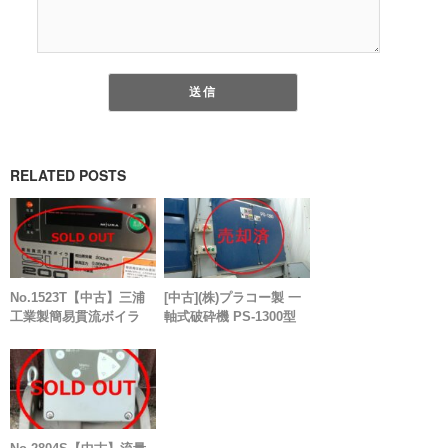
RELATED POSTS
No.1523T【中古】三浦
[中古](株)プラコー製 一
工業製簡易貫流ボイラ
軸式破砕機 PS-1300型