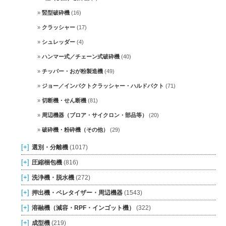
竪型破砕機
(16)
クラッシャー
(17)
シュレッダー
(4)
ハンマー式／チェーン式破砕機
(40)
チッパー・おが粉製造機
(49)
ジョー／インパクトクラッシャー・ハルドパクト
(71)
切断機・せん断機
(81)
周辺機器（ブロア・サイクロン・部品等）
(20)
破砕機・粉砕機（その他）
(29)
[+]
選別・分離機
(1017)
[+]
圧縮梱包機
(816)
[+]
洗浄機・脱水機
(272)
[+]
押出機・ペレタイザー・周辺機器
(1543)
[+]
溶融機（減容・RPF・インゴット機）
(322)
[+]
成型機
(219)