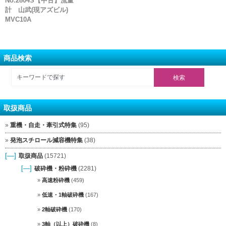
No.2804S【中古】流量
計 山武(現アズビル)
MVC10A
商品検索
取扱商品
重機・自走・牽引式特集
(95)
発泡スチロール減容機特集
(38)
[—]
取扱商品
(15721)
[—]
破砕機・粉砕機
(2281)
高速粉砕機
(459)
低速・1軸破砕機
(167)
2軸破砕機
(170)
3軸（以上）破砕機
(8)