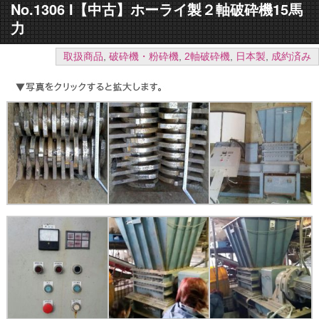
No.1306 I【中古】ホーライ製２軸破砕機15馬
力
取扱商品
,
破砕機・粉砕機
,
2軸破砕機
,
日本製
,
成約済み