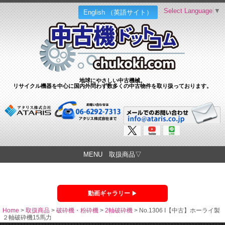
Select Language
▼
English （英語サイト）
地球にやさしい中古機械。
リサイクル機器を中心に国内外問わず数多くの中古物件を取り扱っております。
MENU 取扱商品▽
動画ギャラリー
Home
>
取扱商品
>
破砕機・粉砕機
>
2軸破砕機
>
No.1306 I【中古】ホーライ製
２軸破砕機15馬力