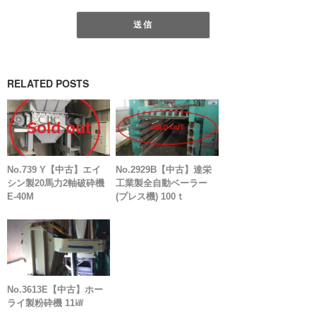
RELATED POSTS
No.739 Y【中古】エイ
No.2929B【中古】達栄
シン製20馬力2軸破砕機
工業製全自動ベーラー
E-40M
(プレス機) 100ｔ
No.3613E【中古】ホー
ライ製粉砕機 11㎾