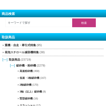
商品検索
取扱商品
重機・自走・牽引式特集
(95)
発泡スチロール減容機特集
(38)
[—]
取扱商品
(15719)
[—]
破砕機・粉砕機
(2279)
高速粉砕機
(458)
低速・1軸破砕機
(167)
2軸破砕機
(170)
3軸（以上）破砕機
(8)
竪型破砕機
(16)
クラッシャー
(17)