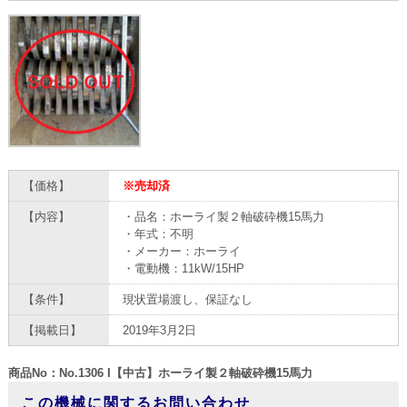
【価格】
※売却済
【内容】
・品名：ホーライ製２軸破砕機15馬力
・年式：不明
・メーカー：ホーライ
・電動機：11kW/15HP
【条件】
現状置場渡し、保証なし
【掲載日】
2019年3月2日
商品No：No.1306 I【中古】ホーライ製２軸破砕機15馬力
この機械に関するお問い合わせ