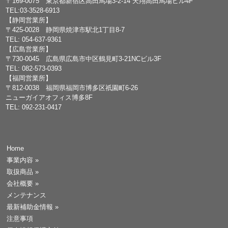
〒169-0075 東京都新宿区高田馬場3-2-14 天翔高田馬場ビル4F
TEL:03-3528-6913
【静岡営業所】
〒425-0028 静岡県焼津市駅北1丁目8-7
TEL: 054-637-9361
【広島営業所】
〒730-0045 広島県広島市中区鶴見町3-21NCビル3F
TEL: 082-573-0393
【福岡営業所】
〒812-0038 福岡県福岡市博多区祇園町6-26
ニューガイアオフィス博多8F
TEL: 092-231-0417
Home
事業内容
»
取扱商品
»
会社概要
»
メンテナンス
最新補助金情報
»
注意事項