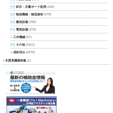
[+]
砕石・石膏ボード処理
(183)
[+]
物流機械・物流資材
(479)
[+]
搬送設備
(765)
[+]
電気設備
(370)
工作機械
(57)
[+]
その他
(1921)
成約済み
(2876)
木質系機器特集
(1)