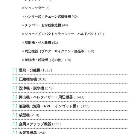
シュレッダー
(4)
ハンマー式／チェーン式破砕機
(40)
チッパー・おが粉製造機
(49)
ジョー／インパクトクラッシャー・ハルドパクト
(71)
切断機・せん断機
(81)
周辺機器（ブロア・サイクロン・部品等）
(20)
破砕機・粉砕機（その他）
(29)
[+]
選別・分離機
(1017)
[+]
圧縮梱包機
(816)
[+]
洗浄機・脱水機
(272)
[+]
押出機・ペレタイザー・周辺機器
(1543)
[+]
溶融機（減容・RPF・インゴット機）
(322)
[+]
成型機
(219)
[+]
金属スクラップ機器
(356)
[+]
木質系機器
(256)