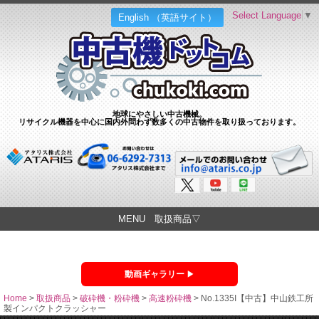
Select Language
▼
English （英語サイト）
地球にやさしい中古機械。
リサイクル機器を中心に国内外問わず数多くの中古物件を取り扱っております。
MENU 取扱商品▽
動画ギャラリー
Home
>
取扱商品
>
破砕機・粉砕機
>
高速粉砕機
>
No.1335I【中古】中山鉄工所
製インパクトクラッシャー