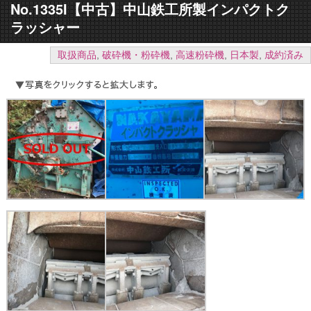
No.1335I【中古】中山鉄工所製インパクトク
ラッシャー
取扱商品
,
破砕機・粉砕機
,
高速粉砕機
,
日本製
,
成約済み