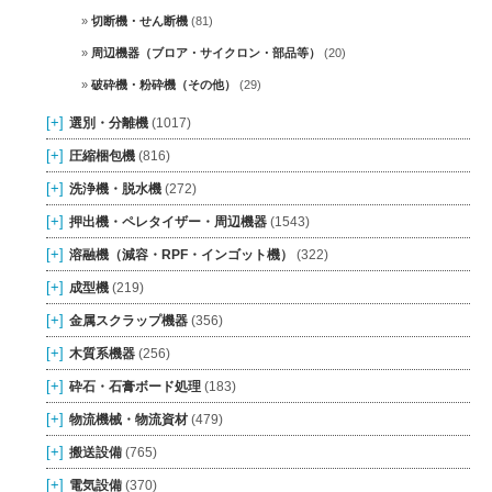
切断機・せん断機
(81)
周辺機器（ブロア・サイクロン・部品等）
(20)
破砕機・粉砕機（その他）
(29)
[+]
選別・分離機
(1017)
[+]
圧縮梱包機
(816)
[+]
洗浄機・脱水機
(272)
[+]
押出機・ペレタイザー・周辺機器
(1543)
[+]
溶融機（減容・RPF・インゴット機）
(322)
[+]
成型機
(219)
[+]
金属スクラップ機器
(356)
[+]
木質系機器
(256)
[+]
砕石・石膏ボード処理
(183)
[+]
物流機械・物流資材
(479)
[+]
搬送設備
(765)
[+]
電気設備
(370)