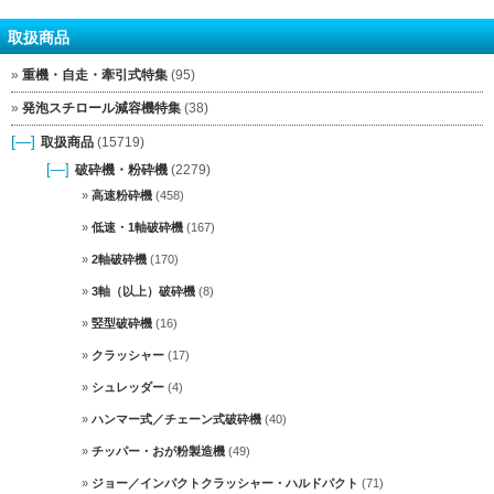
取扱商品
重機・自走・牽引式特集
(95)
発泡スチロール減容機特集
(38)
[—]
取扱商品
(15719)
[—]
破砕機・粉砕機
(2279)
高速粉砕機
(458)
低速・1軸破砕機
(167)
2軸破砕機
(170)
3軸（以上）破砕機
(8)
竪型破砕機
(16)
クラッシャー
(17)
シュレッダー
(4)
ハンマー式／チェーン式破砕機
(40)
チッパー・おが粉製造機
(49)
ジョー／インパクトクラッシャー・ハルドパクト
(71)