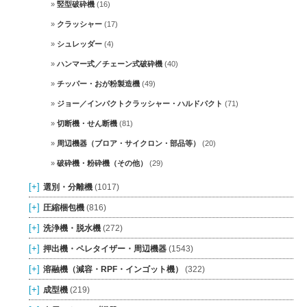
竪型破砕機
(16)
クラッシャー
(17)
シュレッダー
(4)
ハンマー式／チェーン式破砕機
(40)
チッパー・おが粉製造機
(49)
ジョー／インパクトクラッシャー・ハルドパクト
(71)
切断機・せん断機
(81)
周辺機器（ブロア・サイクロン・部品等）
(20)
破砕機・粉砕機（その他）
(29)
[+]
選別・分離機
(1017)
[+]
圧縮梱包機
(816)
[+]
洗浄機・脱水機
(272)
[+]
押出機・ペレタイザー・周辺機器
(1543)
[+]
溶融機（減容・RPF・インゴット機）
(322)
[+]
成型機
(219)