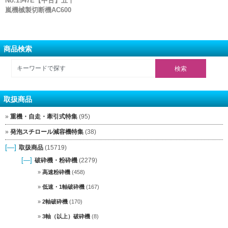
No.1947E【中古】五十
嵐機械製切断機AC600
商品検索
取扱商品
重機・自走・牽引式特集
(95)
発泡スチロール減容機特集
(38)
[—]
取扱商品
(15719)
[—]
破砕機・粉砕機
(2279)
高速粉砕機
(458)
低速・1軸破砕機
(167)
2軸破砕機
(170)
3軸（以上）破砕機
(8)