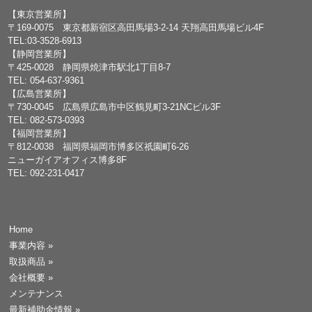
【東京営業所】
〒169-0075 東京都新宿区高田馬場3-2-14 天翔高田馬場ビル4F
TEL:03-3528-6913
【静岡営業所】
〒425-0028 静岡県焼津市駅北1丁目8-7
TEL: 054-637-9361
【広島営業所】
〒730-0045 広島県広島市中区鶴見町3-21NCビル3F
TEL: 082-573-0393
【福岡営業所】
〒812-0038 福岡県福岡市博多区祇園町6-26
ニューガイアオフィス博多8F
TEL: 092-231-0417
Home
事業内容
»
取扱商品
»
会社概要
»
メンテナンス
最新補助金情報
»