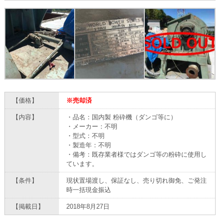
【価格】
※売却済
【内容】
・品名：国内製 粉砕機（ダンゴ等に）
・メーカー：不明
・型式：不明
・製造年：不明
・備考：既存業者様ではダンゴ等の粉砕に使用し
ています。
【条件】
現状置場渡し、保証なし、売り切れ御免、ご発注
時一括現金振込
【掲載日】
2018年8月27日