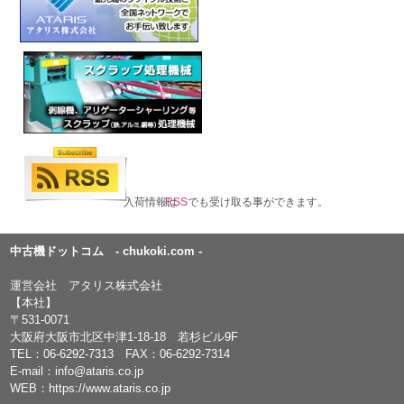
入荷情報は
RSS
でも受け取る事ができます。
中古機ドットコム - chukoki.com -
運営会社 アタリス株式会社
【本社】
〒531-0071
大阪府大阪市北区中津1-18-18 若杉ビル9F
TEL：
06-6292-7313
FAX：06-6292-7314
E-mail：
info@ataris.co.jp
WEB：
https://www.ataris.co.jp