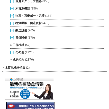
[+]
金属スクラップ機器
(356)
[+]
木質系機器
(256)
[+]
砕石・石膏ボード処理
(183)
[+]
物流機械・物流資材
(479)
[+]
搬送設備
(765)
[+]
電気設備
(370)
工作機械
(57)
[+]
その他
(1921)
成約済み
(2876)
木質系機器特集
(1)