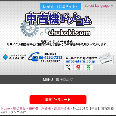
Select Language
▼
English （英語サイト）
地球にやさしい中古機械。
リサイクル機器を中心に国内外問わず数多くの中古物件を取り扱っております。
MENU 取扱商品▽
動画ギャラリー
Home
>
取扱商品
>
破砕機・粉砕機
>
高速粉砕機
>
No.1254 O【中古】国内製 粉
砕機（ダンゴ等に）