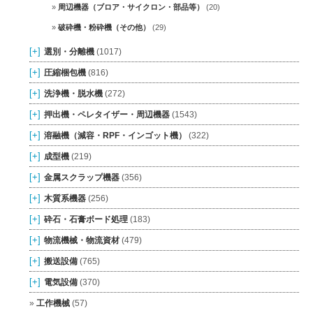
周辺機器（ブロア・サイクロン・部品等）
(20)
破砕機・粉砕機（その他）
(29)
[+]
選別・分離機
(1017)
[+]
圧縮梱包機
(816)
[+]
洗浄機・脱水機
(272)
[+]
押出機・ペレタイザー・周辺機器
(1543)
[+]
溶融機（減容・RPF・インゴット機）
(322)
[+]
成型機
(219)
[+]
金属スクラップ機器
(356)
[+]
木質系機器
(256)
[+]
砕石・石膏ボード処理
(183)
[+]
物流機械・物流資材
(479)
[+]
搬送設備
(765)
[+]
電気設備
(370)
工作機械
(57)