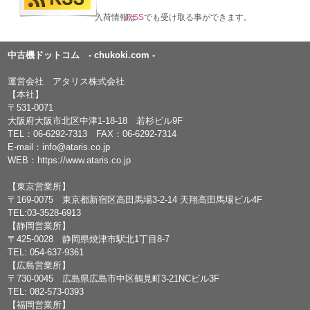
入荷情報は
RSS
でも受け取る事ができます。
中古機ドットコム - chukoki.com -
運営会社 アタリス株式会社
【本社】
〒531-0071
大阪府大阪市北区中津1-18-18 若杉ビル9F
TEL：
06-6292-7313
FAX：06-6292-7314
E-mail：
info@ataris.co.jp
WEB：
https://www.ataris.co.jp
【東京営業所】
〒169-0075 東京都新宿区高田馬場3-2-14 天翔高田馬場ビル4F
TEL:03-3528-6913
【静岡営業所】
〒425-0028 静岡県焼津市駅北1丁目8-7
TEL: 054-637-9361
【広島営業所】
〒730-0045 広島県広島市中区鶴見町3-21NCビル3F
TEL: 082-573-0393
【福岡営業所】