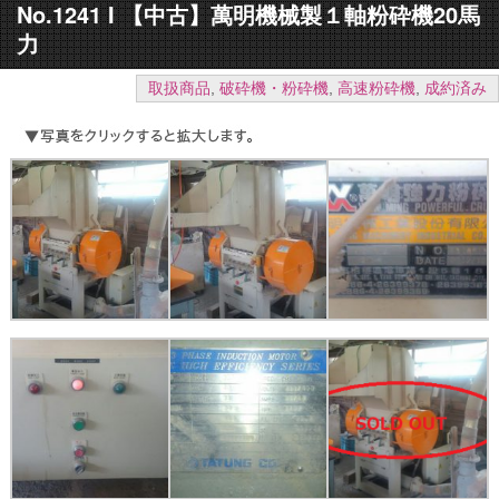
No.1241 I 【中古】萬明機械製１軸粉砕機20馬
力
取扱商品
,
破砕機・粉砕機
,
高速粉砕機
,
成約済み