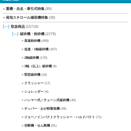
重機・自走・牽引式特集
(95)
発泡スチロール減容機特集
(38)
[—]
取扱商品
(15719)
[—]
破砕機・粉砕機
(2279)
高速粉砕機
(458)
低速・1軸破砕機
(167)
2軸破砕機
(170)
3軸（以上）破砕機
(8)
竪型破砕機
(16)
クラッシャー
(17)
シュレッダー
(4)
ハンマー式／チェーン式破砕機
(40)
チッパー・おが粉製造機
(49)
ジョー／インパクトクラッシャー・ハルドパクト
(71)
切断機・せん断機
(81)