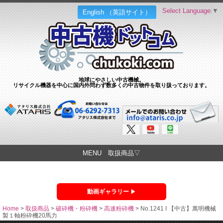
Select Language
▼
English （英語サイト）
地球にやさしい中古機械。
リサイクル機器を中心に国内外問わず数多くの中古物件を取り扱っております。
MENU 取扱商品▽
動画ギャラリー
Home
>
取扱商品
>
破砕機・粉砕機
>
高速粉砕機
>
No.1241 I 【中古】萬明機械
製１軸粉砕機20馬力