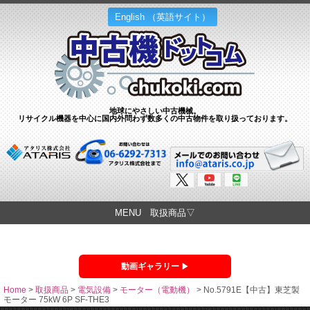
English （英語サイト）
地球にやさしい中古機械。
リサイクル機器を中心に国内外問わず数多くの中古物件を取り扱っております。
MENU 取扱商品▽
動画ギャラリー
Home
>
取扱商品
>
電気設備
>
モーター（電動機）
>
No.5791E【中古】東芝製
モーター 75kW 6P SF-THE3