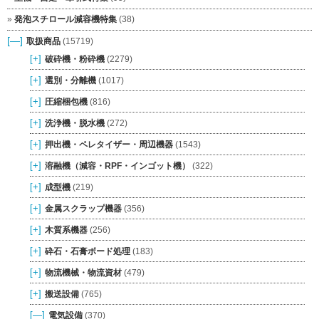
発泡スチロール減容機特集
(38)
[—]
取扱商品
(15719)
[+]
破砕機・粉砕機
(2279)
[+]
選別・分離機
(1017)
[+]
圧縮梱包機
(816)
[+]
洗浄機・脱水機
(272)
[+]
押出機・ペレタイザー・周辺機器
(1543)
[+]
溶融機（減容・RPF・インゴット機）
(322)
[+]
成型機
(219)
[+]
金属スクラップ機器
(356)
[+]
木質系機器
(256)
[+]
砕石・石膏ボード処理
(183)
[+]
物流機械・物流資材
(479)
[+]
搬送設備
(765)
[—]
電気設備
(370)