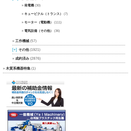
発電機
(30)
キュービクル（トランス）
(7)
モーター（電動機）
(111)
電気設備（その他）
(36)
工作機械
(57)
[+]
その他
(1921)
成約済み
(2876)
木質系機器特集
(1)