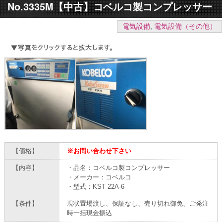
No.3335M【中古】コベルコ製コンプレッサー
電気設備
,
電気設備（その他）
【価格】
※お問い合わせ下さい
【内容】
・品名：コベルコ製コンプレッサー
・メーカー：コベルコ
・型式：KST 22A-6
【条件】
現状置場渡し、保証なし、売り切れ御免、ご発注
時一括現金振込