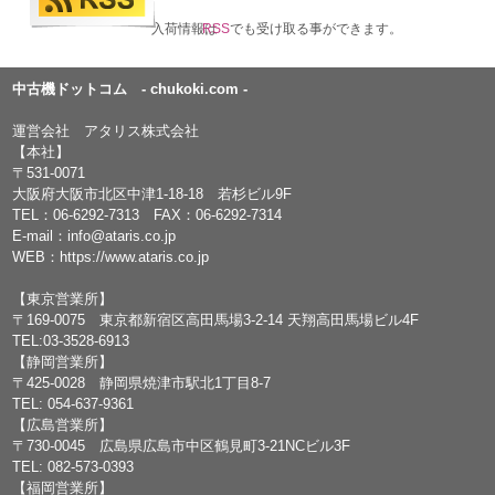
入荷情報は
RSS
でも受け取る事ができます。
中古機ドットコム - chukoki.com -
運営会社 アタリス株式会社
【本社】
〒531-0071
大阪府大阪市北区中津1-18-18 若杉ビル9F
TEL：
06-6292-7313
FAX：06-6292-7314
E-mail：
info@ataris.co.jp
WEB：
https://www.ataris.co.jp
【東京営業所】
〒169-0075 東京都新宿区高田馬場3-2-14 天翔高田馬場ビル4F
TEL:03-3528-6913
【静岡営業所】
〒425-0028 静岡県焼津市駅北1丁目8-7
TEL: 054-637-9361
【広島営業所】
〒730-0045 広島県広島市中区鶴見町3-21NCビル3F
TEL: 082-573-0393
【福岡営業所】