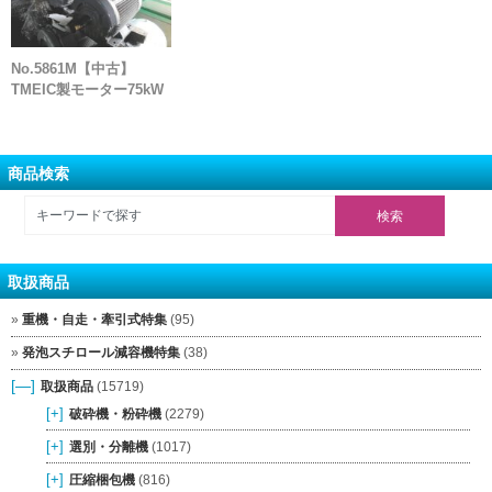
No.5861M【中古】
TMEIC製モーター75kW
商品検索
取扱商品
重機・自走・牽引式特集
(95)
発泡スチロール減容機特集
(38)
[—]
取扱商品
(15719)
[+]
破砕機・粉砕機
(2279)
[+]
選別・分離機
(1017)
[+]
圧縮梱包機
(816)