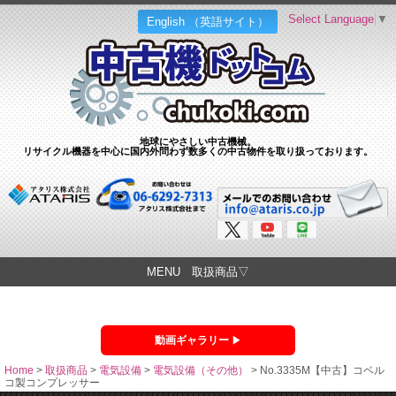
Select Language
▼
English （英語サイト）
地球にやさしい中古機械。
リサイクル機器を中心に国内外問わず数多くの中古物件を取り扱っております。
MENU 取扱商品▽
動画ギャラリー
Home
>
取扱商品
>
電気設備
>
電気設備（その他）
>
No.3335M【中古】コベル
コ製コンプレッサー