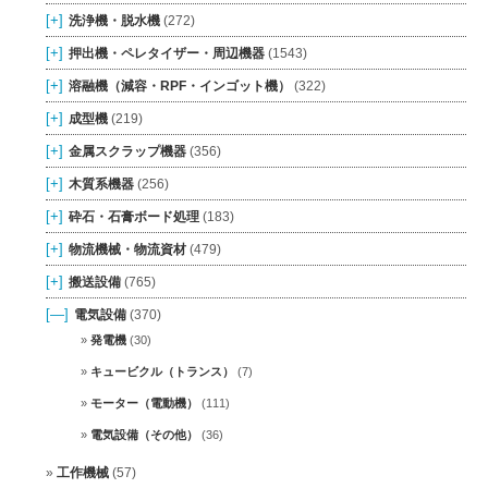
[+]
洗浄機・脱水機
(272)
[+]
押出機・ペレタイザー・周辺機器
(1543)
[+]
溶融機（減容・RPF・インゴット機）
(322)
[+]
成型機
(219)
[+]
金属スクラップ機器
(356)
[+]
木質系機器
(256)
[+]
砕石・石膏ボード処理
(183)
[+]
物流機械・物流資材
(479)
[+]
搬送設備
(765)
[—]
電気設備
(370)
発電機
(30)
キュービクル（トランス）
(7)
モーター（電動機）
(111)
電気設備（その他）
(36)
工作機械
(57)