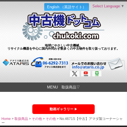
Select Language
▼
English （英語サイト）
地球にやさしい中古機械。
リサイクル機器を中心に国内外問わず数多くの中古物件を取り扱っております。
MENU 取扱商品▽
動画ギャラリー
Home
>
取扱商品
>
その他
>
その他
>
No.4671S【中古】アマダ製コーナーシャ
ー