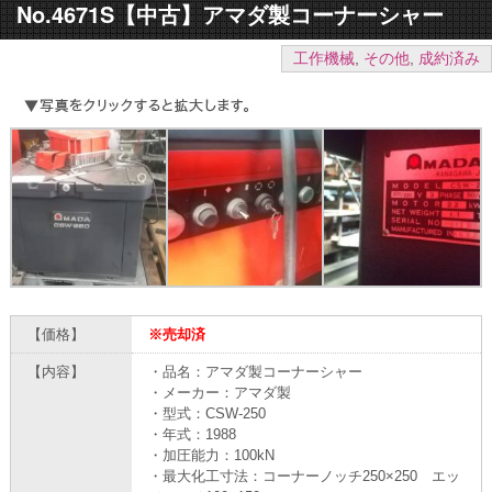
No.4671S【中古】アマダ製コーナーシャー
工作機械
,
その他
,
成約済み
【価格】
※売却済
【内容】
・品名：アマダ製コーナーシャー
・メーカー：アマダ製
・型式：CSW-250
・年式：1988
・加圧能力：100kN
・最大化工寸法：コーナーノッチ250×250 エッ