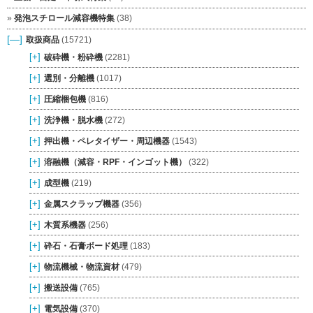
発泡スチロール減容機特集
(38)
[—]
取扱商品
(15721)
[+]
破砕機・粉砕機
(2281)
[+]
選別・分離機
(1017)
[+]
圧縮梱包機
(816)
[+]
洗浄機・脱水機
(272)
[+]
押出機・ペレタイザー・周辺機器
(1543)
[+]
溶融機（減容・RPF・インゴット機）
(322)
[+]
成型機
(219)
[+]
金属スクラップ機器
(356)
[+]
木質系機器
(256)
[+]
砕石・石膏ボード処理
(183)
[+]
物流機械・物流資材
(479)
[+]
搬送設備
(765)
[+]
電気設備
(370)