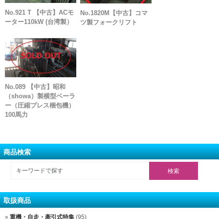
No.921 T 【中古】ACモ
No.1820M【中古】コマ
ーター110kW (台湾製）
ツ製フォークリフト
No.089 【中古】昭和
（showa）製横型ベーラ
ー（圧縮プレス梱包機）
100馬力
商品検索
取扱商品
重機・自走・牽引式特集
(95)