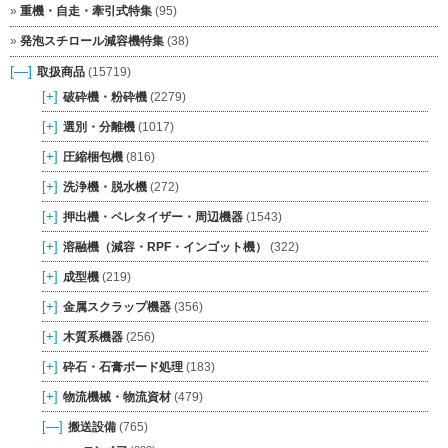
重機・自走・牽引式特集
(95)
発泡スチロール減容機特集
(38)
[—]
取扱商品
(15719)
[+]
破砕機・粉砕機
(2279)
[+]
選別・分離機
(1017)
[+]
圧縮梱包機
(816)
[+]
洗浄機・脱水機
(272)
[+]
押出機・ペレタイザー・周辺機器
(1543)
[+]
溶融機（減容・RPF・インゴット機）
(322)
[+]
成型機
(219)
[+]
金属スクラップ機器
(356)
[+]
木質系機器
(256)
[+]
砕石・石膏ボード処理
(183)
[+]
物流機械・物流資材
(479)
[—]
搬送設備
(765)