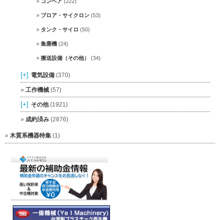
コンベア
(222)
ブロア・サイクロン
(53)
タンク・サイロ
(50)
集塵機
(24)
搬送設備（その他）
(34)
[+]
電気設備
(370)
工作機械
(57)
[+]
その他
(1921)
成約済み
(2876)
木質系機器特集
(1)