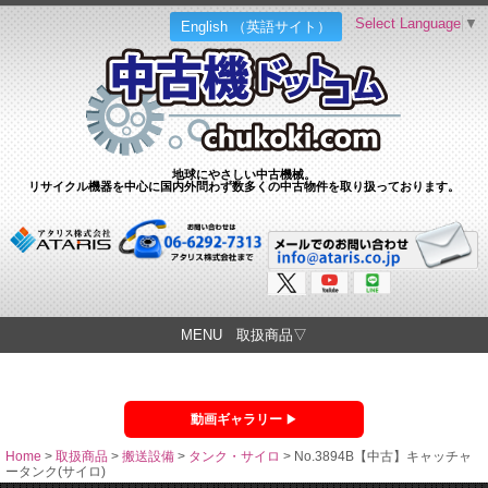
Select Language
▼
English （英語サイト）
地球にやさしい中古機械。
リサイクル機器を中心に国内外問わず数多くの中古物件を取り扱っております。
MENU 取扱商品▽
動画ギャラリー
Home
>
取扱商品
>
搬送設備
>
タンク・サイロ
>
No.3894B【中古】キャッチャ
ータンク(サイロ)