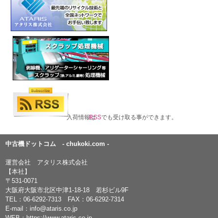
入荷情報は
RSS
でも受け取る事ができます。
中古機ドットコム - chukoki.com -
運営会社 アタリス株式会社
【本社】
〒531-0071
大阪府大阪市北区中津1-18-18 若杉ビル9F
TEL：
06-6292-7313
FAX：06-6292-7314
E-mail：
info@ataris.co.jp
WEB：
https://www.ataris.co.jp