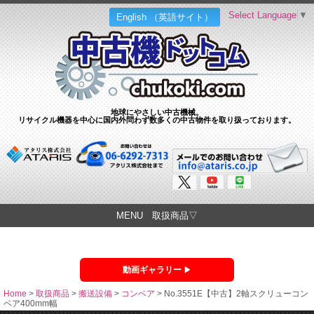
Select Language
▼
English （英語サイト）
地球にやさしい中古機械。
リサイクル機器を中心に国内外問わず数多くの中古物件を取り扱っております。
MENU 取扱商品▽
動画ギャラリー
Home
>
取扱商品
>
搬送設備
>
コンベア
>
No.3551E【中古】2軸スクリューコン
ベア400mm幅