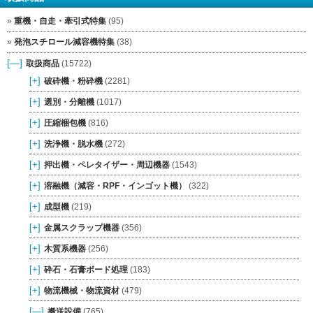
重機・自走・牽引式特集
(95)
発泡スチロール減容機特集
(38)
[—]
取扱商品
(15722)
[+]
破砕機・粉砕機
(2281)
[+]
選別・分離機
(1017)
[+]
圧縮梱包機
(816)
[+]
洗浄機・脱水機
(272)
[+]
押出機・ペレタイザー・周辺機器
(1543)
[+]
溶融機（減容・RPF・インゴット機）
(322)
[+]
成型機
(219)
[+]
金属スクラップ機器
(356)
[+]
木質系機器
(256)
[+]
砕石・石膏ボード処理
(183)
[+]
物流機械・物流資材
(479)
[—]
搬送設備
(765)