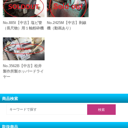
No.885I【中古】塩ビ管
No.2425M【中古】剥線
（長尺物）用１軸粉砕機
機（動画あり）
No.3562B【中古】松井
製作所製ホッパードライ
ヤー
商品検索
取扱商品