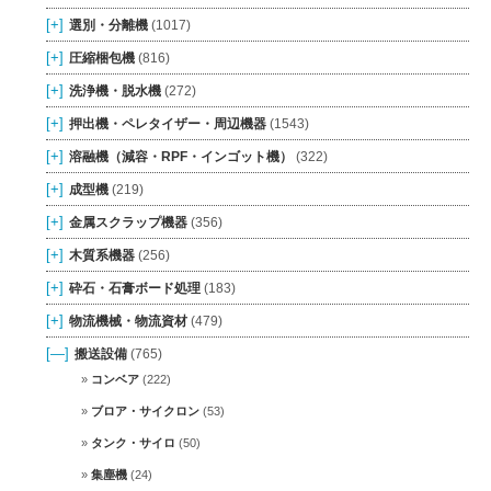
[+]
選別・分離機
(1017)
[+]
圧縮梱包機
(816)
[+]
洗浄機・脱水機
(272)
[+]
押出機・ペレタイザー・周辺機器
(1543)
[+]
溶融機（減容・RPF・インゴット機）
(322)
[+]
成型機
(219)
[+]
金属スクラップ機器
(356)
[+]
木質系機器
(256)
[+]
砕石・石膏ボード処理
(183)
[+]
物流機械・物流資材
(479)
[—]
搬送設備
(765)
コンベア
(222)
ブロア・サイクロン
(53)
タンク・サイロ
(50)
集塵機
(24)