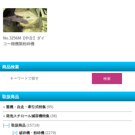
No.3256M【中古】ダイ
コー精機製粉砕機
商品検索
取扱商品
重機・自走・牽引式特集
(95)
発泡スチロール減容機特集
(38)
[—]
取扱商品
(15719)
[+]
破砕機・粉砕機
(2279)