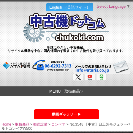
Select Language
▼
English （英語サイト）
地球にやさしい中古機械。
リサイクル機器を中心に国内外問わず数多くの中古物件を取り扱っております。
MENU 取扱商品▽
動画ギャラリー
Home
>
取扱商品
>
搬送設備
>
コンベア
>
No.3548I【中古】日工製モジュラーベ
ルトコンベアW500