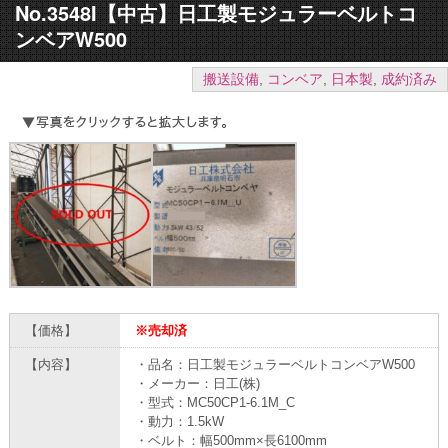
No.3548I【中古】日工製モジュラーベルトコ
ンベアW500
搬送設備
,
コンベア
,
日本製
,
成約済み
【価格】
※売却済
【内容】
・品名：日工製モジュラーベルトコンベアW500
・メーカー：日工(株)
・型式：MC50CP1-6.1M_C
・動力：1.5kW
・ベルト：幅500mm×長6100mm