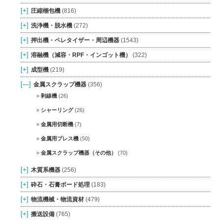
[+]
圧縮梱包機
(816)
[+]
洗浄機・脱水機
(272)
[+]
押出機・ペレタイザー・周辺機器
(1543)
[+]
溶融機（減容・RPF・インゴット機）
(322)
[+]
成型機
(219)
[—]
金属スクラップ機器
(356)
剥線機
(26)
シャーリング
(26)
金属用切断機
(7)
金属用プレス機
(50)
金属スクラップ機器（その他）
(70)
[+]
木質系機器
(256)
[+]
砕石・石膏ボード処理
(183)
[+]
物流機械・物流資材
(479)
[+]
搬送設備
(765)