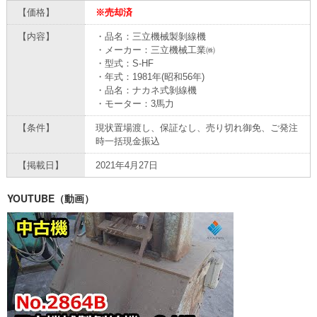
【価格】
※売却済
【内容】
・品名：三立機械製剝線機
・メーカー：三立機械工業㈱
・型式：S-HF
・年式：1981年(昭和56年)
・品名：ナカネ式剝線機
・モーター：3馬力
【条件】
現状置場渡し、保証なし、売り切れ御免、ご発注
時一括現金振込
【掲載日】
2021年4月27日
YOUTUBE（動画）