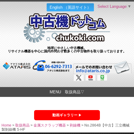
Select Language
▼
English （英語サイト）
地球にやさしい中古機械。
リサイクル機器を中心に国内外問わず数多くの中古物件を取り扱っております。
MENU 取扱商品▽
動画ギャラリー
Home
>
取扱商品
>
金属スクラップ機器
>
剥線機
>
No.2864B【中古】三立機械
製剝線機 S-HF