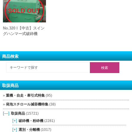
No.320 I【中古】スイン
グハンマー式破砕機
商品検索
取扱商品
重機・自走・牽引式特集
(95)
発泡スチロール減容機特集
(38)
[—]
取扱商品
(15721)
[+]
破砕機・粉砕機
(2281)
[+]
選別・分離機
(1017)