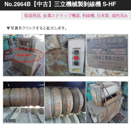
No.2864B【中古】三立機械製剝線機 S-HF
取扱商品
,
金属スクラップ機器
,
剥線機
,
日本製
,
成約済み