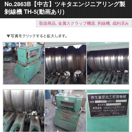
No.2863B【中古】ツキタエンジニアリング製
剝線機 TH-5(動画あり)
取扱商品
,
金属スクラップ機器
,
剥線機
,
成約済み