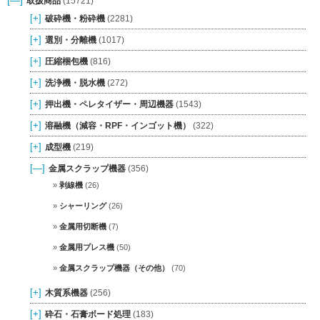
[—]
取扱商品
(15721)
[+]
破砕機・粉砕機
(2281)
[+]
選別・分離機
(1017)
[+]
圧縮梱包機
(816)
[+]
洗浄機・脱水機
(272)
[+]
押出機・ペレタイザー・周辺機器
(1543)
[+]
溶融機（減容・RPF・インゴット機）
(322)
[+]
成型機
(219)
[—]
金属スクラップ機器
(356)
剥線機
(26)
シャーリング
(26)
金属用切断機
(7)
金属用プレス機
(50)
金属スクラップ機器（その他）
(70)
[+]
木質系機器
(256)
[+]
砕石・石膏ボード処理
(183)