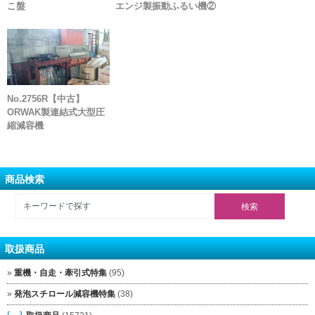
こ盤
エンジ製振動ふるい機②
No.2756R【中古】
ORWAK製連結式大型圧
縮減容機
商品検索
取扱商品
重機・自走・牽引式特集
(95)
発泡スチロール減容機特集
(38)