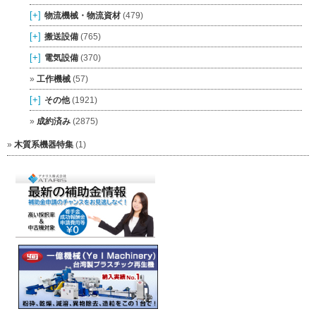
[+]
物流機械・物流資材
(479)
[+]
搬送設備
(765)
[+]
電気設備
(370)
工作機械
(57)
[+]
その他
(1921)
成約済み
(2875)
木質系機器特集
(1)