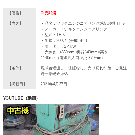
【価格】
※売却済
【内容】
・品名：ツキタエンジニアリング製剝線機 TH-5
・メーカー：ツキタエンジニアリング
・型式：TH-5
・年式：2007年(平成19年)
・モーター：2.4KW
・大きさ:巾850mm×奥行640mm×高さ
1140mm（電線押入口 高さ870mm）
【条件】
現状置場渡し、保証なし、売り切れ御免、ご発注
時一括現金振込
【掲載日】
2021年4月27日
YOUTUBE（動画）