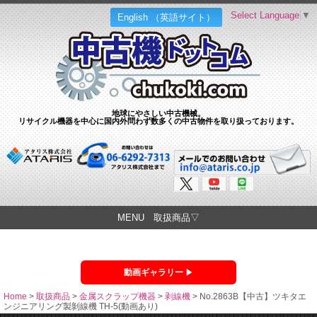
Select Language
▼
English （英語サイト）
地球にやさしい中古機械。
リサイクル機器を中心に国内外問わず数多くの中古物件を取り扱っております。
MENU 取扱商品▽
動画ギャラリー
Home
>
取扱商品
>
金属スクラップ機器
>
剥線機
>
No.2863B【中古】ツキタエ
ンジニアリング製剝線機 TH-5(動画あり)