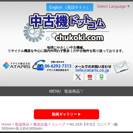
Select Language
▼
English （英語サイト）
地球にやさしい中古機械。
リサイクル機器を中心に国内外問わず数多くの中古物件を取り扱っております。
MENU 取扱商品▽
動画ギャラリー
Home
>
取扱商品
>
搬送設備
>
コンベア
>
No.163I【中古】コンベア（幅
500mm×長さ約4,000mm）