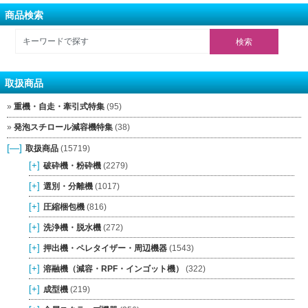
商品検索
取扱商品
重機・自走・牽引式特集
(95)
発泡スチロール減容機特集
(38)
[—]
取扱商品
(15719)
[+]
破砕機・粉砕機
(2279)
[+]
選別・分離機
(1017)
[+]
圧縮梱包機
(816)
[+]
洗浄機・脱水機
(272)
[+]
押出機・ペレタイザー・周辺機器
(1543)
[+]
溶融機（減容・RPF・インゴット機）
(322)
[+]
成型機
(219)