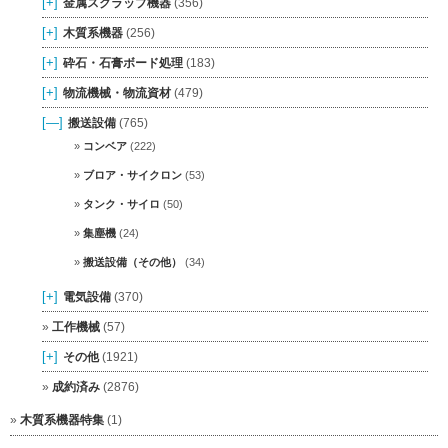
[+]
金属スクラップ機器
(356)
[+]
木質系機器
(256)
[+]
砕石・石膏ボード処理
(183)
[+]
物流機械・物流資材
(479)
[—]
搬送設備
(765)
コンベア
(222)
ブロア・サイクロン
(53)
タンク・サイロ
(50)
集塵機
(24)
搬送設備（その他）
(34)
[+]
電気設備
(370)
工作機械
(57)
[+]
その他
(1921)
成約済み
(2876)
木質系機器特集
(1)