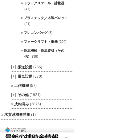
トラックスケール・計量器
(47)
プラスチック／木製パレット
(21)
フレコンバッグ
(5)
フォークリフト・重機
(104)
物流機械・物流資材（その
他）
(38)
[+]
搬送設備
(765)
[+]
電気設備
(370)
工作機械
(57)
[+]
その他
(1921)
成約済み
(2876)
木質系機器特集
(1)