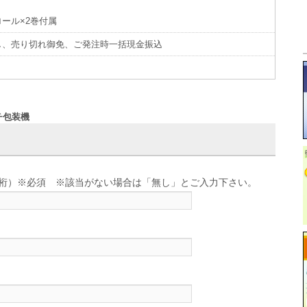
ール×2巻付属
し、売り切れ御免、ご発注時一括現金振込
チ包装機
せ