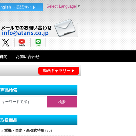
Select Language
▼
English （英語サイト）
質問
お問い合わせ
動画ギャラリー
商品検索
取扱商品
重機・自走・牽引式特集
(95)