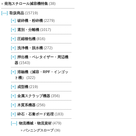
発泡スチロール減容機特集
(38)
[—]
取扱商品
(15719)
[+]
破砕機・粉砕機
(2279)
[+]
選別・分離機
(1017)
[+]
圧縮梱包機
(816)
[+]
洗浄機・脱水機
(272)
[+]
押出機・ペレタイザー・周辺機
器
(1543)
[+]
溶融機（減容・RPF・インゴッ
ト機）
(322)
[+]
成型機
(219)
[+]
金属スクラップ機器
(356)
[+]
木質系機器
(256)
[+]
砕石・石膏ボード処理
(183)
[—]
物流機械・物流資材
(479)
バンニングスロープ
(36)