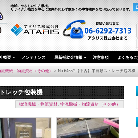
地球にやさしい中古機械。
リサイクル機器を中心に国内外問わず数多くの中古物件を取り扱っております。
»
»
社概要
メンテナンス
最新補助金情報
注意事項
よくあるご
物流機械・物流資材（その他）
>
No.6455Y【中古】半自動ストレッチ包装機
動ストレッチ包装機
物流機械・物流資材
,
物流機械・物流資材（その他）