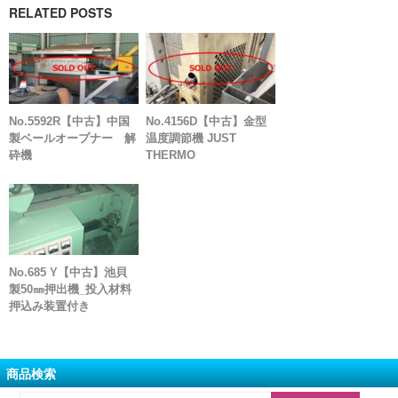
RELATED POSTS
No.5592R【中古】中国
No.4156D【中古】金型
製ベールオープナー 解
温度調節機 JUST
砕機
THERMO
No.685 Y【中古】池貝
製50㎜押出機_投入材料
押込み装置付き
商品検索