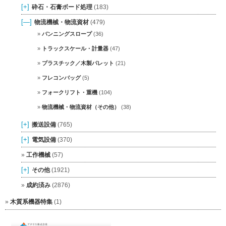
[+]
砕石・石膏ボード処理
(183)
[—]
物流機械・物流資材
(479)
バンニングスロープ
(36)
トラックスケール・計量器
(47)
プラスチック／木製パレット
(21)
フレコンバッグ
(5)
フォークリフト・重機
(104)
物流機械・物流資材（その他）
(38)
[+]
搬送設備
(765)
[+]
電気設備
(370)
工作機械
(57)
[+]
その他
(1921)
成約済み
(2876)
木質系機器特集
(1)