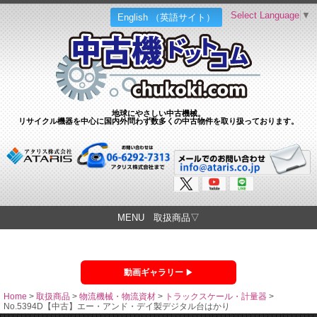
Select Language
▼
English （英語サイト）
地球にやさしい中古機械。
リサイクル機器を中心に国内外問わず数多くの中古物件を取り扱っております。
MENU 取扱商品▽
動画ギャラリー
Home
>
取扱商品
>
物流機械・物流資材
>
トラックスケール・計量器
>
No.5394D【中古】エー・アンド・デイ製デジタル台はかり