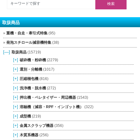
取扱商品
重機・自走・牽引式特集
(95)
発泡スチロール減容機特集
(38)
[—]
取扱商品
(15719)
[+]
破砕機・粉砕機
(2279)
[+]
選別・分離機
(1017)
[+]
圧縮梱包機
(816)
[+]
洗浄機・脱水機
(272)
[+]
押出機・ペレタイザー・周辺機器
(1543)
[+]
溶融機（減容・RPF・インゴット機）
(322)
[+]
成型機
(219)
[+]
金属スクラップ機器
(356)
[+]
木質系機器
(256)