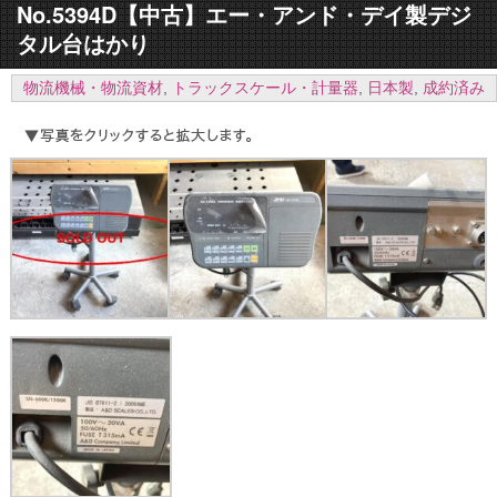
No.5394D【中古】エー・アンド・デイ製デジ
タル台はかり
物流機械・物流資材
,
トラックスケール・計量器
,
日本製
,
成約済み