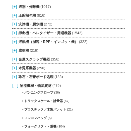
[+]
選別・分離機
(1017)
[+]
圧縮梱包機
(816)
[+]
洗浄機・脱水機
(272)
[+]
押出機・ペレタイザー・周辺機器
(1543)
[+]
溶融機（減容・RPF・インゴット機）
(322)
[+]
成型機
(219)
[+]
金属スクラップ機器
(356)
[+]
木質系機器
(256)
[+]
砕石・石膏ボード処理
(183)
[—]
物流機械・物流資材
(479)
バンニングスロープ
(36)
トラックスケール・計量器
(47)
プラスチック／木製パレット
(21)
フレコンバッグ
(5)
フォークリフト・重機
(104)