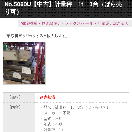
No.5080U【中古】計量秤 1t 3台（ばら売
り可）
物流機械・物流資材
,
トラックスケール・計量器
,
成約済み
【価格】
※売却済
【内容】
・品名：計量秤 1t 3台（ばら売り可）
・メーカー：不明
・型式：不明
・年式：不明
・計量秤 1ｔ