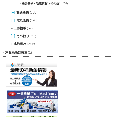
物流機械・物流資材（その他）
(38)
[+]
搬送設備
(765)
[+]
電気設備
(370)
工作機械
(57)
[+]
その他
(1921)
成約済み
(2876)
木質系機器特集
(1)