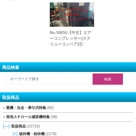
No.5065U【中古】エア
ーコンプレッサー(スク
リューコンベア)①
商品検索
取扱商品
重機・自走・牽引式特集
(95)
発泡スチロール減容機特集
(38)
[—]
取扱商品
(15719)
[+]
破砕機・粉砕機
(2279)