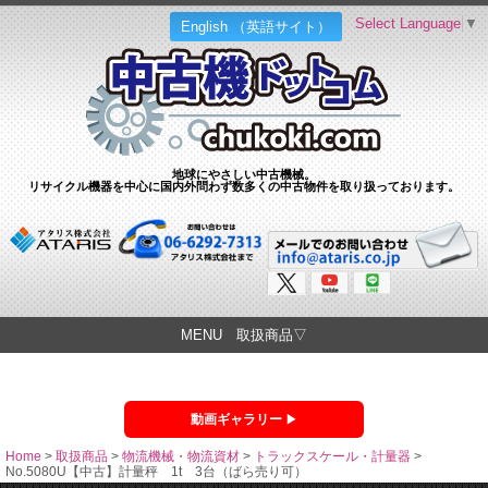
Select Language
▼
English （英語サイト）
地球にやさしい中古機械。
リサイクル機器を中心に国内外問わず数多くの中古物件を取り扱っております。
MENU 取扱商品▽
動画ギャラリー
Home
>
取扱商品
>
物流機械・物流資材
>
トラックスケール・計量器
>
No.5080U【中古】計量秤 1t 3台（ばら売り可）