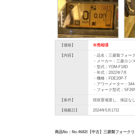
【価格】
※売却済
【内容】
・品名：三菱製フォー
・メーカー：三菱ロジス
・型式：YDM-F18D
・年式：2022年7月
・機種：FDE20P-T
・アワーメーター：344.8
・フォーク型式：SF26
【条件】
現状置場渡し、保証な
【掲載日】
2024年5月17日
商品No：No.4682I【中古】三菱製フォークリフト