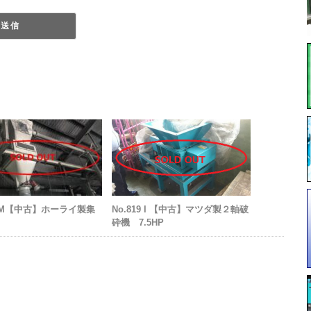
968M【中古】ホーライ製集
No.819 I 【中古】マツダ製２軸破
砕機 7.5HP