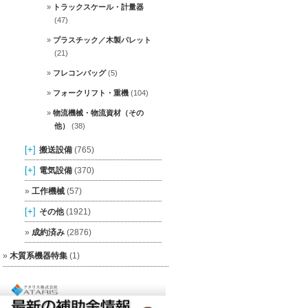
トラックスケール・計量器
(47)
プラスチック／木製パレット
(21)
フレコンバッグ
(5)
フォークリフト・重機
(104)
物流機械・物流資材（その
他）
(38)
[+]
搬送設備
(765)
[+]
電気設備
(370)
工作機械
(57)
[+]
その他
(1921)
成約済み
(2876)
木質系機器特集
(1)