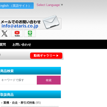
Select Language
▼
English （英語サイト）
質問
お問い合わせ
0
動画ギャラリー
商品検索
取扱商品
重機・自走・牽引式特集
(95)