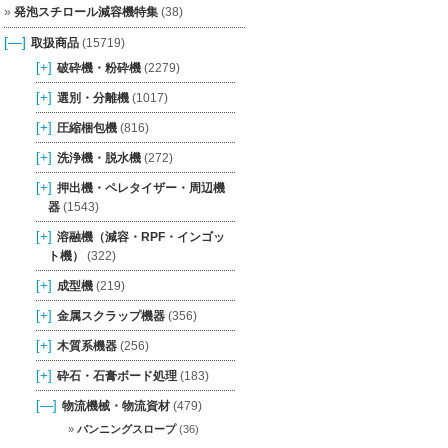
発泡スチロール減容機特集
(38)
[—]
取扱商品
(15719)
[+]
破砕機・粉砕機
(2279)
[+]
選別・分離機
(1017)
[+]
圧縮梱包機
(816)
[+]
洗浄機・脱水機
(272)
[+]
押出機・ペレタイザー・周辺機
器
(1543)
[+]
溶融機（減容・RPF・インゴッ
ト機）
(322)
[+]
成型機
(219)
[+]
金属スクラップ機器
(356)
[+]
木質系機器
(256)
[+]
砕石・石膏ボード処理
(183)
[—]
物流機械・物流資材
(479)
バンニングスロープ
(36)